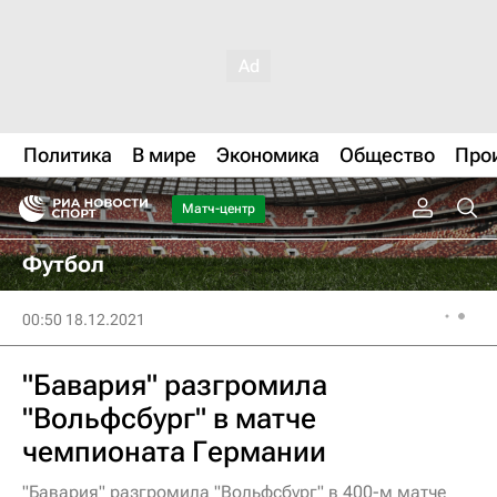
Политика
В мире
Экономика
Общество
Про
Матч-центр
Футбол
00:50 18.12.2021
"Бавария" разгромила
"Вольфсбург" в матче
чемпионата Германии
"Бавария" разгромила "Вольфсбург" в 400-м матче