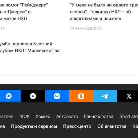
ча помог "Рейнджерс"
"У меня не было ни одного тре
Нью-Джерси" в
сезона". Голкипер НХЛ – об
м матче НХЛ
алкоголизме и психозе
018
14 сентября 2018
умба подписал 5-летний
клубом НХЛ "Миннесота" на
иатлон
ЗОЖ
Хоккей
Авто/мото
Единоборства
Sport sto
ма
Продукты и сервисы
Пресс-центр
Об агентстве
Ко