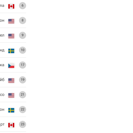
ла
6
сон
8
ел
9
унд
10
ка
17
йб
19
со
21
он
22
рт
23