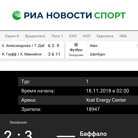
Серия А
Бундеслига
Лига 1
КХЛ
НХЛ
Евролига
НБА
6
3
9
Е. Александрова
Г. Дабровски
Аякс
Футбол
3
6
11
К. Гауфф
К. Макнейли
Шелбурн
Завершен
Тур:
1
Время начала:
18.11.2018 в 02:00
Арена:
Xcel Energy Center
Зрители:
18947
Завершен
2
:
3
Баффало