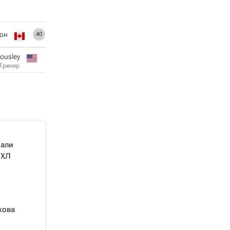
тон
40
Housley
Тренер
рали
НХЛ
кова