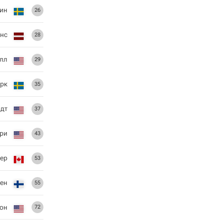
ин
26
онс
28
лл
29
рк
35
дт
37
ри
43
ер
53
нен
55
он
72