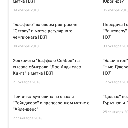
матче НХЛ
Юрзинову
09 ноября 2018
06 ноября 201
"Баффало" на своем разгромил
Передача Г
"Оттаву" в матче регулярного
"Ванкуверу"
чемпионата НХЛ
НХЛ
04 ноября 2018
30 октября 20
Хоккеисты "Баффало Сейбрз" на
"Вашингтон"
выезде обыграли "Лос-Анджелес
"Нью-Джерс
Кингз" в матче НХЛ
НХЛ
21 октября 2018
12 октября 20
Три очка Бучневича не спасли
"Даллас" пе
"Рейнджерс" в предсезонном матче с
Гурьянов и 
"Айлендерс"
25 сентября 2
27 сентября 2018