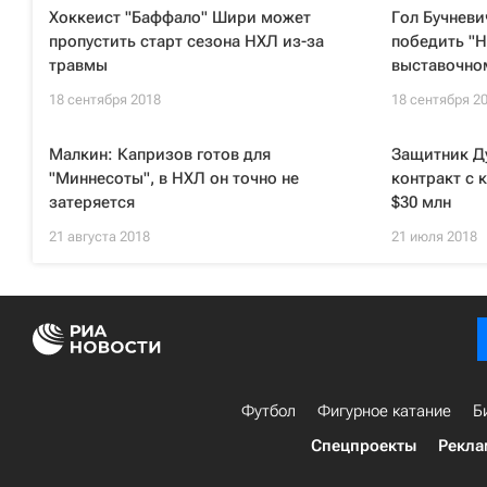
Хоккеист "Баффало" Шири может
Гол Бучневи
пропустить старт сезона НХЛ из-за
победить "
травмы
выставочно
18 сентября 2018
18 сентября 2
Малкин: Капризов готов для
Защитник Д
"Миннесоты", в НХЛ он точно не
контракт с 
затеряется
$30 млн
21 августа 2018
21 июля 2018
Футбол
Фигурное катание
Б
Спецпроекты
Рекла