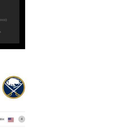
посо
)
к
сян
4