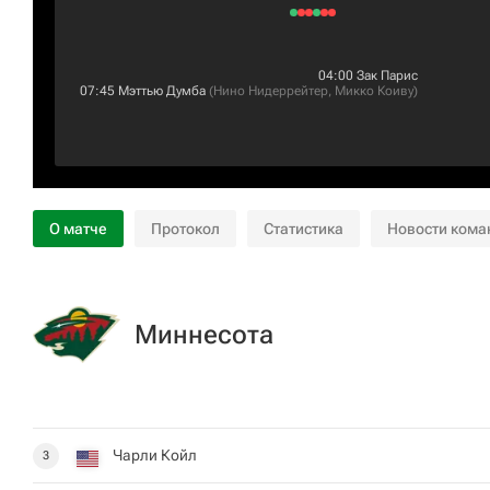
04:00
Зак Парис
07:45
Мэттью Думба
(
Нино Нидеррейтер
,
Микко Коиву
)
О матче
Протокол
Статистика
Новости кома
Миннесота
Чарли Койл
3