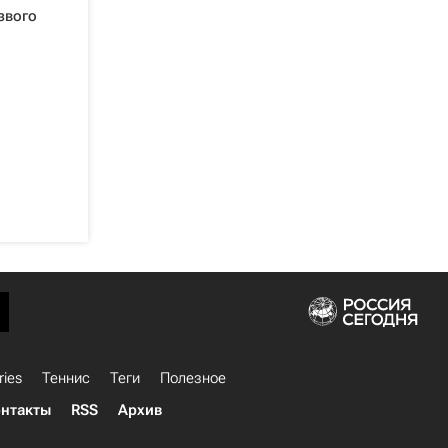
звого
ries
Теннис
Теги
Полезное
нтакты
RSS
Архив