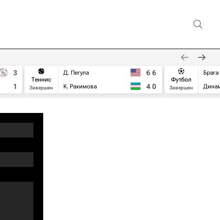
3
6
6
Д. Пегула
Брага
Теннис
Футбол
1
4
0
К. Рахимова
Дина
Завершен
Завершен