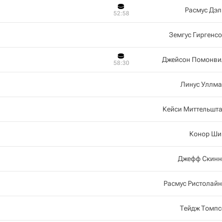
Расмус Дэл
52:58
Земгус Гиргенс
Джейсон Помонви
58:30
Линус Уллма
Кейси Миттельшта
Конор Ши
Джефф Скинн
Расмус Ристолай
Тейдж Томпс