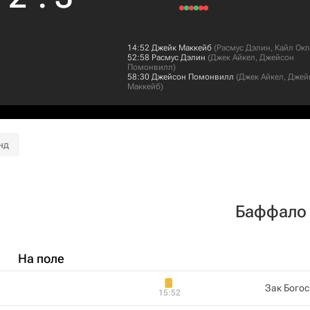
14:52
Джейк Маккейб
(
Расмус Дэлин
,
Кайл Ок
52:58
Расмус Дэлин
(
Джек Айкел
,
Джейсон
Помонвилл
)
58:30
Джейсон Помонвилл
(
Джек Айкел
,
Джей
Маккейб
)
нд
Баффало
На поле
Зак Бого
15:52