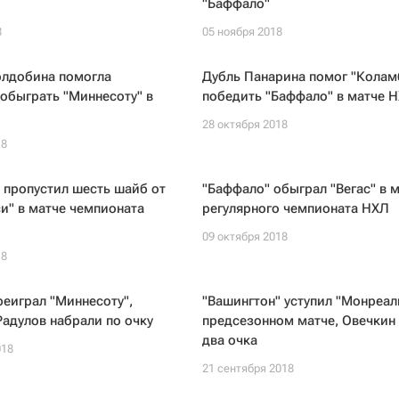
"Баффало"
8
05 ноября 2018
олдобина помогла
Дубль Панарина помог "Колам
 обыграть "Миннесоту" в
победить "Баффало" в матче 
28 октября 2018
18
 пропустил шесть шайб от
"Баффало" обыграл "Вегас" в 
и" в матче чемпионата
регулярного чемпионата НХЛ
09 октября 2018
18
реиграл "Миннесоту",
"Вашингтон" уступил "Монреал
Радулов набрали по очку
предсезонном матче, Овечкин
два очка
018
21 сентября 2018