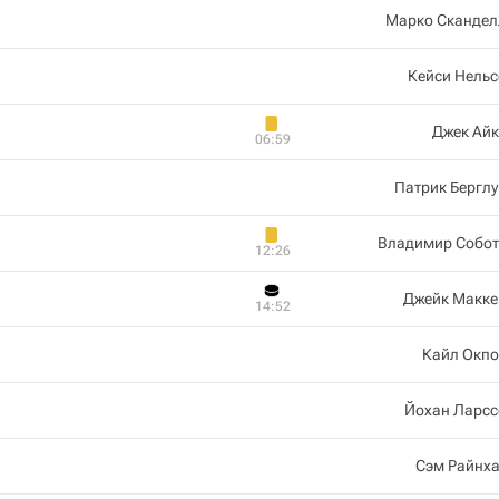
Марко Скандел
Кейси Нель
Джек Айк
06:59
Патрик Бергл
Владимир Собот
12:26
Джейк Макке
14:52
Кайл Окпо
Йохан Ларсс
Сэм Райнха