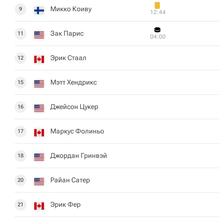
Микко Коиву
9
12:44
Зак Парис
11
04:00
Эрик Стаал
12
Мэтт Хендрикс
15
Джейсон Цукер
16
Маркус Фолиньо
17
Джордан Гринвэй
18
Райан Сатер
20
Эрик Фер
21