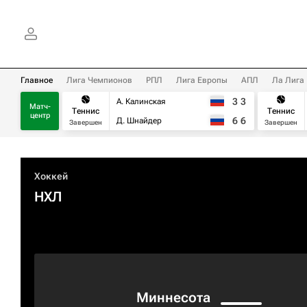
Главное
Лига Чемпионов
РПЛ
Лига Европы
АПЛ
Ла Лига
3
3
А. Калинская
Матч-
Теннис
Теннис
центр
6
6
Д. Шнайдер
Завершен
Завершен
Хоккей
НХЛ
Миннесота