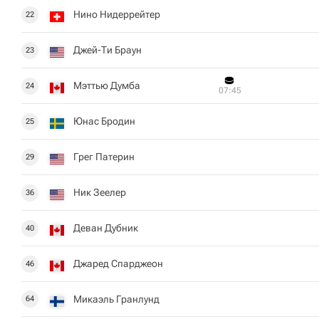
Нино Нидеррейтер
22
Джей-Ти Браун
23
Мэттью Думба
24
07:45
Юнас Бродин
25
Грег Патерин
29
Ник Зеелер
36
Деван Дубник
40
Джаред Спарджеон
46
Микаэль Гранлунд
64