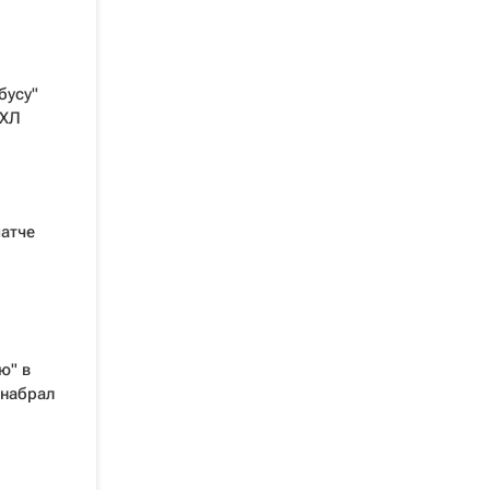
бусу"
НХЛ
матче
ю" в
 набрал