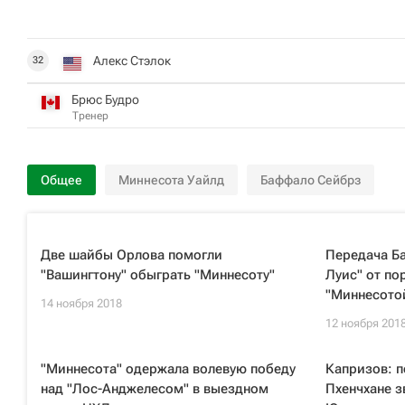
Алекс Стэлок
32
Брюс Будро
Тренер
Общее
Миннесота Уайлд
Баффало Сейбрз
Две шайбы Орлова помогли
Передача Ба
"Вашингтону" обыграть "Миннесоту"
Луис" от по
"Миннесото
14 ноября 2018
12 ноября 201
"Миннесота" одержала волевую победу
Капризов: 
над "Лос-Анджелесом" в выездном
Пхенчхане 