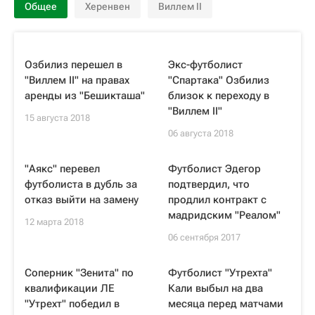
Общее
Херенвен
Виллем II
Озбилиз перешел в
Экс-футболист
"Виллем II" на правах
"Спартака" Озбилиз
аренды из "Бешикташа"
близок к переходу в
"Виллем II"
15 августа 2018
06 августа 2018
"Аякс" перевел
Футболист Эдегор
футболиста в дубль за
подтвердил, что
отказ выйти на замену
продлил контракт с
мадридским "Реалом"
12 марта 2018
06 сентября 2017
Соперник "Зенита" по
Футболист "Утрехта"
квалификации ЛЕ
Кали выбыл на два
"Утрехт" победил в
месяца перед матчами