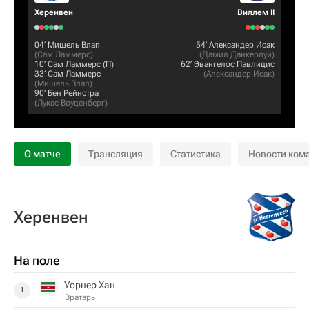
Херенвен
Виллем II
04‎’‎
Мишель Влап
54‎’‎
Александер Исак
(
Сам Ламмерс
)
(
Дамил Данкерлуй
)
10‎’‎
Сам Ламмерс
(П)
62‎’‎
Эвангелос Павлидис
33‎’‎
Сам Ламмерс
(
Александер Исак
)
(
Мишель Влап
)
90‎’‎
Бен Рейнстра
(
Лукас Воуденберг
)
О матче
Трансляция
Статистика
Новости ком
Херенвен
На поле
Уорнер Хан
1
Вратарь