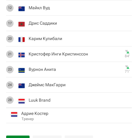
Майкл Вуд
12
Дрис Саддики
17
Карим Кулибали
20
Кристофер Инги Кристинссон
21
84‎’‎
Вурнон Анита
23
71‎’‎
Джеймс МакГарри
24
Luuk Brand
28
Адрие Костер
Тренер