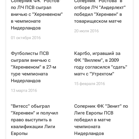
Соперник ФК "Ростов"
Соперник "Ростова" в
по ЛЧ ПСВ сыграл
отборе ЛЧ "Андерлехт"
вничью с "Херенвеном"
победил "Херенвен" в
в чемпионате
товарищеском матче
Нидерландов
20 июля 2016
01 октября 2016
Футболисты ПСВ
Каргбо, игравший за
сыграли вничью с
ФК "Виллем", в 2009
"Херенвеном" в 27-м
году согласился "сдать"
туре чемпионата
матч с "Утрехтом"
Нидерландов
15 февраля 2016
13 марта 2016
"Витесс" обыграл
Соперник ФК "Зенит" по
"Херенвен" и получил
Лиге Европы ПСВ
право выступить в
победил в матче
квалификации Лиги
чемпионата
Европы
Нидерландов