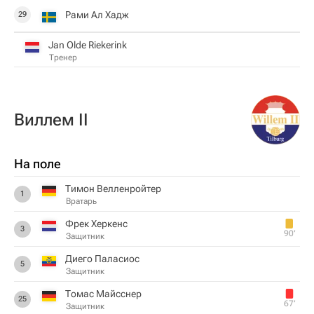
Рами Ал Хадж
29
Jan Olde Riekerink
Тренер
Виллем II
На поле
Тимон Велленройтер
1
Вратарь
Фрек Херкенс
3
90‎’‎
Защитник
Диего Паласиос
5
Защитник
Томас Майсснер
25
67‎’‎
Защитник