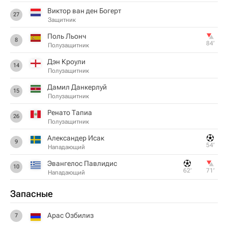
Виктор ван ден Богерт
27
Защитник
Поль Льонч
8
84‎’‎
Полузащитник
Дэн Кроули
14
Полузащитник
Дамил Данкерлуй
15
Полузащитник
Ренато Тапиа
26
Полузащитник
Александер Исак
9
54‎’‎
Нападающий
Эвангелос Павлидис
10
62‎’‎
71‎’‎
Нападающий
Запасные
Арас Озбилиз
7