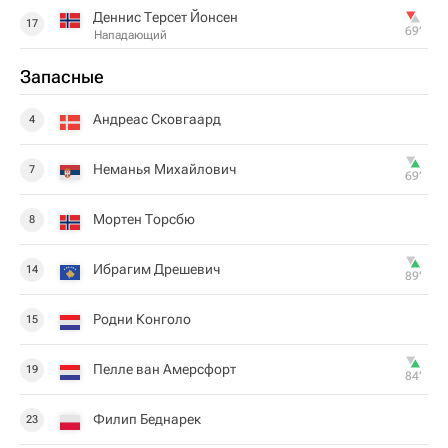
Деннис Терсет Йонсен
17
69‎’‎
Нападающий
Запасные
Андреас Сковгаард
4
Неманья Михайлович
7
69‎’‎
Мортен Торсбю
8
Ибрагим Дрешевич
14
89‎’‎
Родни Конголо
15
Пелле ван Амерсфорт
19
84‎’‎
Филип Беднарек
23