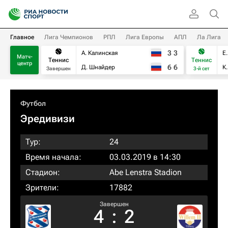
Главное
Лига Чемпионов
РПЛ
Лига Европы
АПЛ
Ла Лига
3
3
А. Калинская
Е
Матч-
Теннис
Теннис
центр
6
6
Д. Шнайдер
К
Завершен
3-й сет
Футбол
Эредивизи
Тур:
24
Время начала:
03.03.2019 в 14:30
Стадион:
Abe Lenstra Stadion
Зрители:
17882
Завершен
4
:
2