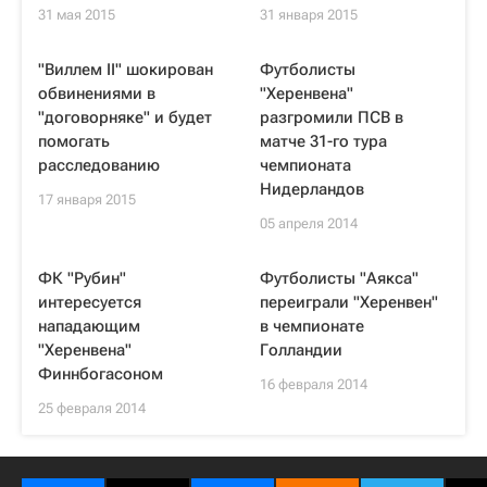
31 мая 2015
31 января 2015
"Виллем II" шокирован
Футболисты
обвинениями в
"Херенвена"
"договорняке" и будет
разгромили ПСВ в
помогать
матче 31-го тура
расследованию
чемпионата
Нидерландов
17 января 2015
05 апреля 2014
ФК "Рубин"
Футболисты "Аякса"
интересуется
переиграли "Херенвен"
нападающим
в чемпионате
"Херенвена"
Голландии
Финнбогасоном
16 февраля 2014
25 февраля 2014