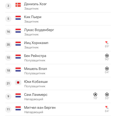
Даниэль Хоэг
3
Защитник
Кик Пьери
5
Защитник
Лукас Воуденберг
16
Защитник
Ииц Хорнкамп
35
89‎’‎
Защитник
Бен Рейнстра
10
90‎’‎
Полузащитник
Мишель Влап
18
04‎’‎
Полузащитник
Юки Кобаяши
21
Полузащитник
Сам Ламмерс
9
10‎’‎
33‎’‎
Нападающий
Митчел ван Берген
11
84‎’‎
Нападающий