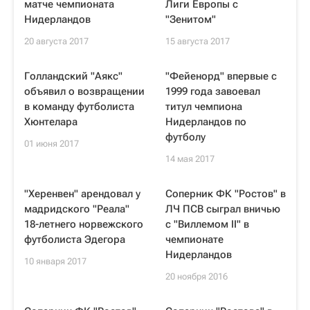
матче чемпионата
Лиги Европы с
Нидерландов
"Зенитом"
20 августа 2017
15 августа 2017
Голландский "Аякс"
"Фейенорд" впервые с
объявил о возвращении
1999 года завоевал
в команду футболиста
титул чемпиона
Хюнтелара
Нидерландов по
футболу
01 июня 2017
14 мая 2017
"Херенвен" арендовал у
Соперник ФК "Ростов" в
мадридского "Реала"
ЛЧ ПСВ сыграл вничью
18-летнего норвежского
с "Виллемом II" в
футболиста Эдегора
чемпионате
Нидерландов
10 января 2017
20 ноября 2016