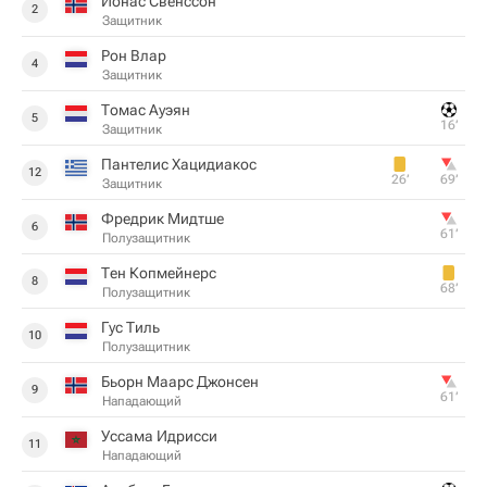
Йонас Свенссон
2
Защитник
Рон Влар
4
Защитник
Томас Ауэян
5
16‎’‎
Защитник
Пантелис Хацидиакос
12
26‎’‎
69‎’‎
Защитник
Фредрик Мидтше
6
61‎’‎
Полузащитник
Тен Копмейнерс
8
68‎’‎
Полузащитник
Гус Тиль
10
Полузащитник
Бьорн Маарс Джонсен
9
61‎’‎
Нападающий
Уссама Идрисси
11
Нападающий