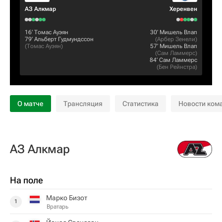
АЗ Алкмар
Херенвен
16‎’‎
Томас Ауэян
30‎’‎
Мишель Влап
79‎’‎
Альберт Гудмундссон
(
Арбер Зенели
)
(
Томас Ауэян
)
57‎’‎
Мишель Влап
(
Сам Ламмерс
)
84‎’‎
Сам Ламмерс
(
Бен Рейнстра
)
О матче
Трансляция
Статистика
Новости ком
АЗ Алкмар
На поле
Марко Бизот
1
Вратарь