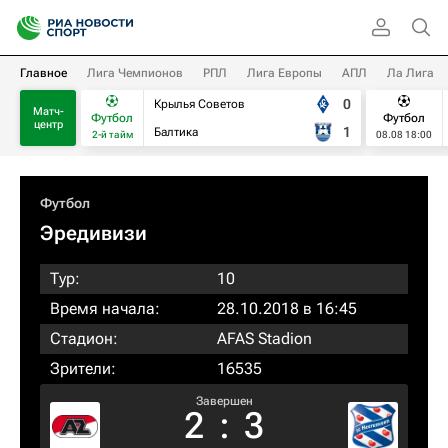
Главное
Лига Чемпионов
РПЛ
Лига Европы
АПЛ
Ла Лига
0
Крылья Советов
Матч-
Футбол
Футбол
центр
1
Балтика
2-й тайм
08.08 18:00
Футбол
Эредивизи
Тур:
10
Время начала:
28.10.2018 в 16:45
Стадион:
AFAS Stadion
Зрители:
16535
Завершен
2
:
3