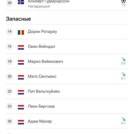
Альберт Гудмундссон
28
79‎’‎
Нападающий
Запасные
Дорин Ротариу
14
Овен Вейндал
15
Марко Вейинович
18
69‎’‎
Матс Сентьенс
20
61‎’‎
Пит Вельтхуйзен
22
Леон Бергсма
23
Адам Махер
26
61‎’‎