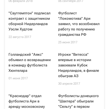
06 февраля 2018
06 сентября 2017
"Саутгемптон" подписал
Футболист
контракт с защитником
"Локомотива" Ари
сборной Нидерландов
заявил, что возобновил
Уэсли Худтом
работу по получению
гражданства РФ
22 августа 2017
25 июня 2017
Голландский "Аякс"
Игроки "Витесса"
объявил о возвращении
впервые в истории
в команду футболиста
завоевали Кубок
Хюнтелара
Нидерландов, в финале
обыграв АЗ
01 июня 2017
30 апреля 2017
"Краснодар" отдал
Футболисты донецкого
футболиста Ари в
"Шахтера" обыграли
аренду московскому
"Сельту" в первом