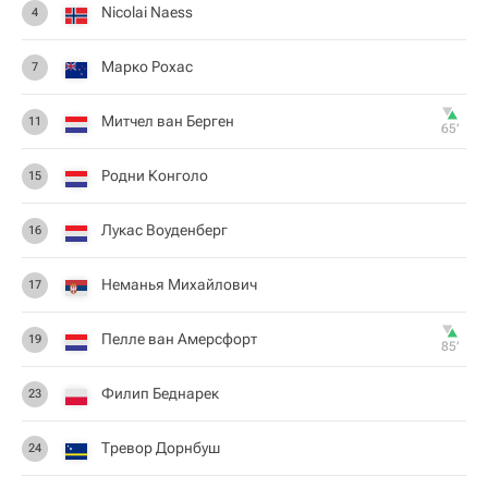
Nicolai Naess
4
Марко Рохас
7
Митчел ван Берген
11
65‎’‎
Родни Конголо
15
Лукас Воуденберг
16
Неманья Михайлович
17
Пелле ван Амерсфорт
19
85‎’‎
Филип Беднарек
23
Тревор Дорнбуш
24