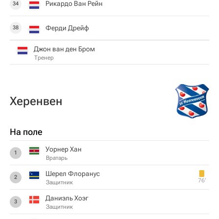
Рикардо Ван Рейн
34
Ферди Дрейф
38
Джон ван ден Бром
Тренер
Херенвен
На поле
Уорнер Хан
1
Вратарь
Шерел Флоранус
2
76‎’‎
Защитник
Даниэль Хоэг
3
Защитник