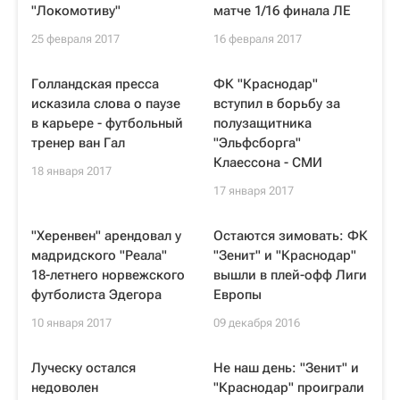
"Локомотиву"
матче 1/16 финала ЛЕ
25 февраля 2017
16 февраля 2017
Голландская пресса
ФК "Краснодар"
исказила слова о паузе
вступил в борьбу за
в карьере - футбольный
полузащитника
тренер ван Гал
"Эльфсборга"
Клаессона - СМИ
18 января 2017
17 января 2017
"Херенвен" арендовал у
Остаются зимовать: ФК
мадридского "Реала"
"Зенит" и "Краснодар"
18-летнего норвежского
вышли в плей-офф Лиги
футболиста Эдегора
Европы
10 января 2017
09 декабря 2016
Луческу остался
Не наш день: "Зенит" и
недоволен
"Краснодар" проиграли