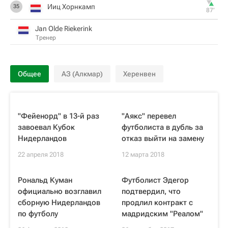
Ииц Хорнкамп
35
87‎’‎
Jan Olde Riekerink
Тренер
Общее
АЗ (Алкмар)
Херенвен
"Фейенорд" в 13-й раз
"Аякс" перевел
завоевал Кубок
футболиста в дубль за
Нидерландов
отказ выйти на замену
22 апреля 2018
12 марта 2018
Рональд Куман
Футболист Эдегор
официально возглавил
подтвердил, что
сборную Нидерландов
продлил контракт с
по футболу
мадридским "Реалом"