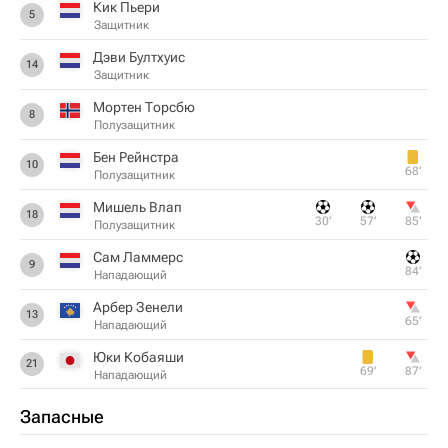
Кик Пьери
5
Защитник
Дэви Бултхуис
14
Защитник
Мортен Торсбю
8
Полузащитник
Бен Рейнстра
10
68‎’‎
Полузащитник
Мишель Влап
18
30‎’‎
57‎’‎
85‎’‎
Полузащитник
Сам Ламмерс
9
84‎’‎
Нападающий
Арбер Зенели
13
65‎’‎
Нападающий
Юки Кобаяши
21
69‎’‎
87‎’‎
Нападающий
Запасные