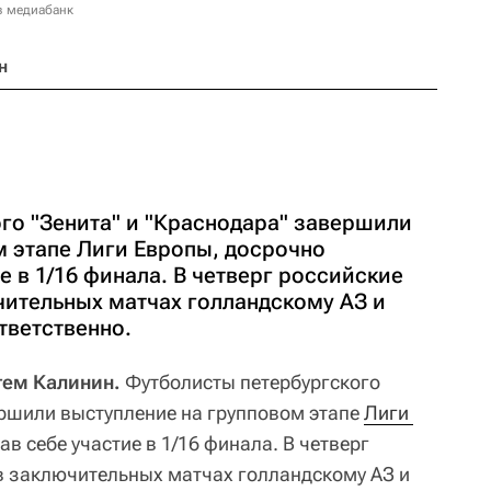
в медиабанк
н
го "Зенита" и "Краснодара" завершили
м этапе Лиги Европы, досрочно
е в 1/16 финала. В четверг российские
чительных матчах голландскому АЗ и
тветственно.
тем Калинин.
Футболисты петербургского
ершили выступление на групповом этапе
Лиги 
ав себе участие в 1/16 финала. В четверг
в заключительных матчах голландскому АЗ и