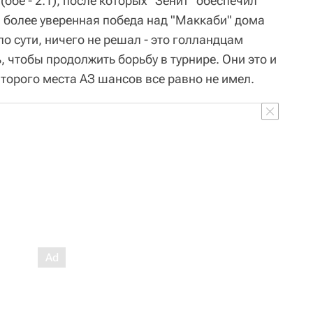
обе - 2:1), после которых "Зенит" обеспечил
а более уверенная победа над "Маккаби" дома
 по сути, ничего не решал - это голландцам
 чтобы продолжить борьбу в турнире. Они это и
торого места АЗ шансов все равно не имел.