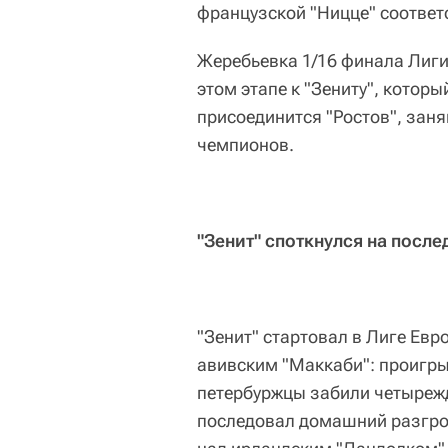
французской "Ницце" соответ
Жеребьевка 1/16 финала Лиги
этом этапе к "Зениту", которы
присоединится "Ростов", заня
чемпионов.
"Зенит" споткнулся на посл
"Зенит" стартовал в Лиге Евр
авивским "Маккаби": проигрыв
петербуржцы забили четыре
последовал домашний разгр