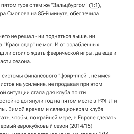
 пятом туре с тем же "Зальцбургом" (
1:1
),
ра Смолова на 85-й минуте, обеспечила
чего не решал - ни подняться выше, ни
а "Краснодар" не мог. И от ослабленных
д ли стоило ждать феерической игры, да еще и
асти сезона.
 системы финансового "фэйр-плей", не имея
истов на усиление, не продавая при этом
ой ситуации стала для клуба почти
остойно дотянули год на пятом месте в РФПЛ и
пы. Зимой врачам и селекционерам клуба
ать, чтобы, по крайней мере, в Европе сделать
первый еврокубковый сезон (2014/15)