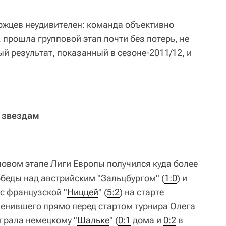
уржцев неудивителен: команда объективно
 прошла групповой этап почти без потерь, не
й результат, показанный в сезоне-2011/12, и
к звездам
повом этапе Лиги Европы получился куда более
обеды над австрийским "Зальцбургом" (
1:0
) и
с французской "
Ниццей
" (
5:2
) на старте
менившего прямо перед стартом турнира Олега
грала немецкому "
Шальке
" (
0:1
дома и
0:2
в