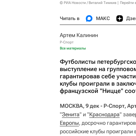
© РИА Новости / Виталий Тимкив
Перейти 
Читать в
МАКС
Дзе
Артем Калинин
Р-Спорт
Все материалы
Футболисты петербургско
выступление на группово
гарантировав себе участи
клубы проиграли в заклю
французской "Ницце" соо
МОСКВА, 9 дек - Р-Спорт, Ар
"
Зенита
" и "
Краснодара
" зав
Европы
, досрочно гарантиров
российские клубы проиграли 