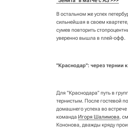
"Зенита" в матче с АЗ >>>
В остальном же успех петерб
сильнейшая в своем квартете,
сумев повторить стопроцентны
уверенно вышла в плей-офф.
"Краснодар": через тернии 
Для "Краснодара" путь в груп
тернистым. После гостевой п
домашнего успеха во встрече 
команда
Игоря Шалимова
, с
Кононова, дважды кряду прои