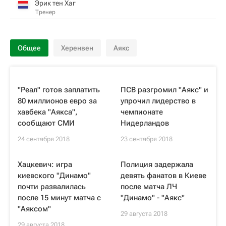
Эрик тен Хаг
Тренер
Общее
Херенвен
Аякс
"Реал" готов заплатить
ПСВ разгромил "Аякс" и
80 миллионов евро за
упрочил лидерство в
хавбека "Аякса",
чемпионате
сообщают СМИ
Нидерландов
24 сентября 2018
23 сентября 2018
Хацкевич: игра
Полиция задержала
киевского "Динамо"
девять фанатов в Киеве
почти развалилась
после матча ЛЧ
после 15 минут матча с
"Динамо" - "Аякс"
"Аяксом"
29 августа 2018
29 августа 2018