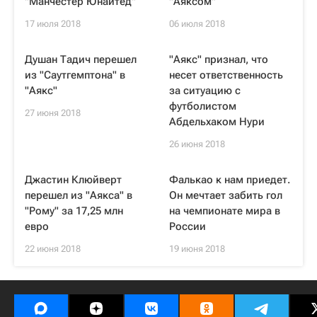
"Манчестер Юнайтед"
"Аяксом"
17 июля 2018
06 июля 2018
Душан Тадич перешел
"Аякс" признал, что
из "Саутгемптона" в
несет ответственность
"Аякс"
за ситуацию с
футболистом
27 июня 2018
Абдельхаком Нури
26 июня 2018
Джастин Клюйверт
Фалькао к нам приедет.
перешел из "Аякса" в
Он мечтает забить гол
"Рому" за 17,25 млн
на чемпионате мира в
евро
России
22 июня 2018
19 июня 2018