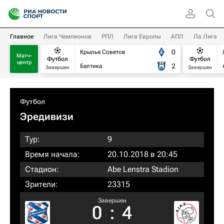
Главное
Лига Чемпионов
РПЛ
Лига Европы
АПЛ
Ла Лига
0
Крылья Советов
Матч-
Футбол
Футбол
центр
2
Балтика
Завершен
Завершен
Футбол
Эредивизи
Тур:
9
Время начала:
20.10.2018 в 20:45
Стадион:
Abe Lenstra Stadion
Зрители:
23315
Завершен
0
:
4