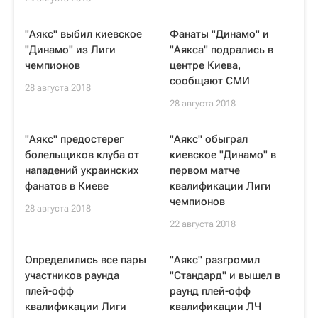
"Аякс" выбил киевское
Фанаты "Динамо" и
"Динамо" из Лиги
"Аякса" подрались в
чемпионов
центре Киева,
сообщают СМИ
28 августа 2018
28 августа 2018
"Аякс" предостерег
"Аякс" обыграл
болельщиков клуба от
киевское "Динамо" в
нападений украинских
первом матче
фанатов в Киеве
квалификации Лиги
чемпионов
28 августа 2018
22 августа 2018
Определились все пары
"Аякс" разгромил
участников раунда
"Стандард" и вышел в
плей-офф
раунд плей-офф
квалификации Лиги
квалификации ЛЧ