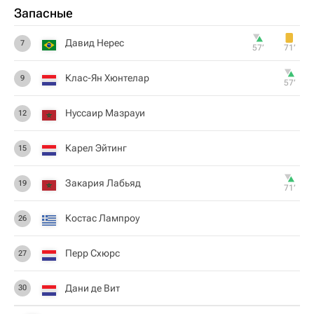
Запасные
Давид Нерес
7
57‎’‎
71‎’‎
Клас-Ян Хюнтелар
9
57‎’‎
Нуссаир Мазрауи
12
Карел Эйтинг
15
Закария Лабьяд
19
71‎’‎
Костас Лампроу
26
Перр Схюрс
27
Дани де Вит
30