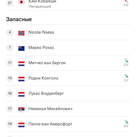
Юки Кобаяши
21
69‎’‎
Нападающий
Запасные
Nicolai Naess
4
Марко Рохас
7
Митчел ван Берген
11
69‎’‎
Родни Конголо
15
63‎’‎
Лукас Воуденберг
16
Неманья Михайлович
17
Пелле ван Амерсфорт
19
84‎’‎