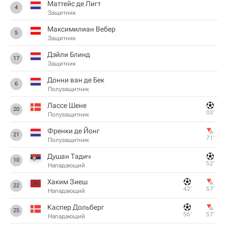
Маттейс де Лигт
4
Защитник
Максимилиан Вебер
5
Защитник
Дэйли Блинд
17
Защитник
Донни ван де Бек
6
Полузащитник
Лассе Шене
20
03‎’‎
Полузащитник
Френки де Йонг
21
71‎’‎
Полузащитник
Душан Тадич
10
52‎’‎
Нападающий
Хаким Зиеш
22
42‎’‎
57‎’‎
Нападающий
Каспер Дольберг
25
56‎’‎
57‎’‎
Нападающий