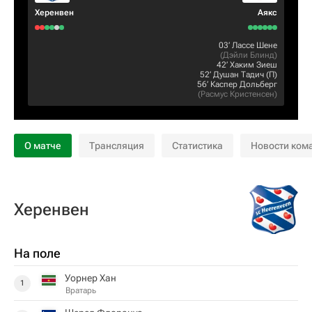
Херенвен
Аякс
03‎’‎
Лассе Шене
(
Дэйли Блинд
)
42‎’‎
Хаким Зиеш
52‎’‎
Душан Тадич
(П)
56‎’‎
Каспер Дольберг
(
Расмус Кристенсен
)
О матче
Трансляция
Статистика
Новости ком
Херенвен
На поле
Уорнер Хан
1
Вратарь