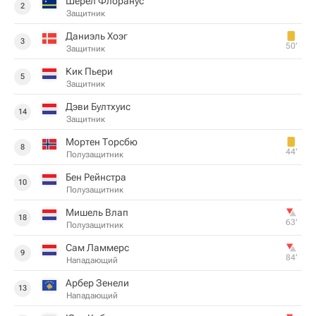
Шерел Флоранус
2
Защитник
Даниэль Хоэг
3
50‎’‎
Защитник
Кик Пьери
5
Защитник
Дэви Бултхуис
14
Защитник
Мортен Торсбю
8
44‎’‎
Полузащитник
Бен Рейнстра
10
Полузащитник
Мишель Влап
18
63‎’‎
Полузащитник
Сам Ламмерс
9
84‎’‎
Нападающий
Арбер Зенели
13
Нападающий