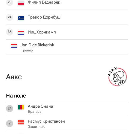
Филип Беднарек
23
Тревор Дорнбуш
24
Ииц Хорнкамп
35
Jan Olde Riekerink
Тренер
Аякс
На поле
Андре Онана
24
Вратарь
Расмус Кристенсен
2
Защитник