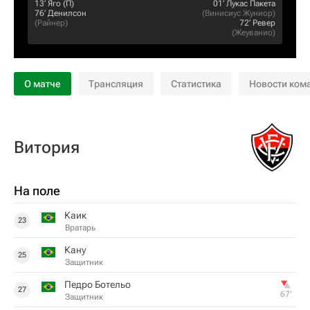
13‎’‎
Яго
(П)
01‎’‎
Лукас Пакета
76‎’‎
Денилсон
(
Винисиус Жуниор
)
(
Райнер
)
72‎’‎
Ревер
(
Жеуванио
)
О матче
Трансляция
Статистика
Новости ком
Витория
На поле
Каик
23
Вратарь
Кану
25
Защитник
Педро Ботельо
27
67‎’‎
Защитник