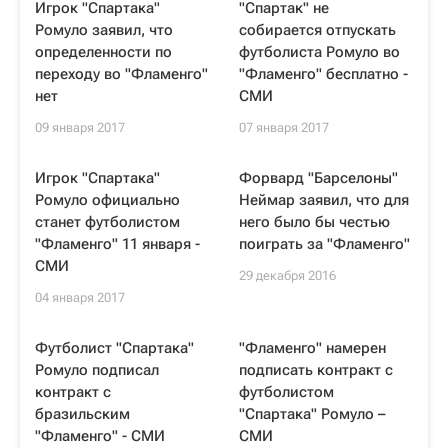
Игрок "Спартака"
"Спартак" не
Ромуло заявил, что
собирается отпускать
определенности по
футболиста Ромуло во
переходу во "Фламенго"
"Фламенго" бесплатно -
нет
СМИ
09 января 2017
07 января 2017
Игрок "Спартака"
Форвард "Барселоны"
Ромуло официально
Неймар заявил, что для
станет футболистом
него было бы честью
"Фламенго" 11 января -
поиграть за "Фламенго"
СМИ
29 декабря 2016
04 января 2017
Футболист "Спартака"
"Фламенго" намерен
Ромуло подписал
подписать контракт с
контракт с
футболистом
бразильским
"Спартака" Ромуло –
"Фламенго" - СМИ
СМИ