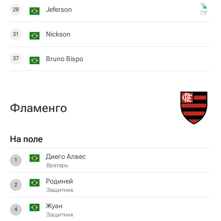
Jeferson
28
79‎’‎
Nickson
31
Bruno Bispo
37
Фламенго
На поле
Диего Алвес
1
Вратарь
Родиней
2
Защитник
Жуан
4
Защитник