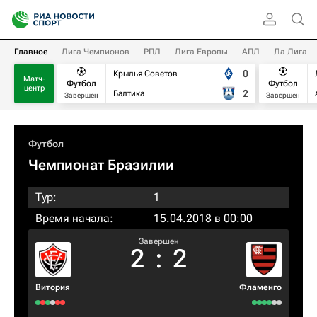
Главное
Лига Чемпионов
РПЛ
Лига Европы
АПЛ
Ла Лига
0
Крылья Советов
Матч-
Футбол
Футбол
центр
2
Балтика
Завершен
Завершен
Футбол
Чемпионат Бразилии
Тур:
1
Время начала:
15.04.2018 в 00:00
Завершен
2
:
2
Витория
Фламенго