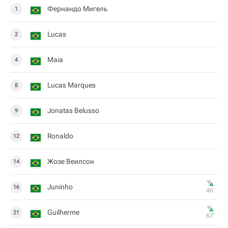
Фернандо Мигель
1
Lucas
2
Maia
4
Lucas Marques
8
Jonatas Belusso
9
Ronaldo
12
Жозе Веилсон
14
Juninho
16
46‎’‎
Guilherme
21
67‎’‎