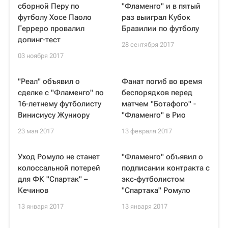
сборной Перу по
"Фламенго" и в пятый
футболу Хосе Паоло
раз выиграл Кубок
Герреро провалил
Бразилии по футболу
допинг-тест
28 сентября 2017
03 ноября 2017
"Реал" объявил о
Фанат погиб во время
сделке с "Фламенго" по
беспорядков перед
16-летнему футболисту
матчем "Ботафого" -
Винисиусу Жуниору
"Фламенго" в Рио
23 мая 2017
13 февраля 2017
Уход Ромуло не станет
"Фламенго" объявил о
колоссальной потерей
подписании контракта с
для ФК "Спартак" –
экс-футболистом
Кечинов
"Спартака" Ромуло
13 января 2017
13 января 2017