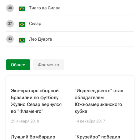
Тиаго да Силва
30
Сезар
37
Лео Дуарте
43
Общее
Фламенго
Экс-вратарь сборной
"Индепендьенте" стал
Бразилии по футболу
обладателем
Жулио Сезар вернулся
Южноамериканского
во "Фламенго"
кубка
29 января 2018
14 декабря 2017
Лучший бомбардир
"Крузейро" победил