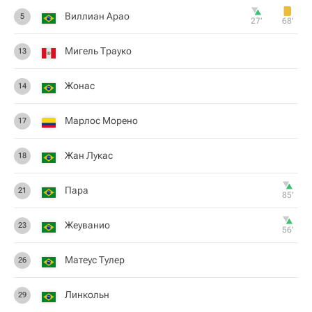
Виллиан Арао
5
27‎’‎
68‎’‎
Мигель Трауко
13
Жонас
14
Марлос Морено
17
Жан Лукас
18
Пара
21
85‎’‎
Жеуванио
23
56‎’‎
Матеус Тулер
26
Линкольн
29