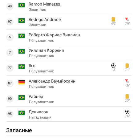
Ramon Menezes
40
Защитник
Rodrigo Andrade
97
49‎’‎
79‎’‎
Защитник
Роберто Фариас Виллиан
5
Полузащитник
Уиллиан Коррейя
7
Полузащитник
Яго
77
13‎’‎
71‎’‎
Полузащитник
Александр Баумйоханн
87
46‎’‎
Полузащитник
Райнер
90
22‎’‎
Полузащитник
Денилсон
95
76‎’‎
Нападающий
Запасные