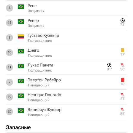
Рене
6
Защитник
Ревер
15
72‎’‎
Защитник
Густаво Куэльяр
8
Полузащитник
Диего
10
17‎’‎
Полузащитник
Лукас Пакета
11
01‎’‎
56‎’‎
Полузащитник
Эвертон Рибейро
7
10‎’‎
Нападающий
Henrique Dourado
19
27‎’‎
Нападающий
Винисиус Жуниор
20
85‎’‎
Нападающий
Запасные