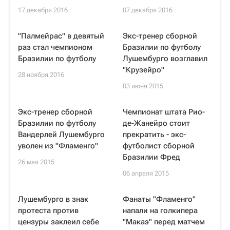
17 декабря 2016
07 декабря 2016
"Палмейрас" в девятый
Экс-тренер сборной
раз стал чемпионом
Бразилии по футболу
Бразилии по футболу
Лушембурго возглавил
"Крузейро"
28 ноября 2016
03 июня 2015
Экс-тренер сборной
Чемпионат штата Рио-
Бразилии по футболу
де-Жанейро стоит
Вандерлей Лушембурго
прекратить - экс-
уволен из "Фламенго"
футболист сборной
Бразилии Фред
26 мая 2015
06 апреля 2015
Лушембурго в знак
Фанаты "Фламенго"
протеста против
напали на голкипера
цензуры заклеил себе
"Макаэ" перед матчем