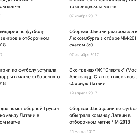
ом матче
товарищеском матче
7
07 ноября 2017
ейцарии по футболу
Сборная Швеции разгромила 
 венгров в отборочном
Люксембурга в отборе ЧМ-201
018
счетом 8:0
17
07 октября 2017
грии по футболу уступила
Экс-тренер ФК "Спартак" (Мос
дорры в матче отборочного
Александр Старков вновь возг
018
сборную Латвии
19 апреля 2017
идзе помог сборной Грузии
Сборная Швейцарии по футбо
команду Латвии в
обыграла команду Латвии в
ом матче
отборочном матче ЧМ-2018
25 марта 2017