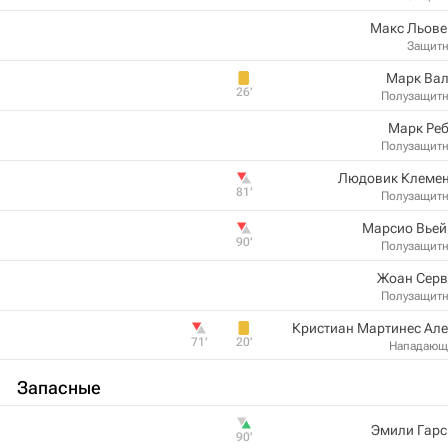
Макс Льове
Защит
Марк Вал
26‎’‎
Полузащит
Марк Реб
Полузащит
Людовик Клемен
81‎’‎
Полузащит
Марсио Вьей
90‎’‎
Полузащит
Жоан Серв
Полузащит
Кристиан Мартинес Ал
71‎’‎
20‎’‎
Нападающ
Запасные
Эмили Гарс
90‎’‎