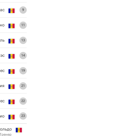
ас
9
но
11
ль
13
эс
14
мес
19
ия
21
гес
22
био
23
ольдо
Тренер