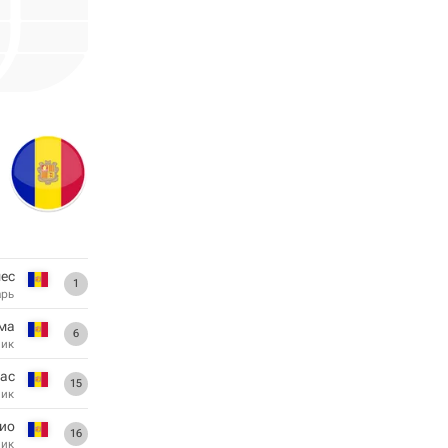
ес
1
арь
ма
6
ник
ас
15
ник
био
16
ник