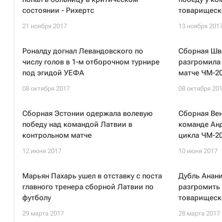
состоянии - Рихертс
товарищеск
21 ноября 2017
13 ноября 201
Роналду догнал Левандовского по
Сборная Шв
числу голов в 1-м отборочном турнире
разгромила
под эгидой УЕФА
матче ЧМ-2
08 октября 2017
08 октября 20
Сборная Эстонии одержала волевую
Сборная Вен
победу над командой Латвии в
команде Ан
контрольном матче
цикла ЧМ-2
12 июня 2017
10 июня 2017
Марьян Пахарь ушел в отставку с поста
Дубль Анан
главного тренера сборной Латвии по
разгромить 
футболу
товарищеск
29 марта 2017
28 марта 2017