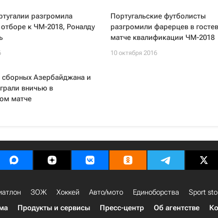
ртугалии разгромила
Португальские футболисты
 отборе к ЧМ-2018, Роналду
разгромили фарерцев в госте
ь
матче квалификации ЧМ-2018
6
10 октября 2016
 сборных Азербайджана и
грали вничью в
ом матче
иатлон
ЗОЖ
Хоккей
Авто/мото
Единоборства
Sport sto
ма
Продукты и сервисы
Пресс-центр
Об агентстве
Ко