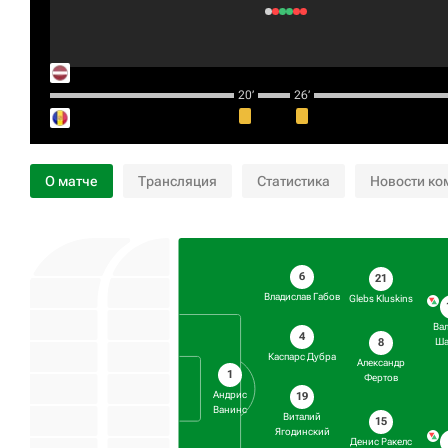
20‎’‎
26‎’‎
О матче
Трансляция
Статистика
Новости ко
6
21
Владислав Габов
Glebs Kluskins
Ва
4
8
Ша
Каспарс Дубра
Александр
1
Фертов
Андрис
19
Ванинс
Виталий
15
Ягодинский
Денис Ракелс