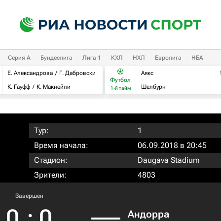
Серия А
Бундеслига
Лига 1
КХЛ
НХЛ
Евролига
НБА
Е. Александрова
Г. Дабровски
Аякс
Футбол
К. Гауфф
К. Макнейли
Шелбурн
1-й тайм
Тур:
1
Время начала:
06.09.2018 в 20:45
Стадион:
Daugava Stadium
Зрители:
4803
Завершен
0
:
0
Андорра