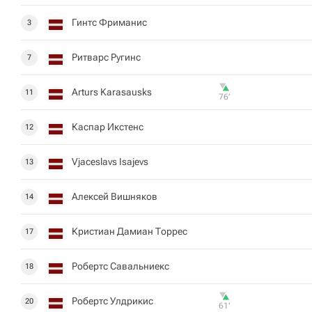
Гинтс Фриманис
3
Ритварс Ругинс
7
Arturs Karasausks
11
76‎’‎
Каспар Икстенс
12
Vjaceslavs Isajevs
13
Алексей Вишняков
14
Кристиан Дамиан Торрес
17
Робертс Савальниекс
18
Робертс Улдрикис
20
61‎’‎