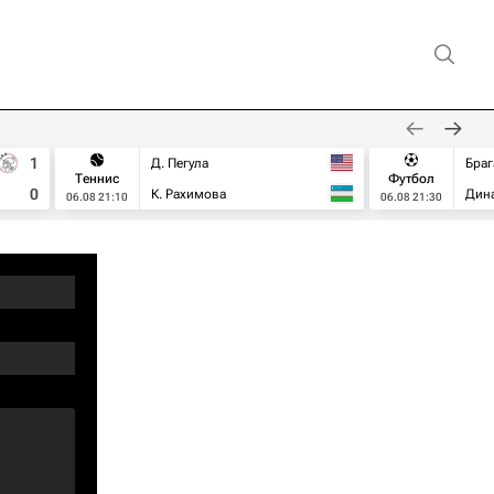
1
Д. Пегула
Браг
Теннис
Футбол
0
К. Рахимова
Дин
06.08 21:10
06.08 21:30