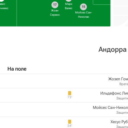
авис
Марк
17
15
униекс
Валес
Жоан
Мойсес Сан-
Сервос
Николас
Андорра
На поле
Жозеп Гом
Врат
Ильдефонс Ли
73‎’‎
Защит
Мойсес Сан-Никол
Защит
Хесус Ру
54‎’‎
Защит