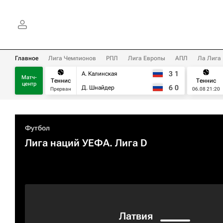
Главное
Лига Чемпионов
РПЛ
Лига Европы
АПЛ
Ла Лига
3
1
А. Калинская
Матч-
Теннис
Теннис
центр
6
0
Д. Шнайдер
Прерван
06.08 21:20
Футбол
Лига наций УЕФА. Лига D
Латвия