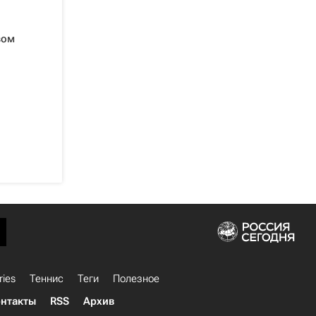
вом
ries
Теннис
Теги
Полезное
нтакты
RSS
Архив