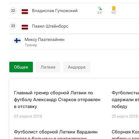
Владислав Гутковский
22
84‎’‎
90‎’‎
Павел Штейнборс
23
Миксу Паателайнен
Тренер
Общее
Латвия
Андорра
Главный тренер сборной Латвии по
Футболисты
футболу Александр Старков отправлен
одержали в
в отставку
победу
03 апреля 2018
25 марта 2018
Футболист сборной Латвии Варданян
Сборная Ко
попал в больницу в критическом
победу у ко