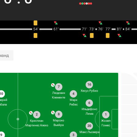
54‎’‎
61‎’‎
71‎’‎
73‎’‎
76‎’‎
77‎’‎
81‎’‎
84‎’‎
манд
16
7
Хесус Рубио
Людовик
10
4
Клементе
лерий
Марк
6
бала
Ребес
Ильдефонс
Лима
8
2
1
Марсио
Кристиан
Жозеп
Вьейра
Мартинес Алехо
Гомес
20
Макс Льовера
9
3