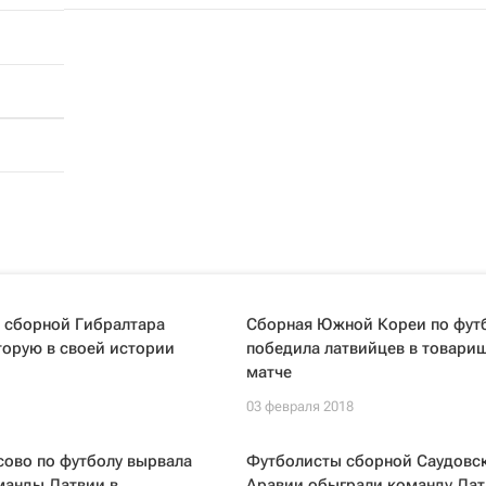
 сборной Гибралтара
Сборная Южной Кореи по фут
торую в своей истории
победила латвийцев в товари
матче
03 февраля 2018
сово по футболу вырвала
Футболисты сборной Саудовс
манды Латвии в
Аравии обыграли команду Лат