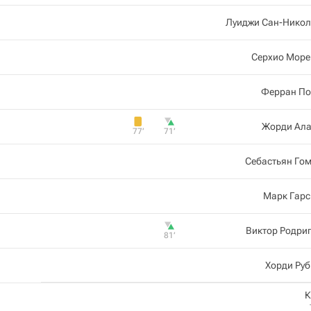
Луиджи Сан-Никол
Серхио Море
Ферран По
Жорди Ала
77‎’‎
71‎’‎
Себастьян Го
Марк Гарс
Виктор Родри
81‎’‎
Хорди Ру
К