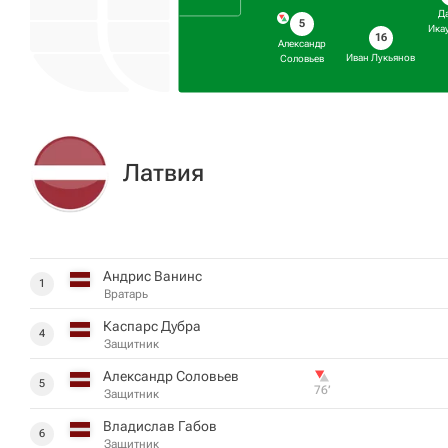
Д
5
Ика
16
Александр
Иван Лукьянов
Соловьев
Латвия
Андрис Ванинс
1
Вратарь
Каспарс Дубра
4
Защитник
Александр Соловьев
5
76‎’‎
Защитник
Владислав Габов
6
Защитник