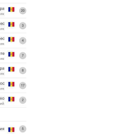
ра
20
ник
ес
3
ник
ес
4
ник
те
7
ник
ра
8
ник
ос
17
ник
ехо
2
ий
ия
5