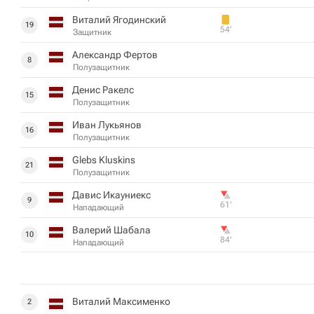
Виталий Ягодинский
19
54‎’‎
Защитник
Александр Фертов
8
Полузащитник
Денис Ракелс
15
Полузащитник
Иван Лукьянов
16
Полузащитник
Glebs Kluskins
21
Полузащитник
Давис Икауниекс
9
61‎’‎
Нападающий
Валерий Шабала
10
84‎’‎
Нападающий
Виталий Максименко
2