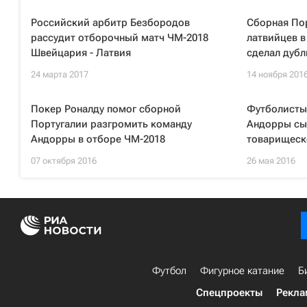
Российский арбитр Безбородов
Сборная По
рассудит отборочный матч ЧМ-2018
латвийцев в
Швейцария - Латвия
сделал дубл
24 марта 2017
14 ноября 201
Покер Роналду помог сборной
Футболисты
Португалии разгромить команду
Андорры сы
Андорры в отборе ЧМ-2018
товарищеск
07 октября 2016
26 мая 2016
Футбол
Фигурное катание
Б
Спецпроекты
Рекла