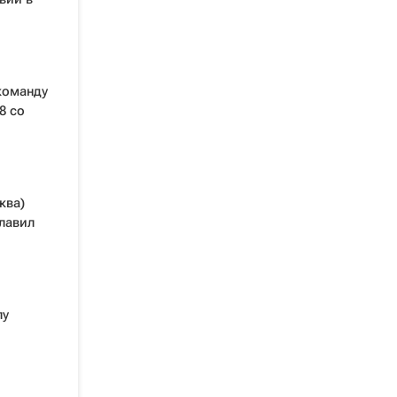
команду
8 со
ква)
лавил
лу