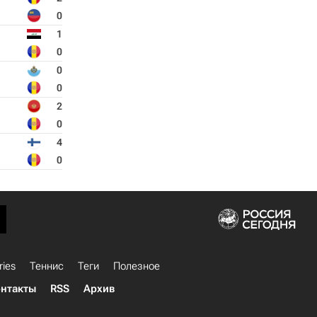
0
1
0
0
0
2
0
4
0
ries
Теннис
Теги
Полезное
нтакты
RSS
Архив