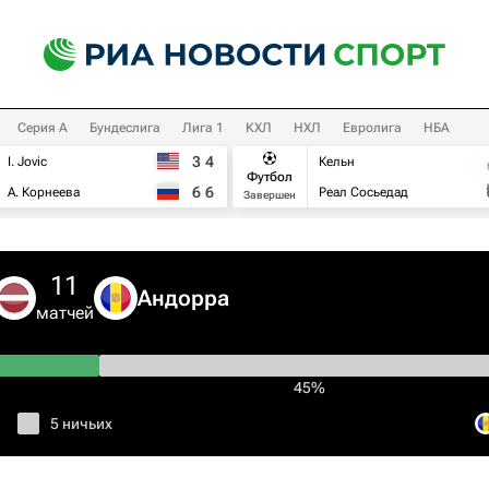
Серия А
Бундеслига
Лига 1
КХЛ
НХЛ
Евролига
НБА
3
4
I. Jovic
Кельн
Футбол
6
6
А. Корнеева
Реал Сосьедад
Завершен
11
Андорра
матчей
45%
5 ничьих