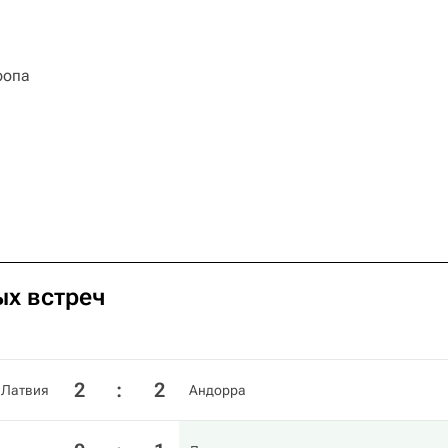
ропа
ых встреч
2
:
2
Латвия
Андорра