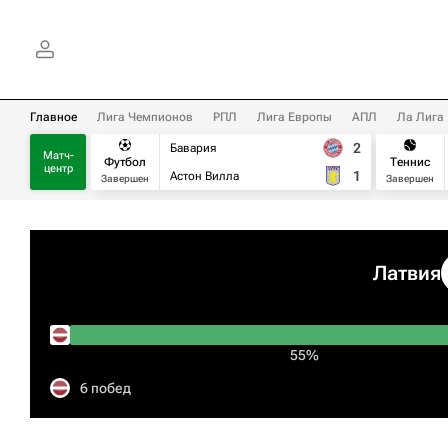
Главное
Лига Чемпионов
РПЛ
Лига Европы
АПЛ
Ла Лига
2
Бавария
Матч-
Футбол
Теннис
центр
1
Астон Вилла
Завершен
Завершен
Латвия
55%
6 побед