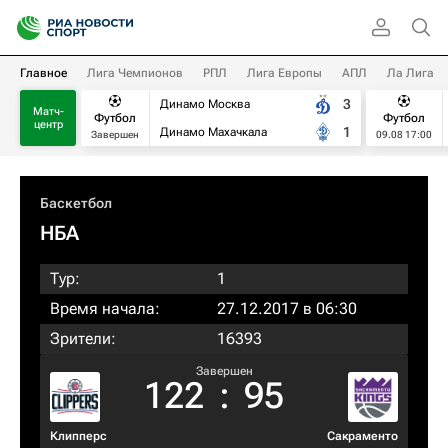
Главное
Лига Чемпионов
РПЛ
Лига Европы
АПЛ
Ла Лига
3
Динамо Москва
Матч-
Футбол
Футбол
центр
1
Динамо Махачкала
Завершен
09.08 17:00
Баскетбол
НБА
Тур:
1
Время начала:
27.12.2017 в 06:30
Зрители:
16393
Завершен
122
:
95
Клипперс
Сакраменто