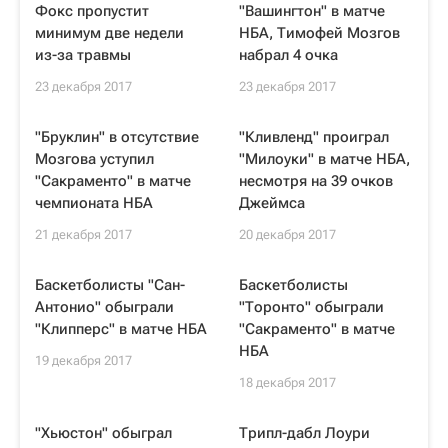
Фокс пропустит
"Вашингтон" в матче
минимум две недели
НБА, Тимофей Мозгов
из-за травмы
набрал 4 очка
23 декабря 2017
23 декабря 2017
"Бруклин" в отсутствие
"Кливленд" проиграл
Мозгова уступил
"Милоуки" в матче НБА,
"Сакраменто" в матче
несмотря на 39 очков
чемпионата НБА
Джеймса
21 декабря 2017
20 декабря 2017
Баскетболисты "Сан-
Баскетболисты
Антонио" обыграли
"Торонто" обыграли
"Клипперс" в матче НБА
"Сакраменто" в матче
НБА
19 декабря 2017
18 декабря 2017
"Хьюстон" обыграл
Трипл-дабл Лоури