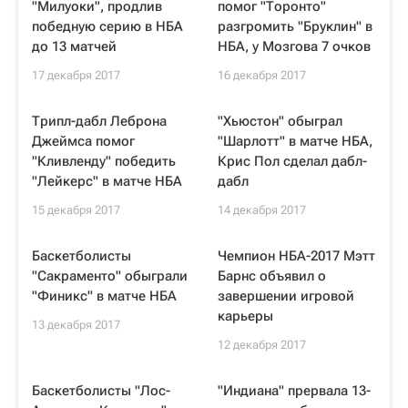
"Милуоки", продлив
помог "Торонто"
победную серию в НБА
разгромить "Бруклин" в
до 13 матчей
НБА, у Мозгова 7 очков
17 декабря 2017
16 декабря 2017
Трипл-дабл Леброна
"Хьюстон" обыграл
Джеймса помог
"Шарлотт" в матче НБА,
"Кливленду" победить
Крис Пол сделал дабл-
"Лейкерс" в матче НБА
дабл
15 декабря 2017
14 декабря 2017
Баскетболисты
Чемпион НБА-2017 Мэтт
"Сакраменто" обыграли
Барнс объявил о
"Финикс" в матче НБА
завершении игровой
карьеры
13 декабря 2017
12 декабря 2017
Баскетболисты "Лос-
"Индиана" прервала 13-