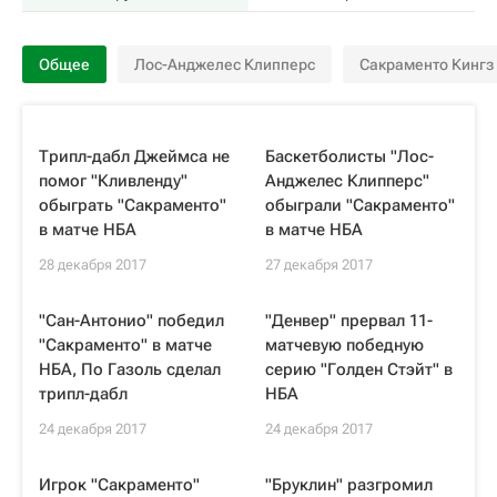
Общее
Лос-Анджелес Клипперс
Сакраменто Кингз
Трипл-дабл Джеймса не
Баскетболисты "Лос-
помог "Кливленду"
Анджелес Клипперс"
обыграть "Сакраменто"
обыграли "Сакраменто"
в матче НБА
в матче НБА
28 декабря 2017
27 декабря 2017
"Сан-Антонио" победил
"Денвер" прервал 11-
"Сакраменто" в матче
матчевую победную
НБА, По Газоль сделал
серию "Голден Стэйт" в
трипл-дабл
НБА
24 декабря 2017
24 декабря 2017
Игрок "Сакраменто"
"Бруклин" разгромил