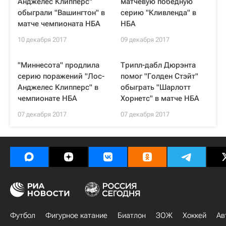
Анджелес Клипперс"
матчевую победную
обыграли "Вашингтон" в
серию "Кливленда" в
матче чемпионата НБА
НБА
10 декабря 2017
09 декабря 2017
"Миннесота" продлила
Трипл-дабл Дюрэнта
серию поражений "Лос-
помог "Голден Стэйт"
Анджелес Клипперс" в
обыграть "Шарлотт
чемпионате НБА
Хорнетс" в матче НБА
07 декабря 2017
07 декабря 2017
Футбол
Фигурное катание
Биатлон
ЗОЖ
Хоккей
Ав