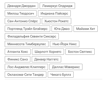
Деандре Джордан
Ламаркус Олдридж
Милош Теодосич
Индиана Пэйсерс
Сан-Антонио Спёрс
Хьюстон Рокетс
Портленд Трэйл Блэйзерс
Юта Джаз
Майами Хит
Филадельфия Севенти Сиксерс
Миннесота Тимбервулвс
Нью-Йорк Никс
Атланта Хокс
Шарлотт Хорнетс
Бостон Селтикс
Финикс Санз
Денвер Наггетс
Лос-Анджелес Клипперс
Даллас Мэверикс
Оклахома-Сити Тандер
Чикаго Буллз