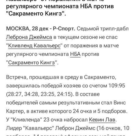
регулярного чемпионата НБА против
"Сакраменто Кингз".
МОСКВА, 28 дек - Р-Спорт.
Седьмой трипл-дабл
Леброна Джеймса
в текущем сезоне не спас
"
Кливленд Кавальерс
" от поражения в матче
регулярного чемпионата
НБА
против
"
Сакраменто Кингз
".
Встреча, прошедшая в среду в Сакраменто,
завершилась победой хозяев со счетом 109:95
(28:27, 34:28, 23:25, 24:15). В составе
победителей самым результативным стал Винс
Картер, в активе которого 24 очка и 5 подборов.
У "Кливленда" 23 очка набросал
Кевин Лав
.
Лидер "Кавальерс" Леброн Джеймс (16 очков, 10