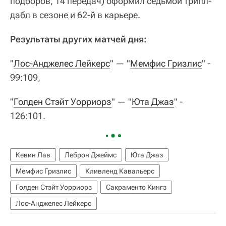
подборов, 14 передач) оформил седьмой трипл-
дабл в сезоне и 62-й в карьере.
Результаты других матчей дня:
"
Лос-Анджелес Лейкерс
" — "
Мемфис Гризлис
" -
99:109,
"
Голден Стэйт Уорриорз
" — "
Юта Джаз
" -
126:101.
Кевин Лав
Леброн Джеймс
Юта Джаз
Мемфис Гризлис
Кливленд Кавальерс
Голден Стэйт Уорриорз
Сакраменто Кингз
Лос-Анджелес Лейкерс