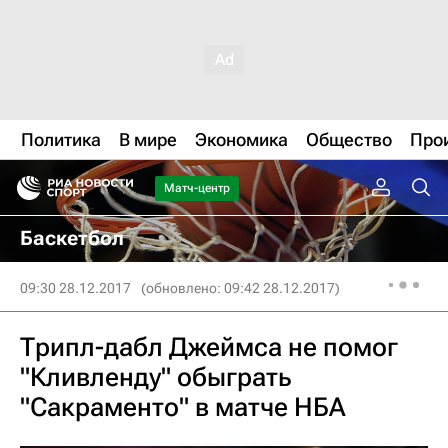
Политика
В мире
Экономика
Общество
Про
Матч-центр
Баскетбол
09:30 28.12.2017
(обновлено: 09:42 28.12.2017)
Трипл-дабл Джеймса не помог
"Кливленду" обыграть
"Сакраменто" в матче НБА