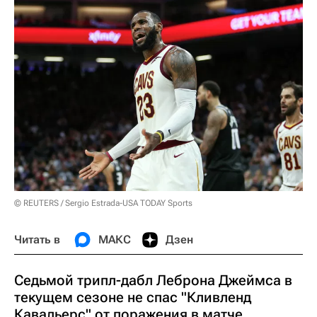
© REUTERS / Sergio Estrada-USA TODAY Sports
Читать в
МАКС
Дзен
Седьмой трипл-дабл Леброна Джеймса в
текущем сезоне не спас "Кливленд
Кавальерс" от поражения в матче