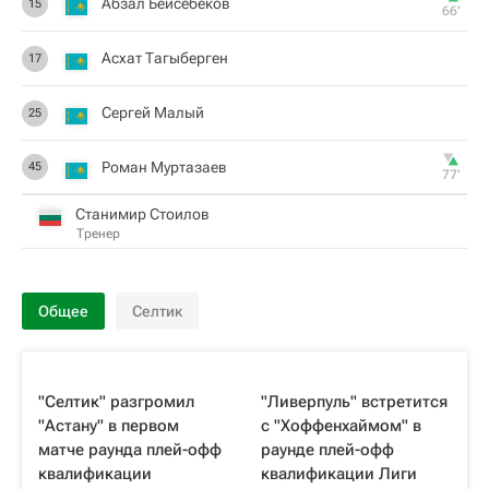
Абзал Бейсебеков
15
66‎’‎
Асхат Тагыберген
17
Сергей Малый
25
Роман Муртазаев
45
77‎’‎
Станимир Стоилов
Тренер
Общее
Селтик
"Селтик" разгромил
"Ливерпуль" встретится
"Астану" в первом
с "Хоффенхаймом" в
матче раунда плей-офф
раунде плей-офф
квалификации
квалификации Лиги