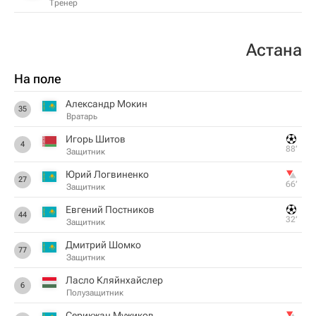
Тренер
Астана
На поле
Александр Мокин
35
Вратарь
Игорь Шитов
4
88‎’‎
Защитник
Юрий Логвиненко
27
66‎’‎
Защитник
Евгений Постников
44
32‎’‎
Защитник
Дмитрий Шомко
77
Защитник
Ласло Кляйнхайслер
6
Полузащитник
Серикжан Мужиков