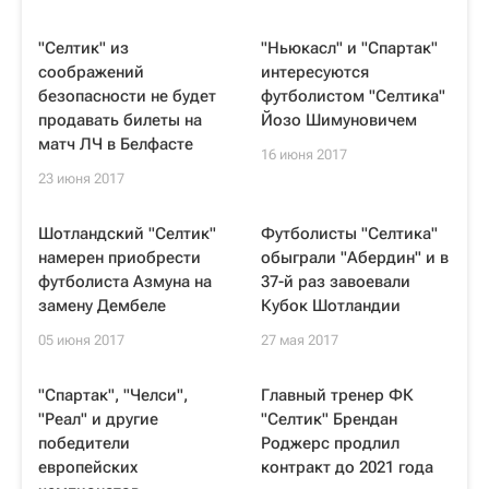
"Селтик" из
"Ньюкасл" и "Спартак"
соображений
интересуются
безопасности не будет
футболистом "Селтика"
продавать билеты на
Йозо Шимуновичем
матч ЛЧ в Белфасте
16 июня 2017
23 июня 2017
Шотландский "Селтик"
Футболисты "Селтика"
намерен приобрести
обыграли "Абердин" и в
футболиста Азмуна на
37-й раз завоевали
замену Дембеле
Кубок Шотландии
05 июня 2017
27 мая 2017
"Спартак", "Челси",
Главный тренер ФК
"Реал" и другие
"Селтик" Брендан
победители
Роджерс продлил
европейских
контракт до 2021 года