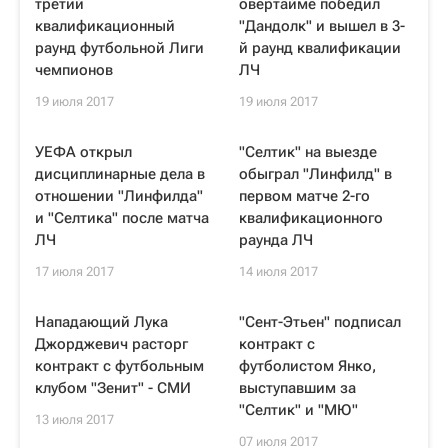
третий
овертайме победил
квалификационный
"Дандолк" и вышел в 3-
раунд футбольной Лиги
й раунд квалификации
чемпионов
ЛЧ
19 июля 2017
19 июля 2017
УЕФА открыл
"Селтик" на выезде
дисциплинарные дела в
обыграл "Линфилд" в
отношении "Линфилда"
первом матче 2-го
и "Селтика" после матча
квалификационного
ЛЧ
раунда ЛЧ
17 июля 2017
14 июля 2017
Нападающий Лука
"Сент-Этьен" подписал
Джорджевич расторг
контракт с
контракт с футбольным
футболистом Янко,
клубом "Зенит" - СМИ
выступавшим за
"Селтик" и "МЮ"
13 июля 2017
07 июля 2017