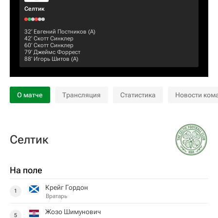
Селтик
32‎’‎
Евгений Постников
(А)
42‎’‎
Скотт Синклер
60‎’‎
Скотт Синклер
79‎’‎
Джеймс Форрест
88‎’‎
Игорь Шитов
(А)
О матче
Трансляция
Статистика
Новости ком
Селтик
На поле
Крейг Гордон
1
Вратарь
Жозо Шимунович
5