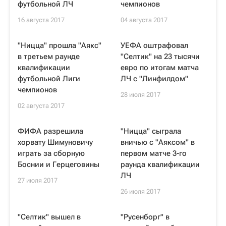
футбольной ЛЧ
чемпионов
16 августа 2017
04 августа 2017
"Ницца" прошла "Аякс"
УЕФА оштрафовал
в третьем раунде
"Селтик" на 23 тысячи
квалификации
евро по итогам матча
футбольной Лиги
ЛЧ с "Линфилдом"
чемпионов
28 июля 2017
02 августа 2017
ФИФА разрешила
"Ницца" сыграла
хорвату Шимуновичу
вничью с "Аяксом" в
играть за сборную
первом матче 3-го
Боснии и Герцеговины
раунда квалификации
ЛЧ
27 июля 2017
26 июля 2017
"Селтик" вышел в
"Русенборг" в