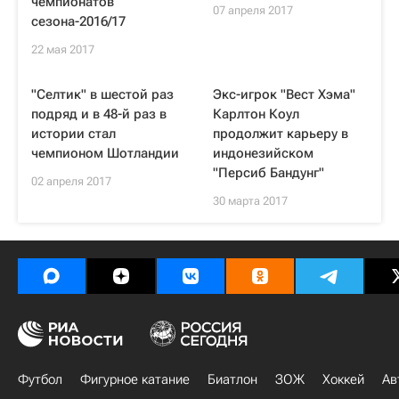
чемпионатов
07 апреля 2017
сезона-2016/17
22 мая 2017
"Селтик" в шестой раз
Экс-игрок "Вест Хэма"
подряд и в 48-й раз в
Карлтон Коул
истории стал
продолжит карьеру в
чемпионом Шотландии
индонезийском
"Персиб Бандунг"
02 апреля 2017
30 марта 2017
Футбол
Фигурное катание
Биатлон
ЗОЖ
Хоккей
Ав