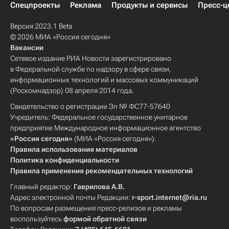
Спецпроекты
Реклама
Продукты и сервисы
Пресс-ц
Версия 2023.1 Beta
© 2026 МИА «Россия сегодня»
Вакансии
Сетевое издание РИА Новости зарегистрировано
в Федеральной службе по надзору в сфере связи,
информационных технологий и массовых коммуникаций
(Роскомнадзор) 08 апреля 2014 года.
Свидетельство о регистрации Эл № ФС77-57640
Учредитель: Федеральное государственное унитарное
предприятие Международное информационное агентство
«Россия сегодня»
(МИА «Россия сегодня»).
Правила использования материалов
Политика конфиденциальности
Правила применения рекомендательных технологий
Главный редактор:
Гаврилова А.В.
Адрес электронной почты Редакции:
r-sport.internet@ria.ru
По вопросам размещения пресс-релизов и рекламы
воспользуйтесь
формой обратной связи