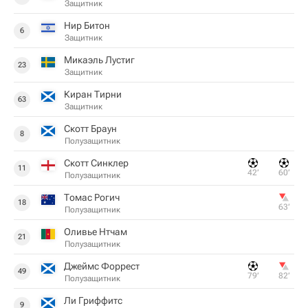
Защитник
Нир Битон
6
Защитник
Микаэль Лустиг
23
Защитник
Киран Тирни
63
Защитник
Скотт Браун
8
Полузащитник
Скотт Синклер
11
42‎’‎
60‎’‎
Полузащитник
Томас Рогич
18
63‎’‎
Полузащитник
Оливье Нтчам
21
Полузащитник
Джеймс Форрест
49
79‎’‎
82‎’‎
Полузащитник
Ли Гриффитс
9