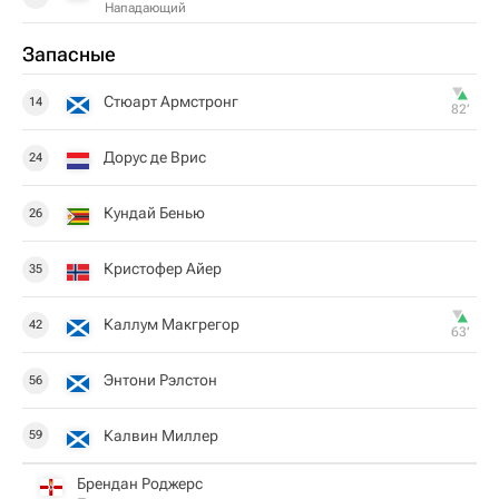
Нападающий
Запасные
Стюарт Армстронг
14
82‎’‎
Дорус де Врис
24
Кундай Бенью
26
Кристофер Айер
35
Каллум Макгрегор
42
63‎’‎
Энтони Рэлстон
56
Калвин Миллер
59
Брендан Роджерс