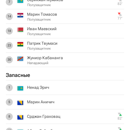
7
82‎’‎
Полузащитник
Марин Томасов
14
77‎’‎
Полузащитник
Иван Маевский
18
Полузащитник
Патрик Твумаси
23
Полузащитник
Жуниор Кабананга
30
Нападающий
Запасные
Ненад Эрич
1
Марин Аничич
5
Срджан Граховац
8
82‎’‎