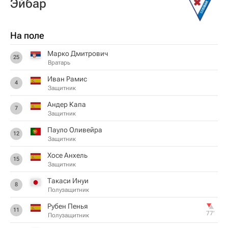
Эйбар
На поле
Марко Дмитрович
25
Вратарь
Иван Рамис
4
Защитник
Андер Капа
7
Защитник
Пауло Оливейра
12
Защитник
Хосе Анхель
15
Защитник
Такаси Инуи
8
Полузащитник
Рубен Пенья
11
77‎’‎
Полузащитник