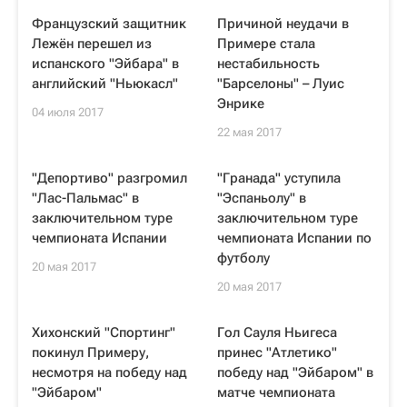
Французский защитник
Причиной неудачи в
Лежён перешел из
Примере стала
испанского "Эйбара" в
нестабильность
английский "Ньюкасл"
"Барселоны" – Луис
Энрике
04 июля 2017
22 мая 2017
"Депортиво" разгромил
"Гранада" уступила
"Лас-Пальмас" в
"Эспаньолу" в
заключительном туре
заключительном туре
чемпионата Испании
чемпионата Испании по
футболу
20 мая 2017
20 мая 2017
Хихонский "Спортинг"
Гол Сауля Ньигеса
покинул Примеру,
принес "Атлетико"
несмотря на победу над
победу над "Эйбаром" в
"Эйбаром"
матче чемпионата