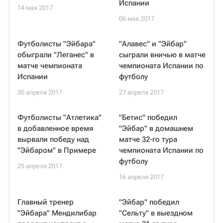
Испании
14 мая 2017
06 мая 2017
Футболисты "Эйбара"
"Алавес" и "Эйбар"
обыграли "Леганес" в
сыграли вничью в матче
матче чемпионата
чемпионата Испании по
Испании
футболу
30 апреля 2017
27 апреля 2017
Футболисты "Атлетика"
"Бетис" победил
в добавленное время
"Эйбар" в домашнем
вырвали победу над
матче 32-го тура
"Эйбаром" в Примере
чемпионата Испании по
футболу
25 апреля 2017
16 апреля 2017
Главный тренер
"Эйбар" победил
"Эйбара" Мендилибар
"Сельту" в выездном