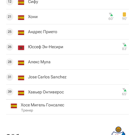
Сифу
12
Хони
21
60‎’‎
90‎’‎
Андрес Прието
25
Юссеф Эн-Несири
26
83‎’‎
Алекс Мула
28
Jose Carlos Sanchez
31
Хавьер Онтиверос
39
65‎’‎
Хосе Мигель Гонсалес
Тренер