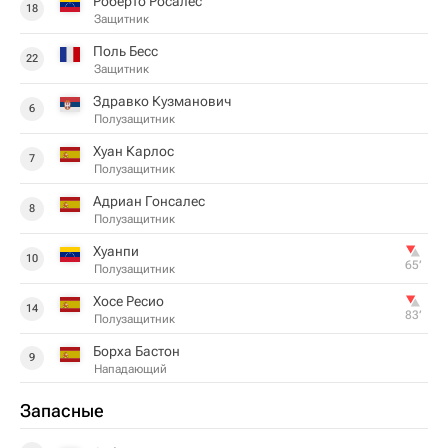
Роберто Росалес
18
Защитник
Поль Бесс
22
Защитник
Здравко Кузманович
6
Полузащитник
Хуан Карлос
7
Полузащитник
Адриан Гонсалес
8
Полузащитник
Хуанпи
10
65‎’‎
Полузащитник
Хосе Ресио
14
83‎’‎
Полузащитник
Борха Бастон
9
Нападающий
Запасные