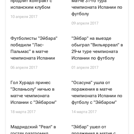
продлит контракт с
матче 31-го тура
испанским клубом
чемпионата Испании по
футболу
10 апреля 2017
09 апреля 2017
Футболисты "Эйбара"
"Эйбар" на выезде
победили "Лас-
обыграл "Вильярреал" в
Пальмас" в матче
29-м туре чемпионата
чемпионата Испании
Испании по футболу
06 апреля 2017
01 апреля 2017
Гол Хурадо принес
"Осасуна" ушла от
"Эспаньолу" ничью в
поражения в матче
матче чемпионата
чемпионата Испании по
Испании с "Эйбаром"
футболу с "Эйбаром"
18 марта 2017
14 марта 2017
Мадридский "Реал" в
"Эйбар" ушел от
гостях разгромил
поражения в матче с