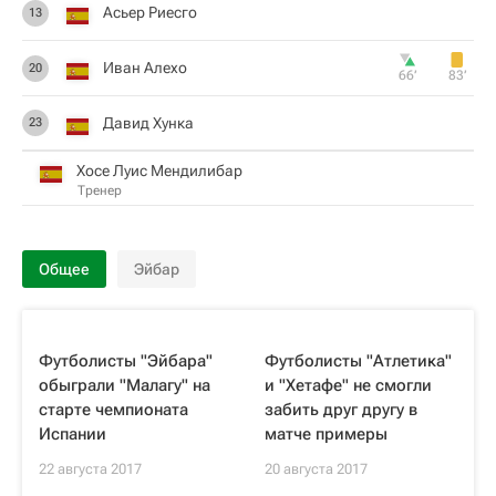
Асьер Риесго
13
Иван Алехо
20
66‎’‎
83‎’‎
Давид Хунка
23
Хосе Луис Мендилибар
Тренер
Общее
Эйбар
Футболисты "Эйбара"
Футболисты "Атлетика"
обыграли "Малагу" на
и "Хетафе" не смогли
старте чемпионата
забить друг другу в
Испании
матче примеры
22 августа 2017
20 августа 2017