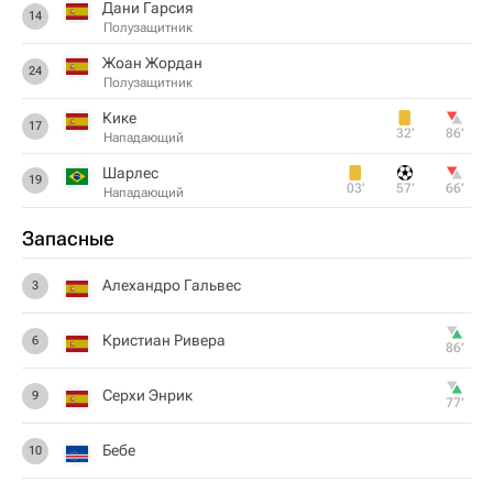
Дани Гарсия
14
Полузащитник
Жоан Жордан
24
Полузащитник
Кике
17
32‎’‎
86‎’‎
Нападающий
Шарлес
19
03‎’‎
57‎’‎
66‎’‎
Нападающий
Запасные
Алехандро Гальвес
3
Кристиан Ривера
6
86‎’‎
Серхи Энрик
9
77‎’‎
Бебе
10