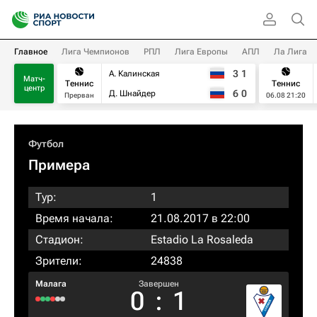
Главное
Лига Чемпионов
РПЛ
Лига Европы
АПЛ
Ла Лига
3
1
А. Калинская
Матч-
Теннис
Теннис
центр
6
0
Д. Шнайдер
Прерван
06.08 21:20
Футбол
Примера
Тур:
1
Время начала:
21.08.2017 в 22:00
Стадион:
Estadio La Rosaleda
Зрители:
24838
Малага
Завершен
0
:
1