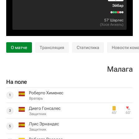
Эйбар
57‎’‎
Шарлес
(
Хосе Анхель
)
О матче
Трансляция
Статистика
Новости ком
Малага
На поле
Роберто Хименес
1
Вратарь
Диего Гонсалес
3
45‎’‎
60‎’‎
Защитник
Луис Эрнандес
5
Защитник