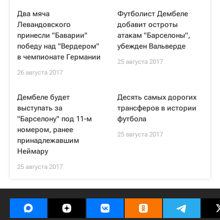
Два мяча
Футболист Дембеле
Левандовского
добавит остроты
принесли "Баварии"
атакам "Барселоны",
победу над "Вердером"
убежден Вальверде
в чемпионате Германии
25 августа 2017
26 августа 2017
Дембеле будет
Десять самых дорогих
выступать за
трансферов в истории
"Барселону" под 11-м
футбола
номером, ранее
25 августа 2017
принадлежавшим
Неймару
25 августа 2017