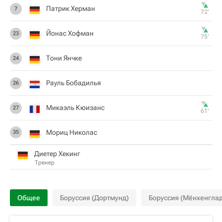
Патрик Херман
7
72‎’‎
Йонас Хофман
23
75‎’‎
Тони Янчке
24
Рауль Бобадилья
26
Микаэль Кюизанс
27
61‎’‎
Мориц Николас
35
Диетер Хекинг
Тренер
Общее
Боруссия (Дортмунд)
Боруссия (Мёнхенгла