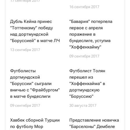
17 сентября 2017
16 сентября 2017
Дубль Кейна принес
"Бавария" потерпела
"Тоттенхэму" победу
первое с апреля
над дортмундской
поражение в
"Боруссией" в матче ЛЧ
бундеслиге, уступив
"Хоффенхайму"
13 сентября 2017
09 сентября 2017
Футболисты
Футболист Толян
дортмундской
перешел из
"Боруссии" сыграли
"Хоффенхайма" в
вничью с "Фрайбургом"
дортмундскую
в матче бундеслиги
"Боруссию"
09 сентября 2017
30 августа 2017
Хавбек сборной Турции
Представление новичка
по футболу Мор
"Барселоны" Дембеле