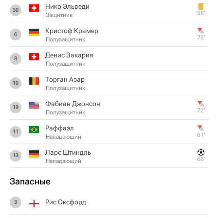
Нико Эльведи
30
58‎’‎
Защитник
Кристоф Крамер
6
75‎’‎
Полузащитник
Денис Закария
8
Полузащитник
Торган Азар
10
Полузащитник
Фабиан Джонсон
19
72‎’‎
Полузащитник
Раффаэл
11
61‎’‎
Нападающий
Ларс Штиндль
13
66‎’‎
Нападающий
Запасные
Рис Оксфорд
3