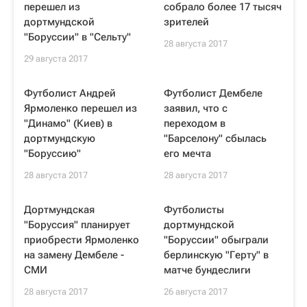
перешел из
собрало более 17 тысяч
дортмундской
зрителей
"Боруссии" в "Сельту"
28 августа 2017
29 августа 2017
Футболист Андрей
Футболист Дембеле
Ярмоленко перешел из
заявил, что с
"Динамо" (Киев) в
переходом в
дортмундскую
"Барселону" сбылась
"Боруссию"
его мечта
28 августа 2017
28 августа 2017
Дортмундская
Футболисты
"Боруссия" планирует
дортмундской
приобрести Ярмоленко
"Боруссии" обыграли
на замену Дембеле -
берлинскую "Герту" в
СМИ
матче бундеслиги
28 августа 2017
26 августа 2017