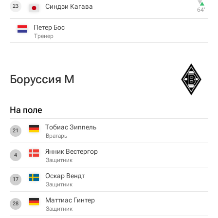
Синдзи Кагава
23
64‎’‎
Петер Бос
Тренер
Боруссия М
На поле
Тобиас Зиппель
21
Вратарь
Янник Вестергор
4
Защитник
Оскар Вендт
17
Защитник
Маттиас Гинтер
28
Защитник