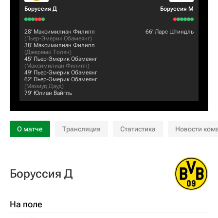
Боруссия Д
Боруссия М
28‎’‎
Максимилиан Филипп
66‎’‎
Ларс Штиндль
(
Пьер-Эмерик Обамеянг
)
38‎’‎
Максимилиан Филипп
(
Джереми Толян
)
45‎’‎
Пьер-Эмерик Обамеянг
(
Максимилиан Филипп
)
49‎’‎
Пьер-Эмерик Обамеянг
62‎’‎
Пьер-Эмерик Обамеянг
(
Махмуд Дауд
)
79‎’‎
Юлиан Вайгль
О матче
Трансляция
Статистика
Новости ком
Боруссия Д
На поле