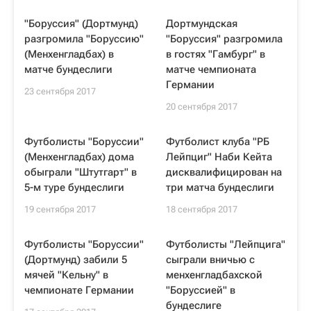
"Боруссия" (Дортмунд)
Дортмундская
разгромила "Боруссию"
"Боруссия" разгромила
(Менхенгладбах) в
в гостях "Гамбург" в
матче бундеслиги
матче чемпионата
Германии
23 сентября 2017
20 сентября 2017
Футболисты "Боруссии"
Футболист клуба "РБ
(Менхенгладбах) дома
Лейпциг" Наби Кейта
обыграли "Штутгарт" в
дисквалифицирован на
5-м туре бундеслиги
три матча бундеслиги
19 сентября 2017
18 сентября 2017
Футболисты "Боруссии"
Футболисты "Лейпцига"
(Дортмунд) забили 5
сыграли вничью с
мячей "Кельну" в
менхенгладбахской
чемпионате Германии
"Боруссией" в
бундеслиге