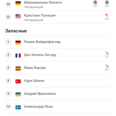
Максимилиан Филипп
20
28‎’‎
38‎’‎
Нападающий
Кристиан Пулишич
22
64‎’‎
Нападающий
Запасные
Роман Вайденфеллер
1
Дан-Аксель Загаду
2
70‎’‎
Марк Бартра
5
83‎’‎
Нури Шахин
8
Андрей Ярмоленко
9
Александер Исак
14