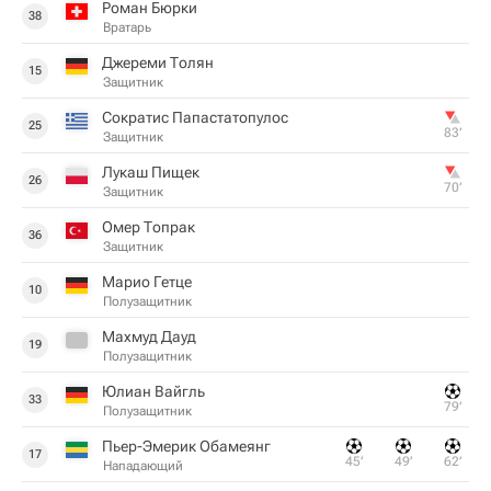
Роман Бюрки
38
Вратарь
Джереми Толян
15
Защитник
Сократис Папастатопулос
25
83‎’‎
Защитник
Лукаш Пищек
26
70‎’‎
Защитник
Омер Топрак
36
Защитник
Марио Гетце
10
Полузащитник
Махмуд Дауд
19
Полузащитник
Юлиан Вайгль
33
79‎’‎
Полузащитник
Пьер-Эмерик Обамеянг
17
45‎’‎
49‎’‎
62‎’‎
Нападающий