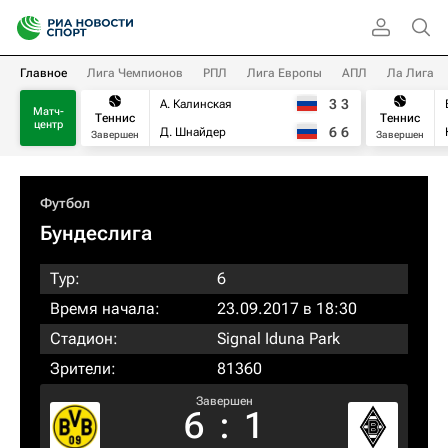
Главное
Лига Чемпионов
РПЛ
Лига Европы
АПЛ
Ла Лига
3
3
А. Калинская
Матч-
Теннис
Теннис
центр
6
6
Д. Шнайдер
Завершен
Завершен
Футбол
Бундеслига
Тур:
6
Время начала:
23.09.2017 в 18:30
Стадион:
Signal Iduna Park
Зрители:
81360
Завершен
6
:
1