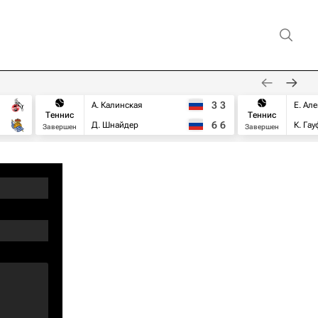
3
3
А. Калинская
Е. Ал
Теннис
Теннис
6
6
Д. Шнайдер
К. Га
Завершен
Завершен