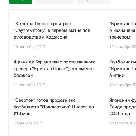
"Кристал Пэлас" проиграл
"Кристал П
"Саутгемптону" в первом матче под
о назначен
руководством Ходжсона
тренером
16 сентября 2017
12 сентября 2
Франк де Бур уволен с поста главного
Футболисты
тренера "Кристал Пэлас", его сменит
"Кристал Пэ
Ходжсон
Англии
11 сентября 2017
10 сентября 2
"Эвертон" готов продать экс-
Японский фу
футболиста "Локомотива" Ниассе за
Ёсида продл
£10 млн
2020 года
30 августа 2017
24 августа 201