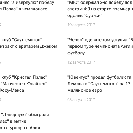
инес "Ливерпулю" победу
"МЮ" одержал 2-ю победу под
л Пэлас" в чемпионате
счетом 4:0 на старте премьер-
одолев "Суонси"
7
19 августа 2017
клуб "Саутгемптон"
"Челси" вдевятером уступил "Б
онтракт с вратарем Джеком
первом туре чемпионата Англи
футболу
7
12 августа 2017
клуб "Кристал Пэлас"
"Ювентус" продал футболиста
 "Манчестер Юнайтед"
Лемина в "Саутгемптон" за 17
Фосу-Менса
миллионов евро
7
08 августа 2017
 "Ливерпуля" обыграли
лас" в матче
го турнира в Азии