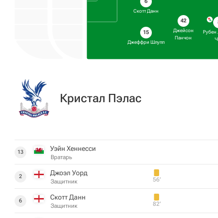
6
Скотт Данн
42
Джейсон
15
Рубен 
Панчон
Ч
Джеффри Шлупп
Кристал Пэлас
Уэйн Хеннесси
13
Вратарь
Джоэл Уорд
2
56‎’‎
Защитник
Скотт Данн
6
82‎’‎
Защитник