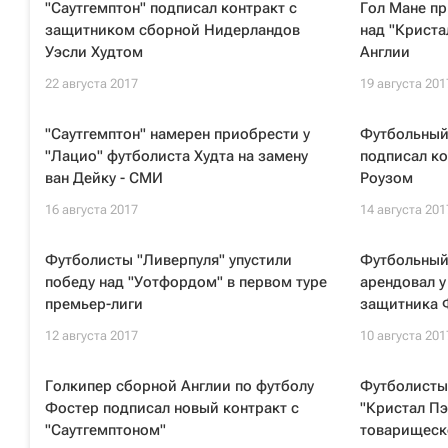
"Саутгемптон" подписал контракт с
Гол Мане пр
защитником сборной Нидерландов
над "Криста
Уэсли Худтом
Англии
22 августа 2017
19 августа 201
"Саутгемптон" намерен приобрести у
Футбольный 
"Лацио" футболиста Худта на замену
подписал к
ван Дейку - СМИ
Роузом
16 августа 2017
14 августа 201
Футболисты "Ливерпуля" упустили
Футбольный 
победу над "Уотфордом" в первом туре
арендовал у
премьер-лиги
защитника 
12 августа 2017
10 августа 201
Голкипер сборной Англии по футболу
Футболисты
Фостер подписал новый контракт с
"Кристал Пэ
"Саутгемптоном"
товарищеско