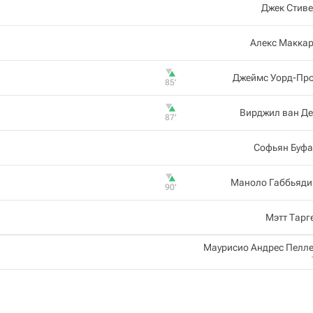
Джек Стив
Алекс Маккар
Джеймс Уорд-Про
85‎’‎
Вирджил ван Де
87‎’‎
Софьян Буфа
Маноло Габбьяди
90‎’‎
Мэтт Тарг
Маурисио Андрес Пелл