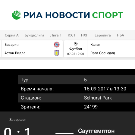
Серия А
Бундеслига
Лига 1
КХЛ
НХЛ
Евролига
НБА
Бавария
Кельн
Футбол
Астон Вилла
Реал Сосьедад
07.08 19:00
Тур:
5
Время начала:
16.09.2017 в 13:30
Стадион:
Selhurst Park
Зрители:
24199
Завершен
0
:
1
Саутгемптон