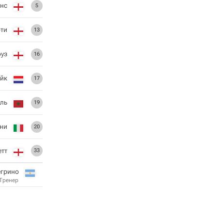
енс
5
ти
13
уз
16
йк
17
ль
19
ни
20
етт
33
егрино
Тренер