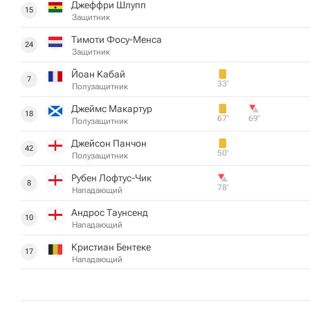
Джеффри Шлупп
15
Защитник
Тимоти Фосу-Менса
24
Защитник
Йоан Кабай
7
33‎’‎
Полузащитник
Джеймс Макартур
18
67‎’‎
69‎’‎
Полузащитник
Джейсон Панчон
42
50‎’‎
Полузащитник
Рубен Лофтус-Чик
8
78‎’‎
Нападающий
Андрос Таунсенд
10
Нападающий
Кристиан Бентеке
17
Нападающий