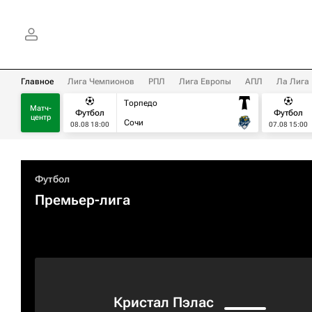
Главное
Лига Чемпионов
РПЛ
Лига Европы
АПЛ
Ла Лига
Торпедо
Матч-
Футбол
Футбол
центр
Сочи
08.08 18:00
07.08 15:00
Футбол
Премьер-лига
Кристал Пэлас