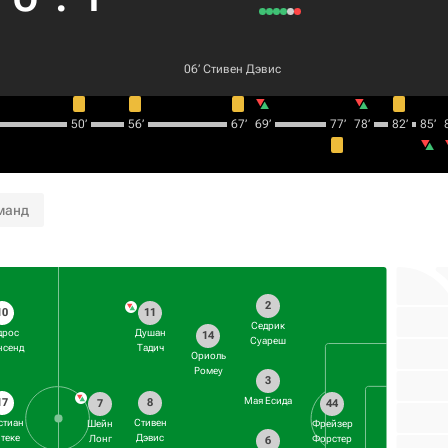
06‎’‎
Стивен Дэвис
50‎’‎
56‎’‎
67‎’‎
69‎’‎
77‎’‎
78‎’‎
82‎’‎
85‎’‎
8
манд
2
10
11
Седрик
дрос
Душан
14
Суареш
нсенд
Тадич
Ориоль
Ромеу
3
Мая Есида
17
8
7
44
стиан
Стивен
Шейн
Фрейзер
теке
Дэвис
Лонг
Форстер
6