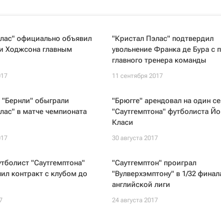
элас" официально объявил
"Кристал Пэлас" подтвердил
ии Ходжсона главным
увольнение Франка де Бура с 
главного тренера команды
017
11 сентября 2017
 "Бернли" обыграли
"Брюгге" арендовал на один се
лас" в матче чемпионата
"Саутгемптона" футболиста Й
Класи
017
30 августа 2017
тболист "Саутгемптона"
"Саутгемптон" проиграл
ил контракт с клубом до
"Вулверхэмптону" в 1/32 финал
английской лиги
7
24 августа 2017