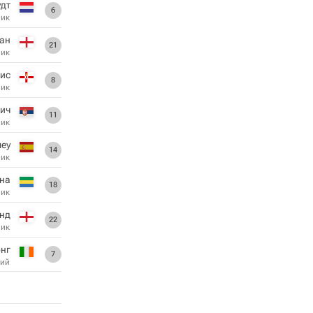
удт
6
ник
ран
21
ник
вис
8
ник
ич
11
ник
еу
14
ник
на
18
ник
нд
22
ник
нг
7
ий