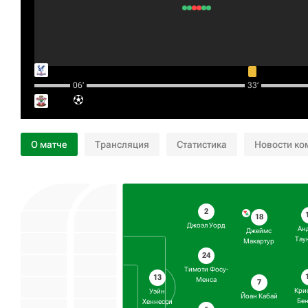
06‎’‎
33‎’‎
О матче
Трансляция
Статистика
Новости ко
2
18
Джоэл Уорд
Ан
Джеймс
Тау
Макартур
24
Тимоти Фосу-
13
Менса
7
Кри
Уэйн
Йоан Кабай
Бен
Хеннесси