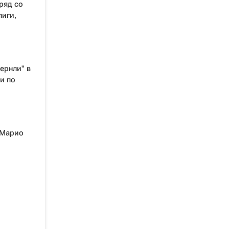
ряд со
лиги,
ернли" в
и по
 Марио