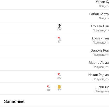
Уэсли Х
Защит
Райан Берт
Защит
Стивен Дэ
06‎’‎
Полузащит
Душан Тад
87‎’‎
Полузащит
Ориоль Ром
Полузащит
Марио Леми
Полузащит
Натан Редмо
85‎’‎
Полузащит
Шейн Ло
90‎’‎
77‎’‎
Нападающ
Запасные