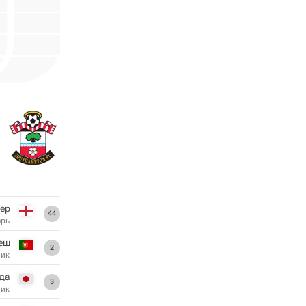
ер
44
арь
еш
2
ник
да
3
ник