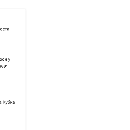
поста
зон у
орди
а Кубка