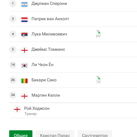
Джулиан Сперони
1
Патрик ван Анхолт
3
Лука Миливоевич
4
69‎’‎
Джеймс Томкинс
5
Ли Чхон Ён
14
Бакари Сако
26
78‎’‎
Мартин Келли
34
Рой Ходжсон
Тренер
Общее
Кристал Пэлас
Саутгемптон