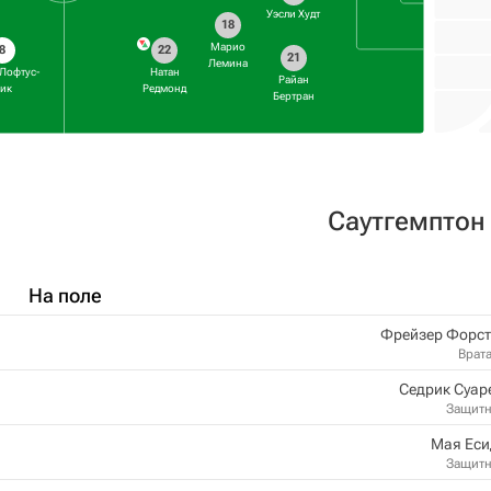
Уэсли Худт
18
Марио
8
22
21
Лемина
Лофтус-
Натан
Райан
ик
Редмонд
Бертран
Саутгемптон
На поле
Фрейзер Форст
Врат
Седрик Суар
Защит
Мая Еси
Защит