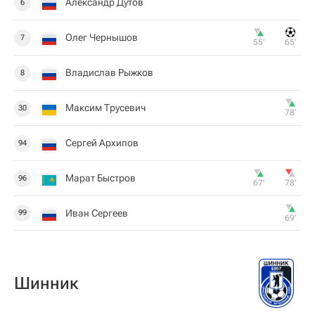
Александр Дутов
6
Олег Чернышов
7
55‎’‎
65‎’‎
Владислав Рыжков
8
Максим Трусевич
30
78‎’‎
Сергей Архипов
94
Марат Быстров
96
67‎’‎
78‎’‎
Иван Сергеев
99
69‎’‎
Шинник