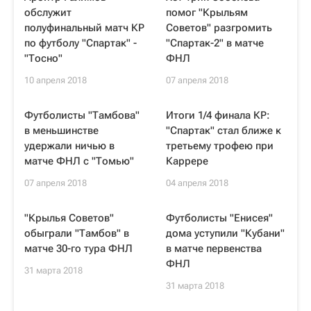
обслужит
помог "Крыльям
полуфинальный матч КР
Советов" разгромить
по футболу "Спартак" -
"Спартак-2" в матче
"Тосно"
ФНЛ
10 апреля 2018
07 апреля 2018
Футболисты "Тамбова"
Итоги 1/4 финала КР:
в меньшинстве
"Спартак" стал ближе к
удержали ничью в
третьему трофею при
матче ФНЛ с "Томью"
Каррере
07 апреля 2018
04 апреля 2018
"Крылья Советов"
Футболисты "Енисея"
обыграли "Тамбов" в
дома уступили "Кубани"
матче 30-го тура ФНЛ
в матче первенства
ФНЛ
31 марта 2018
31 марта 2018