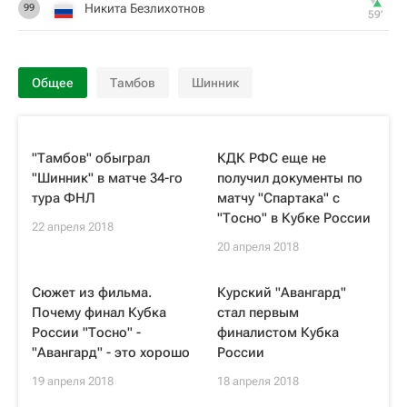
Никита Безлихотнов
99
59‎’‎
Общее
Тамбов
Шинник
"Тамбов" обыграл
КДК РФС еще не
"Шинник" в матче 34-го
получил документы по
тура ФНЛ
матчу "Спартака" с
"Тосно" в Кубке России
22 апреля 2018
20 апреля 2018
Сюжет из фильма.
Курский "Авангард"
Почему финал Кубка
стал первым
России "Тосно" -
финалистом Кубка
"Авангард" - это хорошо
России
19 апреля 2018
18 апреля 2018