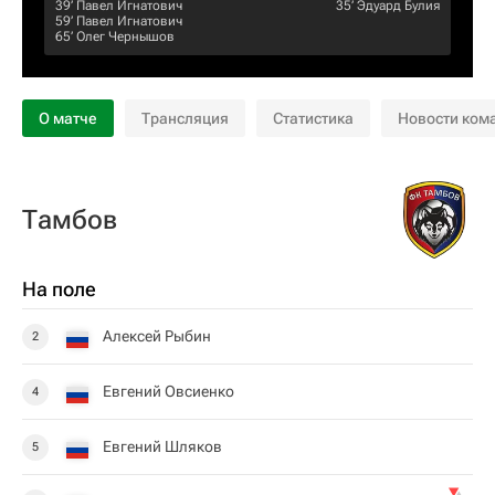
39‎’‎
Павел Игнатович
35‎’‎
Эдуард Булия
59‎’‎
Павел Игнатович
65‎’‎
Олег Чернышов
О матче
Трансляция
Статистика
Новости ком
Тамбов
На поле
Алексей Рыбин
2
Евгений Овсиенко
4
Евгений Шляков
5