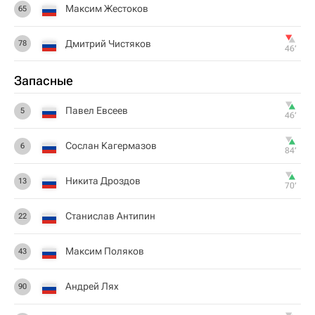
Максим Жестоков
65
Дмитрий Чистяков
78
46‎’‎
Запасные
Павел Евсеев
5
46‎’‎
Сослан Кагермазов
6
84‎’‎
Никита Дроздов
13
70‎’‎
Станислав Антипин
22
Максим Поляков
43
Андрей Лях
90