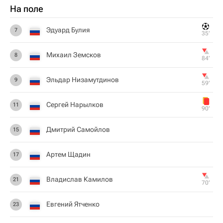
На поле
Эдуард Булия
7
35‎’‎
Михаил Земсков
8
84‎’‎
Эльдар Низамутдинов
9
59‎’‎
Сергей Нарылков
11
90‎’‎
Дмитрий Самойлов
15
Артем Щадин
17
Владислав Камилов
21
70‎’‎
Евгений Ятченко
23