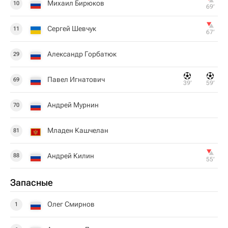
Михаил Бирюков
10
69‎’‎
Сергей Шевчук
11
67‎’‎
Александр Горбатюк
29
Павел Игнатович
69
39‎’‎
59‎’‎
Андрей Мурнин
70
Младен Кашчелан
81
Андрей Килин
88
55‎’‎
Запасные
Олег Смирнов
1