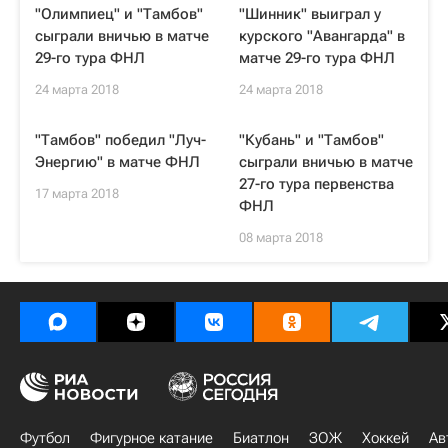
"Олимпиец" и "Тамбов"
"Шинник" выиграл у
сыграли вничью в матче
курского "Авангарда" в
29-го тура ФНЛ
матче 29-го тура ФНЛ
24 марта 2018
24 марта 2018
"Тамбов" победил "Луч-
"Кубань" и "Тамбов"
Энергию" в матче ФНЛ
сыграли вничью в матче
27-го тура первенства
17 марта 2018
ФНЛ
08 марта 2018
Футбол
Фигурное катание
Биатлон
ЗОЖ
Хоккей
Ав