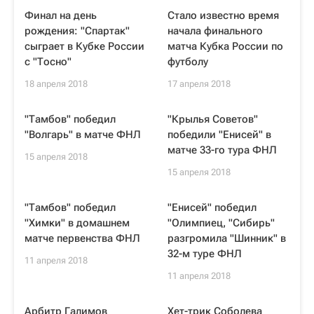
Финал на день
Стало известно время
рождения: "Спартак"
начала финального
сыграет в Кубке России
матча Кубка России по
с "Тосно"
футболу
18 апреля 2018
17 апреля 2018
"Тамбов" победил
"Крылья Советов"
"Волгарь" в матче ФНЛ
победили "Енисей" в
матче 33-го тура ФНЛ
15 апреля 2018
15 апреля 2018
"Тамбов" победил
"Енисей" победил
"Химки" в домашнем
"Олимпиец, "Сибирь"
матче первенства ФНЛ
разгромила "Шинник" в
32-м туре ФНЛ
11 апреля 2018
11 апреля 2018
Арбитр Галимов
Хет-трик Соболева