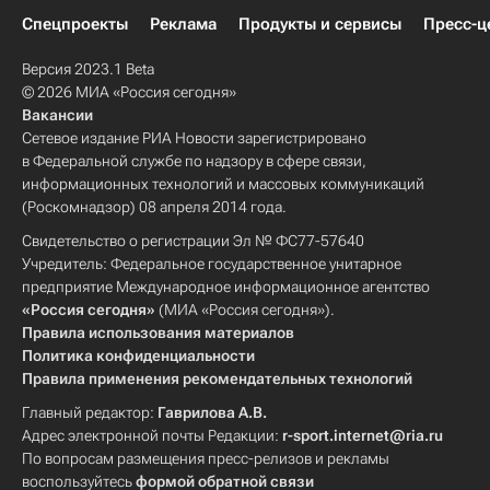
Спецпроекты
Реклама
Продукты и сервисы
Пресс-ц
Версия 2023.1 Beta
© 2026 МИА «Россия сегодня»
Вакансии
Сетевое издание РИА Новости зарегистрировано
в Федеральной службе по надзору в сфере связи,
информационных технологий и массовых коммуникаций
(Роскомнадзор) 08 апреля 2014 года.
Свидетельство о регистрации Эл № ФС77-57640
Учредитель: Федеральное государственное унитарное
предприятие Международное информационное агентство
«Россия сегодня»
(МИА «Россия сегодня»).
Правила использования материалов
Политика конфиденциальности
Правила применения рекомендательных технологий
Главный редактор:
Гаврилова А.В.
Адрес электронной почты Редакции:
r-sport.internet@ria.ru
По вопросам размещения пресс-релизов и рекламы
воспользуйтесь
формой обратной связи