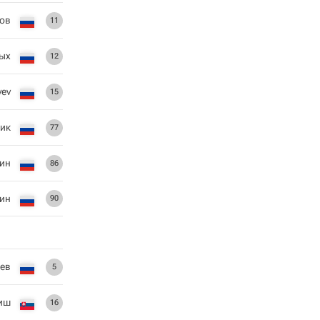
ов
11
ых
12
yev
15
ик
77
кин
86
ин
90
ев
5
иш
16