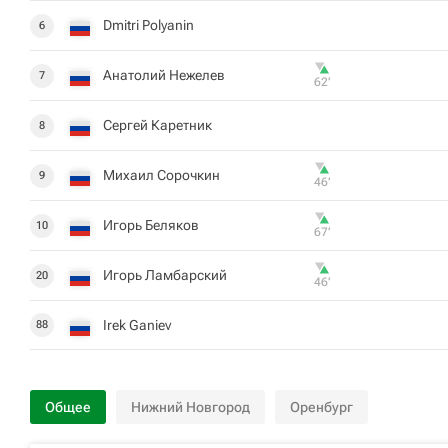
Dmitri Polyanin
6
Анатолий Нежелев
7
62‎’‎
Сергей Каретник
8
Михаил Сорочкин
9
46‎’‎
Игорь Беляков
10
67‎’‎
Игорь Ламбарский
20
46‎’‎
Irek Ganiev
88
Общее
Нижний Новгород
Оренбург