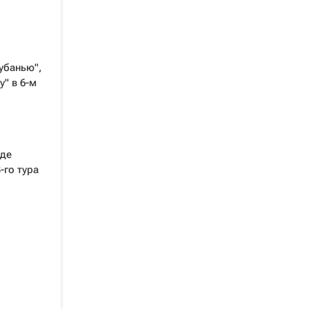
убанью",
" в 6-м
зде
-го тура