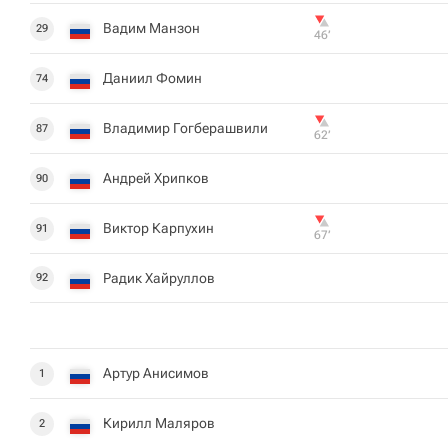
Вадим Манзон
29
46‎’‎
Даниил Фомин
74
Владимир Гогберашвили
87
62‎’‎
Андрей Хрипков
90
Виктор Карпухин
91
67‎’‎
Радик Хайруллов
92
Артур Анисимов
1
Кирилл Маляров
2