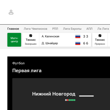
Главное
Лига Чемпионов
РПЛ
Лига Европы
АПЛ
Ла Лига
3
3
А. Калинская
Матч-
Теннис
Теннис
центр
6
6
Д. Шнайдер
Завершен
Прерван
Футбол
Первая лига
Нижний Новгород