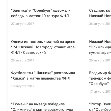
"Балтика" и "Оренбург" одержали
Стадион, ко
победы в матчах 10-го тура ФНЛ
Нижний Нов
27 августа 2017
26 августа 201
Одним из тестовых матчей на арене
Нижний Нов
ЧМ "Нижний Новгород" станет игра
"Олимпийца
ФНЛ - Сватковский
нужна игра 
26 августа 2017
26 августа 201
Футболисты "Шинника" разгромили
Владимир Ф
"Химки" в матче первенства ФНЛ
тренером фу
"Оренбург"
19 августа 2017
17 августа 201
"Тюмень" на выезде победила
"Ротор-Волг
"Олимпиец" в матче восьмого тура
от "Оренбур