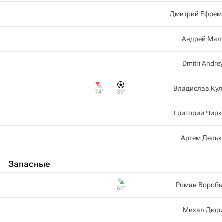
Дмитрий Ефрем
Андрей Мал
Dmitri Andre
Владислав Кул
74‎’‎
39‎’‎
Григорий Чир
Артем Дельк
Запасные
Роман Воробь
60‎’‎
Михал Дюр