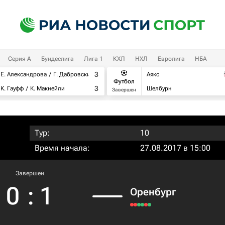
Серия А
Бундеслига
Лига 1
КХЛ
НХЛ
Евролига
НБА
3
Е. Александрова
Г. Дабровски
Аякс
Футбол
3
К. Гауфф
К. Макнейли
Шелбурн
Завершен
Тур:
10
Время начала:
27.08.2017 в 15:00
Завершен
0
:
1
Оренбург