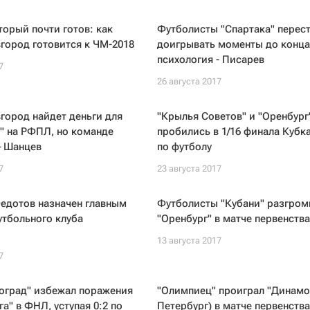
торый почти готов: как
Футболисты "Спартака" перес
город готовится к ЧМ-2018
доигрывать моменты до конца,
психология - Писарев
7
26 августа 2017
город найдет деньги для
"Крылья Советов" и "Оренбург
" на РФПЛ, но команде
пробились в 1/16 финала Кубк
– Шанцев
по футболу
7
23 августа 2017
едотов назначен главным
Футболисты "Кубани" разгром
тбольного клуба
"Оренбург" в матче первенств
13 августа 2017
7
оград" избежал поражения
"Олимпиец" проиграл "Динамо"
га" в ФНЛ, уступая 0:2 по
Петербург) в матче первенств