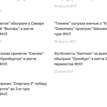
09 августа 2017
7
етов" обыграли в Самаре
"Тюмень" сыграла вничью с "К
й "Волгарь" в матче
"Олимпиец" проиграл "Шиннику
 ФНЛ
туре ФНЛ
7
05 августа 2017
злова принесли "Енисею"
Футболисты "Балтики" на вые
"Оренбургом" в матче
обыграли "Оренбург" в матче 3
 ФНЛ
первенства ФНЛ
22 июля 2017
принес "Спартаку-2" победу
ргом" во 2-м туре
 ФНЛ