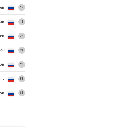
ев
17
ов
19
еев
23
nov
24
ов
27
nov
55
ков
85