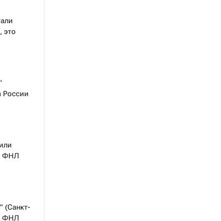
тали
 это
"
а России
или
а ФНЛ
 (Санкт-
а ФНЛ