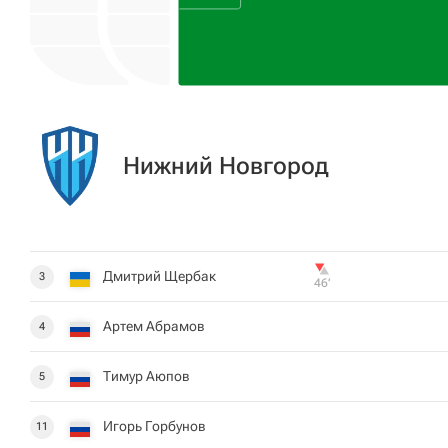
Нижний Новгород
Дмитрий Щербак
3
46‎’‎
Артем Абрамов
4
Тимур Аюпов
5
Игорь Горбунов
11