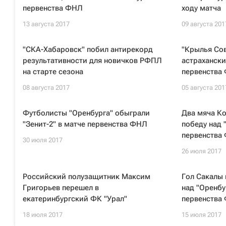
первенства ФНЛ
ходу матча
13 августа 2017
09 августа 201
"СКА-Хабаровск" побил антирекорд
"Крылья Сов
результативности для новичков РФПЛ
астрахански
на старте сезона
первенства
08 августа 2017
05 августа 201
Футболисты "Оренбурга" обыграли
Два мяча Ко
"Зенит-2" в матче первенства ФНЛ
победу над 
первенства
30 июля 2017
26 июля 2017
Российский полузащитник Максим
Гол Сакалы 
Григорьев перешел в
над "Оренбу
екатеринбургский ФК "Урал"
первенства
18 июля 2017
15 июля 2017