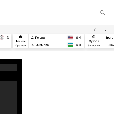
3
6
4
Д. Пегула
Брага
Теннис
Футбол
1
4
0
К. Рахимова
Дина
Прерван
Завершен