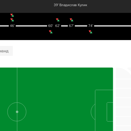
39‎’‎
Владислав Кулик
46‎’‎
60‎’‎
62‎’‎
67‎’‎
74‎’‎
манд