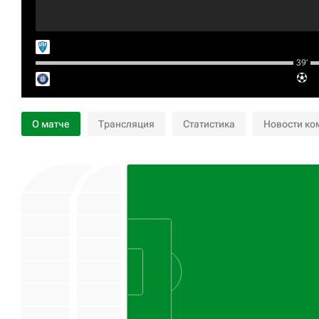
39‎’‎
О матче
Трансляция
Статистика
Новости ко