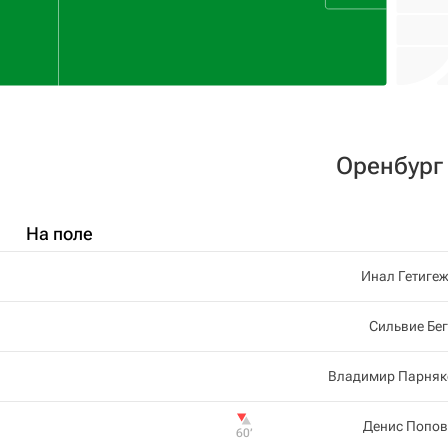
Оренбург
На поле
Инал Гетиге
Сильвие Бе
Владимир Парняк
Денис Попов
60‎’‎