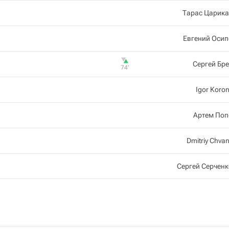
Тарас Царика
Евгений Осип
Сергей Бр
74‎’‎
Igor Koro
Артем Поп
Dmitriy Chva
Сергей Серчен