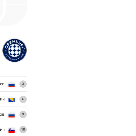
жев
3
гич
6
ов
9
ич
10