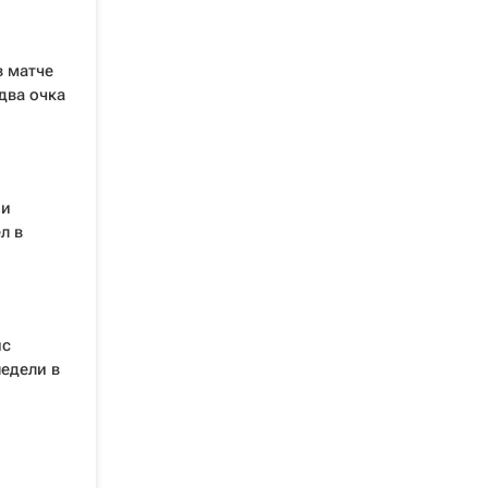
в матче
два очка
 и
л в
ис
едели в