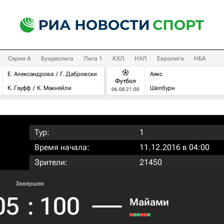
Серия А
Бундеслига
Лига 1
КХЛ
НХЛ
Евролига
НБА
Е. Александрова
Г. Дабровски
Аякс
Футбол
К. Гауфф
К. Макнейли
Шелбурн
06.08 21:00
Тур:
1
Время начала:
11.12.2016 в 04:00
Зрители:
21450
Завершен
05
:
100
Майами