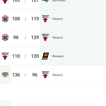
103
:
127
Орландо
108
:
119
Чикаго
98
:
129
Чикаго
110
:
120
Финикс
136
:
96
Чикаго