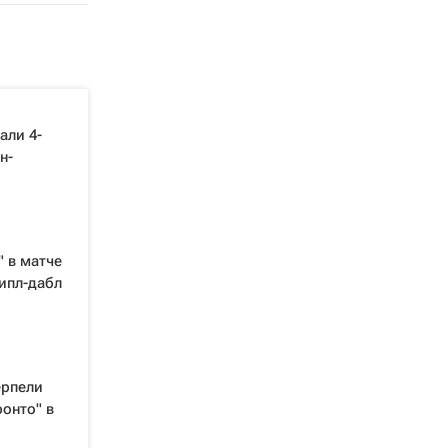
али 4-
н-
" в матче
ипл-дабл
ерпели
онто" в