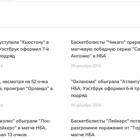
уступила "Хьюстону" в
Баскетболисты "Чикаго" прерв
Уэстбрук оформил 7-й
матчевую победную серию "Са
подряд
Антонио" в НБА
16
09 декабря 2016
, несмотря на 52 очка
"Оклахома" обыграла "Атланту
, проиграл "Орландо" в
НБА, Уэстбрук оформил 6-й тр
подряд
16
06 декабря 2016
излис" обыграли "Лос-
Баскетболисты "Лейкерс" пот
йкерс" в матче НБА,
разгромное поражение от "Тор
ал 13 очков
матче НБА