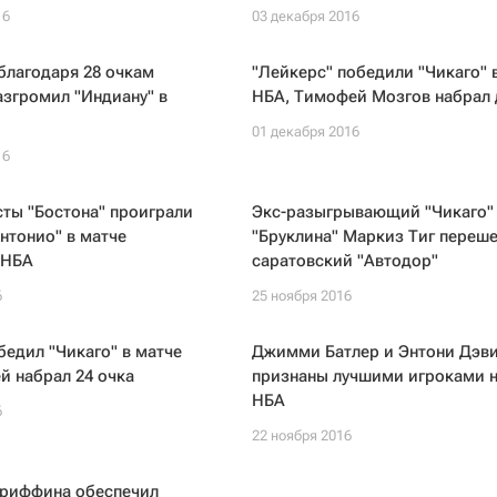
16
03 декабря 2016
благодаря 28 очкам
"Лейкерс" победили "Чикаго" 
згромил "Индиану" в
НБА, Тимофей Мозгов набрал 
01 декабря 2016
16
ты "Бостона" проиграли
Экс-разыгрывающий "Чикаго"
нтонио" в матче
"Бруклина" Маркиз Тиг переше
 НБА
саратовский "Автодор"
6
25 ноября 2016
бедил "Чикаго" в матче
Джимми Батлер и Энтони Дэв
й набрал 24 очка
признаны лучшими игроками н
НБА
6
22 ноября 2016
Гриффина обеспечил