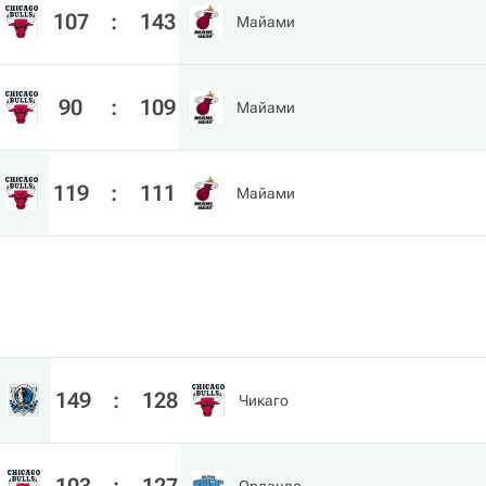
107
:
143
Майами
90
:
109
Майами
119
:
111
Майами
149
:
128
Чикаго