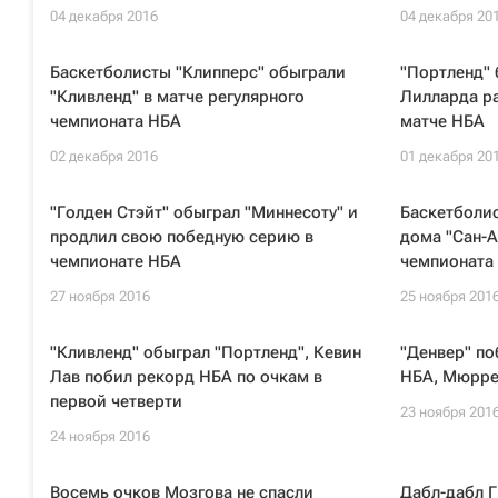
04 декабря 2016
04 декабря 20
Баскетболисты "Клипперс" обыграли
"Портленд" 
"Кливленд" в матче регулярного
Лилларда ра
чемпионата НБА
матче НБА
02 декабря 2016
01 декабря 20
"Голден Стэйт" обыграл "Миннесоту" и
Баскетболис
продлил свою победную серию в
дома "Сан-А
чемпионате НБА
чемпионата
27 ноября 2016
25 ноября 201
"Кливленд" обыграл "Портленд", Кевин
"Денвер" по
Лав побил рекорд НБА по очкам в
НБА, Мюрре
первой четверти
23 ноября 201
24 ноября 2016
Восемь очков Мозгова не спасли
Дабл-дабл 