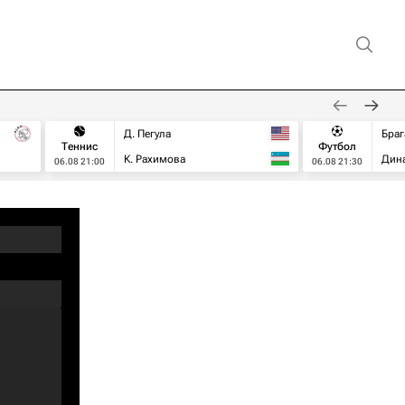
Д. Пегула
Браг
Теннис
Футбол
К. Рахимова
Дин
06.08 21:00
06.08 21:30