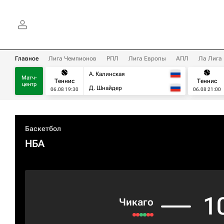
Главное
Лига Чемпионов
РПЛ
Лига Европы
АПЛ
Ла Лига
А. Калинская
Матч-
Теннис
Теннис
центр
Д. Шнайдер
06.08 19:30
06.08 21:00
Баскетбол
НБА
1
Чикаго