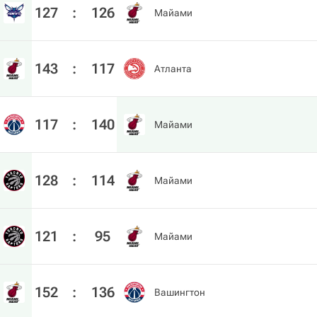
127
:
126
Майами
143
:
117
Атланта
117
:
140
Майами
128
:
114
Майами
121
:
95
Майами
152
:
136
Вашингтон