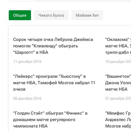
Общее
Чикаго Буллз
Майами Хит
Сорок четыре очка Леброна Джеймса
"Оклахома" 
помогли "Кливленду" обыграть
матче НБА, 
"Шарлотт" в НБА
трипл-дабл 
11 декабря 2016
10 декабря 20
"Лейкерс" проиграли "Хьюстону" в
"Вашингтон"
матче НБА, Тимофей Мозгов набрал 11
Джона Уолла
очков
матче НБА
08 декабря 2016
07 декабря 20
"Голден Стэйт" обыграл "Финикс" в
"Мемфис Гр
домашнем матче регулярного
Анджелес Ле
чемпионата НБА
Мозгов набр