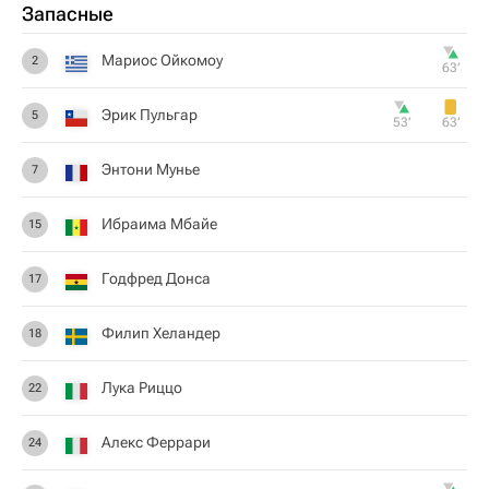
Запасные
Мариос Ойкомоу
2
63‎’‎
Эрик Пульгар
5
53‎’‎
63‎’‎
Энтони Мунье
7
Ибраима Мбайе
15
Годфред Донса
17
Филип Хеландер
18
Лука Риццо
22
Алекс Феррари
24