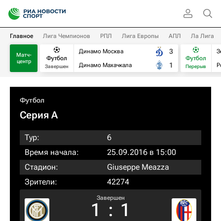
Главное
Лига Чемпионов
РПЛ
Лига Европы
АПЛ
Ла Лига
3
Динамо Москва
З
Матч-
Футбол
Футбол
центр
1
Динамо Махачкала
Р
Завершен
Перерыв
Футбол
Серия А
Тур:
6
Время начала:
25.09.2016 в 15:00
Стадион:
Giuseppe Meazza
Зрители:
42274
Завершен
1
:
1