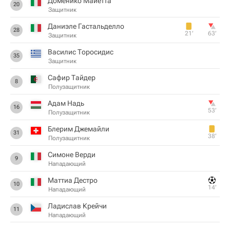
Доменико Майетта
20
Защитник
Даниэле Гастальделло
28
21‎’‎
63‎’‎
Защитник
Василис Торосидис
35
Защитник
Сафир Тайдер
8
Полузащитник
Адам Надь
16
53‎’‎
Полузащитник
Блерим Джемайли
31
38‎’‎
Полузащитник
Симоне Верди
9
Нападающий
Маттиа Дестро
10
14‎’‎
Нападающий
Ладислав Крейчи
11
Нападающий