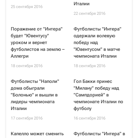
Италии
25 сентября 2016
22 сентября 2016
Поражение от "Интера"
Футболисты "Интера"
будет "Ювентусу"
одержали волевую
уроком и вернет
победу над
футболистов на землю –
"Ювентусом" в матче
Аллегри
чемпионата Италии
18 сентября 2016
18 сентября 2016
Футболисты "Наполи"
Гол Бакки принес
дома обыграли
"Милану" победу над
"Болонью" и вышли в
"Сампдорией" в
лидеры чемпионата
чемпионате Италии по
Италии
футболу
17 сентября 2016
16 сентября 2016
Капелло может сменить
Футболисты "Интера" в