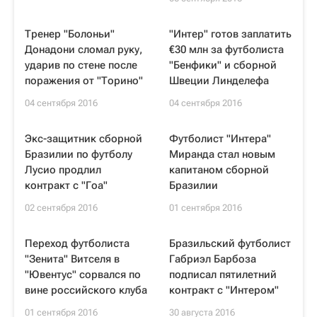
Тренер "Болоньи"
"Интер" готов заплатить
Донадони сломал руку,
€30 млн за футболиста
ударив по стене после
"Бенфики" и сборной
поражения от "Торино"
Швеции Линделефа
04 сентября 2016
04 сентября 2016
Экс-защитник сборной
Футболист "Интера"
Бразилии по футболу
Миранда стал новым
Лусио продлил
капитаном сборной
контракт с "Гоа"
Бразилии
02 сентября 2016
01 сентября 2016
Переход футболиста
Бразильский футболист
"Зенита" Витселя в
Габриэл Барбоза
"Ювентус" сорвался по
подписал пятилетний
вине российского клуба
контракт с "Интером"
01 сентября 2016
30 августа 2016