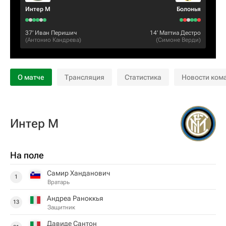
Интер М
Болонья
37‎’‎
Иван Перишич
14‎’‎
Маттиа Дестро
(
Антонио Кандрева
)
(
Симоне Верди
)
О матче
Трансляция
Статистика
Новости ком
Интер М
На поле
Самир Ханданович
1
Вратарь
Андреа Раноккья
13
Защитник
Давиде Сантон