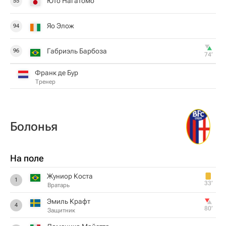
Юто Нагатомо
55
Яо Элож
94
Габриэль Барбоза
96
74‎’‎
Франк де Бур
Тренер
Болонья
На поле
Жуниор Коста
1
33‎’‎
Вратарь
Эмиль Крафт
4
80‎’‎
Защитник