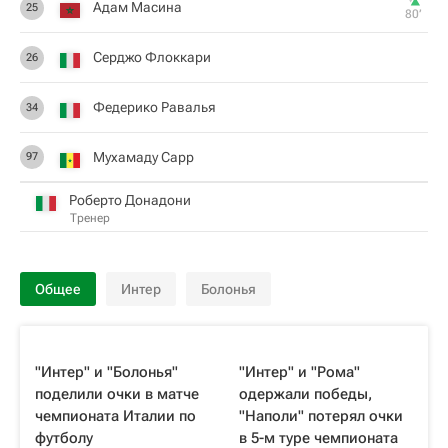
Адам Масина
25
80‎’‎
Серджо Флоккари
26
Федерико Равалья
34
Мухамаду Сарр
97
Роберто Донадони
Тренер
Общее
Интер
Болонья
"Интер" и "Болонья"
"Интер" и "Рома"
поделили очки в матче
одержали победы,
чемпионата Италии по
"Наполи" потерял очки
футболу
в 5-м туре чемпионата