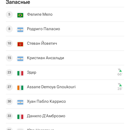
Запасные
Фелипе Мело
5
Родриго Паласио
8
Стеван Йоветич
10
Кристиан Ансальди
15
Эдер
23
66‎’‎
Assane Demoya Gnoukouri
27
28‎’‎
Хуан Пабло Каррисо
30
Данило Д'Амброзио
33