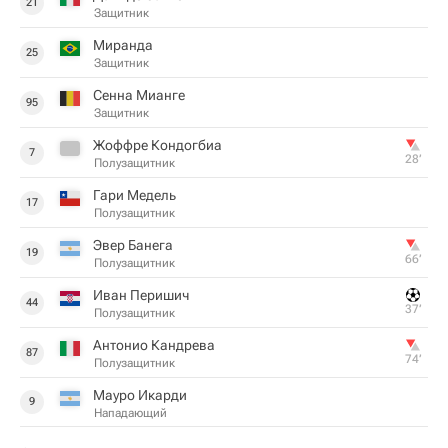
21
Защитник
Миранда
25
Защитник
Сенна Мианге
95
Защитник
Жоффре Кондогбиа
7
28‎’‎
Полузащитник
Гари Медель
17
Полузащитник
Эвер Банега
19
66‎’‎
Полузащитник
Иван Перишич
44
37‎’‎
Полузащитник
Антонио Кандрева
87
74‎’‎
Полузащитник
Мауро Икарди
9
Нападающий