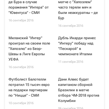
де Бура в случае
матче с "Хапоэлем"
поражения "Интера" от
часто теряли мяч и
"Ювентуса" - СМИ
были неаккуратны – де
Бур
16 сентября 2016
16 сентября 2016
Миланский "Интер"
Дубль Икарди принес
проиграл на своем поле
"Интеру" победу над
"Хапоэлю" из Беэр-
"Пескарой" в
Шевы в Лиге Европы
чемпионате Италии
УЕФА
11 сентября 2016
16 сентября 2016
Футболист Балотелли
Дани Алвес будет
потратил 15 тысяч евро
капитаном сборной
на подарки партнерам
Бразилии в матче
по "Ницце" - СМИ
отбора ЧМ-2018 против
Колумбии
10 сентября 2016
06 сентября 2016