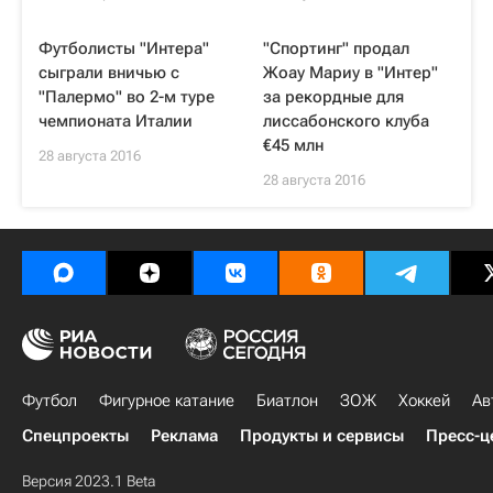
Футболисты "Интера"
"Спортинг" продал
сыграли вничью с
Жоау Мариу в "Интер"
"Палермо" во 2-м туре
за рекордные для
чемпионата Италии
лиссабонского клуба
€45 млн
28 августа 2016
28 августа 2016
Футбол
Фигурное катание
Биатлон
ЗОЖ
Хоккей
Ав
Спецпроекты
Реклама
Продукты и сервисы
Пресс-ц
Версия 2023.1 Beta