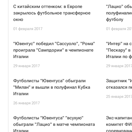
С китайским оттенком: в Европе
"Лацио" обы
закрылось футбольное трансферное
полуфинали
окно
футболу
01 февраля 2017
01 февраля 20
"Ювентус" победил "Сассуоло", "Рома"
"Интер" на 
проиграла "Сампдории" в чемпионате
"Пескару" в
Италии
Италии по ф
29 января 2017
29 января 201
Футболисты "Ювентуса" обыграли
Защитник "И
"Милан" и вышли в полуфинал Кубка
отказался п
Италии
25 января 201
26 января 2017
Футболисты "Ювентуса" "всухую"
Экс-капитан
обыграли "Лацио" в матче чемпионата
комитет ФИ
Италии
соревнован