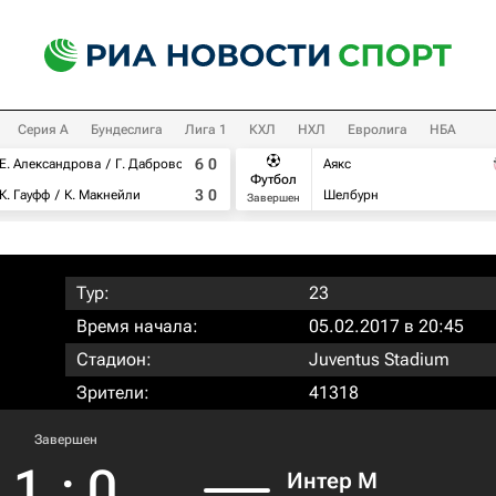
Серия А
Бундеслига
Лига 1
КХЛ
НХЛ
Евролига
НБА
6
0
Е. Александрова
Г. Дабровски
Аякс
Футбол
3
0
К. Гауфф
К. Макнейли
Шелбурн
Завершен
Тур:
23
Время начала:
05.02.2017 в 20:45
Стадион:
Juventus Stadium
Зрители:
41318
Завершен
1
:
0
Интер М