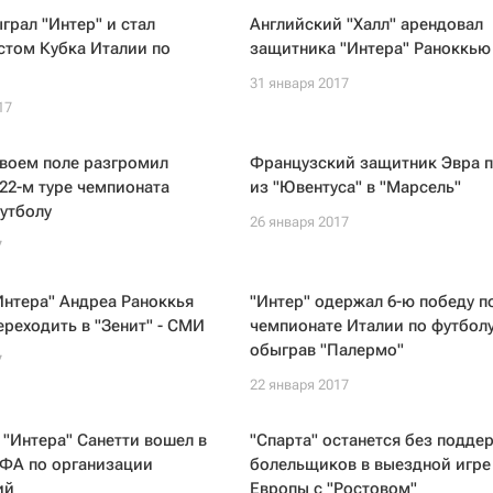
грал "Интер" и стал
Английский "Халл" арендовал
стом Кубка Италии по
защитника "Интера" Раноккью
31 января 2017
17
своем поле разгромил
Французский защитник Эвра 
 22-м туре чемпионата
из "Ювентуса" в "Марсель"
утболу
26 января 2017
7
нтера" Андреа Раноккья
"Интер" одержал 6-ю победу п
ереходить в "Зенит" - СМИ
чемпионате Италии по футболу
обыграв "Палермо"
7
22 января 2017
 "Интера" Санетти вошел в
"Спарта" останется без подде
ФА по организации
болельщиков в выездной игре
ий
Европы с "Ростовом"