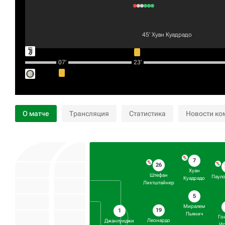
45‎’‎
Хуан Куадрадо
07‎’‎
23‎’‎
О матче
Трансляция
Статистика
Новости ко
7
26
Хуан
Штефан
Пауло
Куадрадо
Лихтштайнер
5
Миралем
19
1
Пьянич
Го
Леонардо
Джанлуиджи
Иг