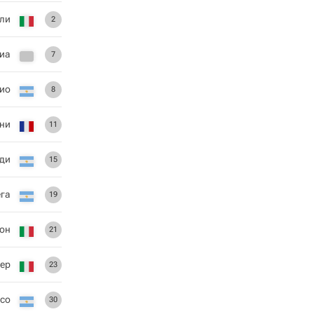
ли
2
иа
7
ио
8
ни
11
ди
15
ега
19
он
21
ер
23
исо
30