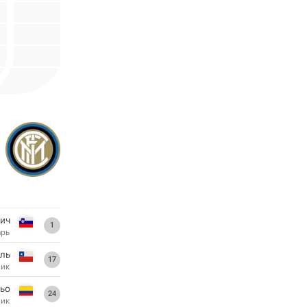
ич
1
арь
ль
17
ник
ьо
24
ник