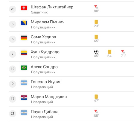
Штефан Лихтштайнер
26
80‎’‎
Защитник
Миралем Пьянич
5
23‎’‎
Полузащитник
Сами Хедира
6
65‎’‎
Полузащитник
Хуан Куадрадо
7
45‎’‎
64‎’‎
71‎’‎
Полузащитник
Алекс Сандро
12
Полузащитник
Гонсало Игуаин
9
Нападающий
Марио Манджукич
17
47‎’‎
Нападающий
Пауло Дибала
21
85‎’‎
Нападающий