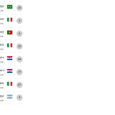
да
25
ник
ини
5
ник
иу
6
ник
ио
33
ник
ич
44
ник
ич
77
ник
ва
87
ник
ди
9
ий