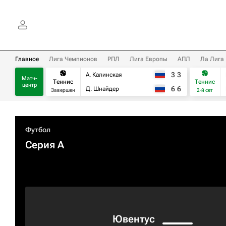
Главное
Лига Чемпионов
РПЛ
Лига Европы
АПЛ
Ла Лига
3
3
А. Калинская
Матч-
Теннис
Теннис
центр
6
6
Д. Шнайдер
Завершен
2-й сет
Футбол
Серия А
Ювентус