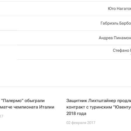
Юто Нагато
Габриэль Барб
Андреа Пинамон
Стефано
 "Палермо" обыграли
Защитник Лихтштайнер продл
 матче чемпионата Италии
контракт с туринским "Ювенту
2018 года
17
02 февраля 2017