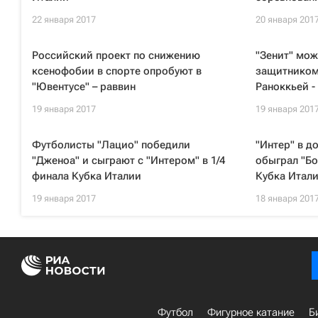
22 января 2017
20 января 201
Российский проект по снижению
"Зенит" мож
ксенофобии в спорте опробуют в
защитником
"Ювентусе" – раввин
Раноккьей 
19 января 2017
19 января 201
Футболисты "Лацио" победили
"Интер" в д
"Дженоа" и сыграют с "Интером" в 1/4
обыграл "Бо
финала Кубка Италии
Кубка Итал
19 января 2017
18 января 201
Футбол
Фигурное катание
Б