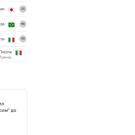
мо
55
оза
96
ти
99
 Пиоли
Тренер
ил
сом" до