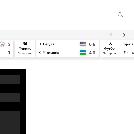
3
6
6
Д. Пегула
Брага
Теннис
Футбол
1
4
0
К. Рахимова
Дина
Завершен
Завершен