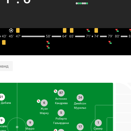
43‎’‎
45‎’‎
47‎’‎
58‎’‎
64‎’‎
65‎’‎
71‎’‎
74‎’‎
79‎’‎
80‎’‎
85
манд
87
21
24
Антонио
6
 Дибала
Кандрева
Джейсон
Мурильо
Жуан
5
Мариу
Роберто
9
9
1
Гальярдини
нсало
17
Мауро
Самир
уаин