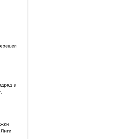
перешел
одряд в
,
ржки
 Лиги