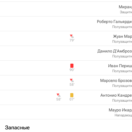
Миран
Защит
Роберто Гальярд
Полузащит
Жуан Мар
79‎’‎
Полузащит
Данило Д'Амброз
Полузащит
Иван Периш
90‎’‎
Полузащит
Марсело Брозов
58‎’‎
Полузащит
Антонио Кандре
58‎’‎
07‎’‎
Полузащит
Мауро Икар
Нападающ
Запасные