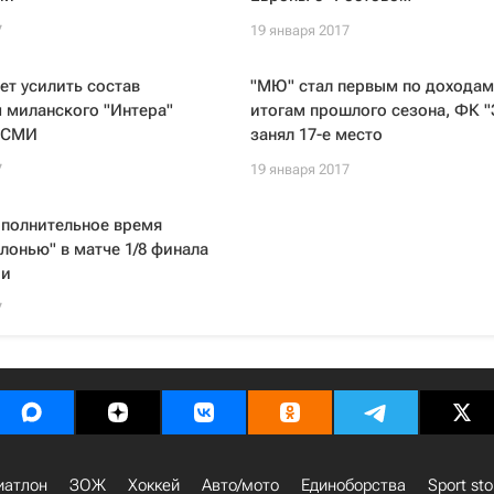
7
19 января 2017
ет усилить состав
"МЮ" стал первым по доходам
 миланского "Интера"
итогам прошлого сезона, ФК "
- СМИ
занял 17-е место
7
19 января 2017
ополнительное время
лонью" в матче 1/8 финала
ии
7
иатлон
ЗОЖ
Хоккей
Авто/мото
Единоборства
Sport sto