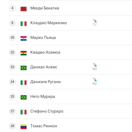
Мехди Бенатиа
4
Клаудио Маркизио
8
71‎’‎
Марко Пьяца
20
Квадво Асамоа
22
Даниэл Алвес
23
80‎’‎
Даниэле Ругани
24
85‎’‎
Нето Мурара
25
Стефано Стураро
27
Томас Ринкон
28