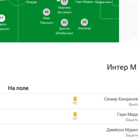
77
Гари Медель
Икарди
Ханданович
Марсело
44
Брозович
17
Иван
25
33
Перишич
арио
Миранда
Данило
джукич
Д'Амброзио
Интер М
На поле
Самир Ханданов
90‎’‎
Врат
Гари Меде
43‎’‎
Защит
Джейсон Мурил
Защит