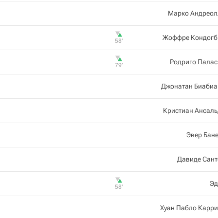
Марко Андреол
Жоффре Кондогб
58‎’‎
Родриго Палас
79‎’‎
Джонатан Биабиа
Кристиан Ансаль
Эвер Бан
Давиде Сант
Эд
58‎’‎
Хуан Пабло Карр