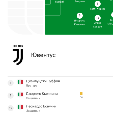
Бонуччи
Буффон
6
Сами Хедира
3
12
М
Джорджо
Алекс
Ман
Кьеллини
Сандро
Ювентус
Джанлуиджи Буффон
1
Вратарь
Джорджо Кьеллини
3
74‎’‎
Защитник
Леонардо Бонуччи
19
Защитник