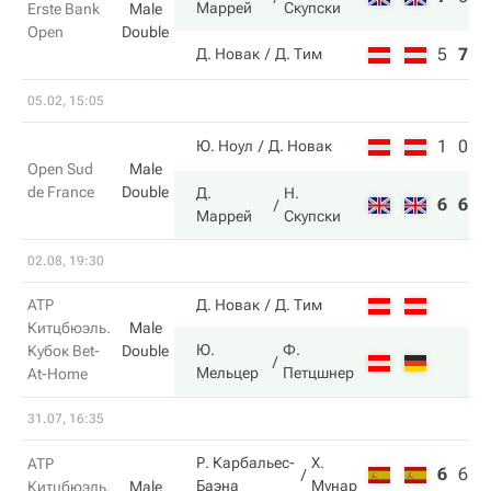
Маррей
Скупски
Erste Bank
Male
Open
Double
5
7
5
Д. Новак
Д. Тим
05.02, 15:05
1
0
Ю. Ноул
Д. Новак
Open Sud
Male
de France
Double
Д.
Н.
6
6
Маррей
Скупски
02.08, 19:30
ATP
Д. Новак
Д. Тим
Китцбюэль.
Male
Ю.
Ф.
Кубок Bet-
Double
Мельцер
Петцшнер
At-Home
31.07, 16:35
Р. Карбальес-
Х.
ATP
6
6
7
Баэна
Мунар
Китцбюэль.
Male