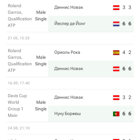
Roland
3
3
Деннис Новак
Garros,
Male
Qualification
Single
6
6
Йеспер де Йонг
ATP
21.05, 15:25
Roland
4
2
Ориоль Рока
Garros,
Male
Qualification
Single
6
6
Деннис Новак
ATP
16.09, 17:40
Davis Cup
3
2
Деннис Новак
World
Male
Group 1
Single
6
6
Нуну Боржеш
Main
24.08, 21:10