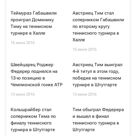
Теймураз Габашвили
Австриец Тим стал
проиграл Доминику
соперником Габашвили
Тиму на теннисном
по второму кругу
турнире в Халле
теннисного турнира в
Халле
16 июня 2016
15 июня 2016
Швейцарец Роджер
Австриец Тим выиграл
Федерер поднялся на
4-й титул в этом году,
13-ю позицию в
победив на теннисном
Чемпионской гонке ATP
турнире в Штутгарте
13 июня 2016
13 июня 2016
Кольшрайбер стал
Тим обыграл Федерера
соперником Тима по
и вышел в финал
финалу теннисного
теннисного турнира в
турнира в Штутгарте
Штутгарте