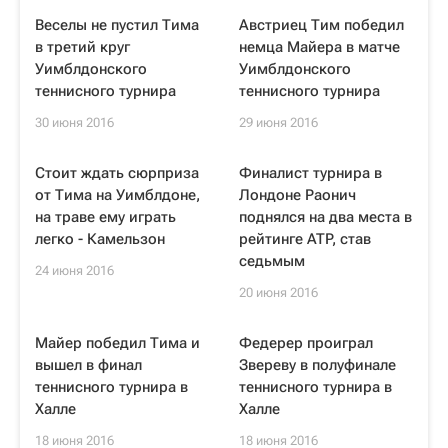
Веселы не пустил Тима
Австриец Тим победил
в третий круг
немца Майера в матче
Уимблдонского
Уимблдонского
теннисного турнира
теннисного турнира
30 июня 2016
29 июня 2016
Стоит ждать сюрприза
Финалист турнира в
от Тима на Уимблдоне,
Лондоне Раонич
на траве ему играть
поднялся на два места в
легко - Камельзон
рейтинге ATP, став
седьмым
24 июня 2016
20 июня 2016
Майер победил Тима и
Федерер проиграл
вышел в финал
Звереву в полуфинале
теннисного турнира в
теннисного турнира в
Халле
Халле
18 июня 2016
18 июня 2016