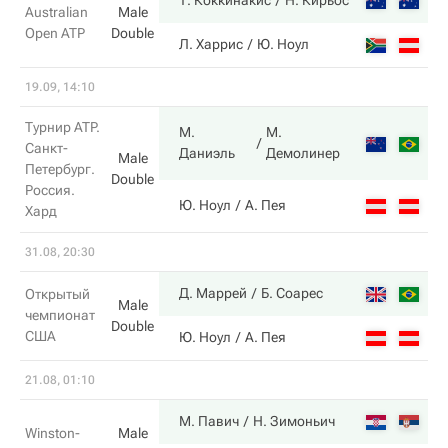
6
Т. Коккинакис
Н. Кирьос
Australian
Male
Open ATP
Double
2
Л. Харрис
Ю. Ноул
19.09, 14:10
Турнир ATP.
М.
М.
3
Санкт-
Даниэль
Демолинер
Male
Петербург.
Double
Россия.
6
Ю. Ноул
А. Пея
Хард
31.08, 20:30
6
Д. Маррей
Б. Соарес
Открытый
Male
чемпионат
Double
США
4
Ю. Ноул
А. Пея
21.08, 01:10
6
М. Павич
Н. Зимоньич
Winston-
Male