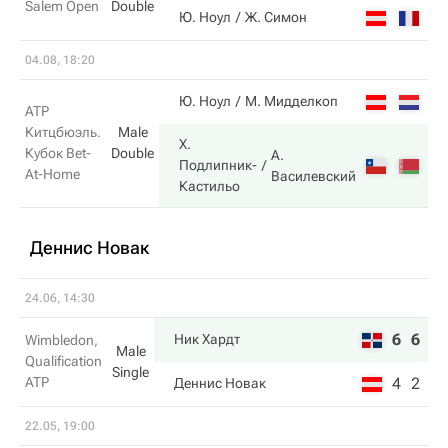
Salem Open
Double
2
Ю. Ноул
Ж. Симон
04.08, 18:20
5
Ю. Ноул
М. Мидделкоп
ATP
Китцбюэль.
Male
Х.
Кубок Bet-
Double
А.
7
Подлипник-
At-Home
Василевский
Кастильо
Деннис Новак
24.06, 14:30
6
6
Ник Хардт
Wimbledon,
Male
Qualification
Single
ATP
4
2
Деннис Новак
22.05, 19:00