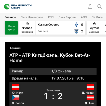
Главное
Лига Чемпионов
РПЛ
Лига Европы
АПЛ
Ла Лига
0
Крылья Советов
Матч-
Футбол
Футбол
центр
2
Балтика
Завершен
Завершен
Теннис
ATP
- ATP Китцбюэль. Кубок Bet-At-
Home
Раунд:
1/8 финала
Время начала:
19.07.2016 в 19:10
Завершен
Ю. Ноул
Д. Новак
1
:
2
Л. Росол
Д. Тим