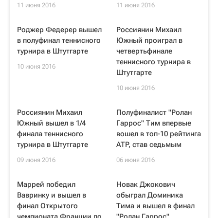
11 июня 2016
11 июня 2016
Роджер Федерер вышел
Россиянин Михаил
в полуфинал теннисного
Южный проиграл в
турнира в Штутгарте
четвертьфинале
теннисного турнира в
10 июня 2016
Штутгарте
10 июня 2016
Россиянин Михаил
Полуфиналист "Ролан
Южный вышел в 1/4
Гаррос" Тим впервые
финала теннисного
вошел в топ-10 рейтинга
турнира в Штутгарте
ATP, став седьмым
09 июня 2016
06 июня 2016
Маррей победил
Новак Джокович
Вавринку и вышел в
обыграл Доминика
финал Открытого
Тима и вышел в финал
чемпионата Франции по
"Ролан Гаррос"