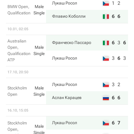
1
2
Лукаш Росол
BMW Open,
Male
Qualification
Single
6
6
Флавио Коболли
10.01, 02:05
Australian
6
3
6
Франческо Пассаро
Open,
Male
Qualification
Single
3
6
3
Лукаш Росол
ATP
17.10, 20:50
3
2
Лукаш Росол
Stockholm
Male
Open
Single
6
6
Аслан Карацев
16.10, 15:05
6
7
Лукаш Росол
Stockholm
Male
Open,
Single