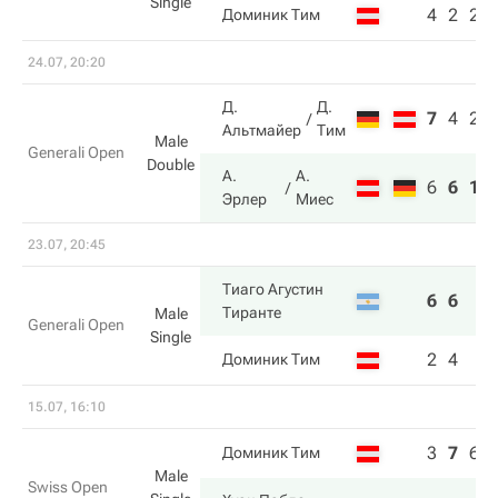
Single
4
2
2
Доминик Тим
24.07, 20:20
Д.
Д.
7
4
2
Альтмайер
Тим
Male
Generali Open
Double
А.
А.
6
6
10
Эрлер
Миес
23.07, 20:45
Тиаго Агустин
6
6
Тиранте
Male
Generali Open
Single
2
4
Доминик Тим
15.07, 16:10
3
7
6
Доминик Тим
Male
Swiss Open