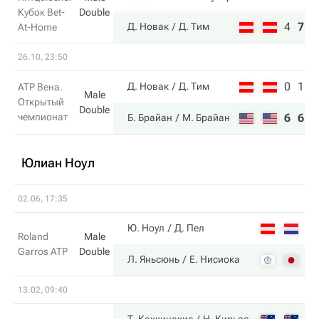
Кубок Bet-
Double
4
7
1
Д. Новак
Д. Тим
At-Home
26.10, 23:50
0
1
Д. Новак
Д. Тим
ATP Вена.
Male
Открытый
Double
чемпионат
6
6
Б. Брайан
М. Брайан
Юлиан Ноул
02.06, 17:35
4
Ю. Ноул
Д. Пел
Roland
Male
Garros ATP
Double
6
Л. Яньсюнь
Е. Нисиока
13.02, 09:40