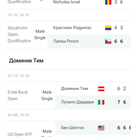
Qualification
3
6
Nicholas Ionel
15.10, 16:15
4
3
Кристиан Родригес
Stockholm
Male
Open,
Single
Qualification
6
6
Лукаш Росол
Доминик Тим
22.10, 19:10
6
2
Доминик Тим
Erste Bank
Male
Open
Single
7
6
Лучано Дардери
26.08, 19:15
6
6
6
Бен Шелтон
Male
US Open ATP