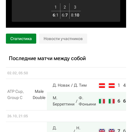
1
2
3
6
:
1
6
:
7
8
:
10
Статистика
Новости участников
Последние матчи между собой
02.02, 05:50
1
4
Д. Новак
Д. Тим
ATP Cup,
Male
Group C
Double
М.
Ф.
6
6
Берреттини
Фоньини
26.10, 21:05
Д.
Н.
7
6
1