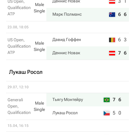
3
1
Деннис Новак
US Open,
Male
Qualification
Single
ATP
6
6
Марк Полманс
23.08, 18:05
6
3
Давид Гоффен
US Open,
Male
Qualification
Single
ATP
7
6
Деннис Новак
Лукаш Росол
29.07, 12:10
7
6
Тьягу Монтейру
Generali
Male
Open,
Single
Qualification
5
0
Лукаш Росол
15.04, 16:15