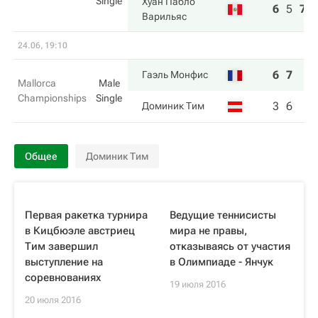
Single
Хуан Пабло
6
5
7
Варильяс
24.06, 19:10
6
7
Гаэль Монфис
Mallorca
Male
Championships
Single
3
6
Доминик Тим
Общее
Доминик Тим
Первая ракетка турнира
Ведущие теннисисты
в Кицбюэле австриец
мира не правы,
Тим завершил
отказываясь от участия
выступление на
в Олимпиаде - Янчук
соревнованиях
19 июля 2016
20 июля 2016