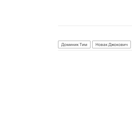
Доминик Тим
Новак Джокович