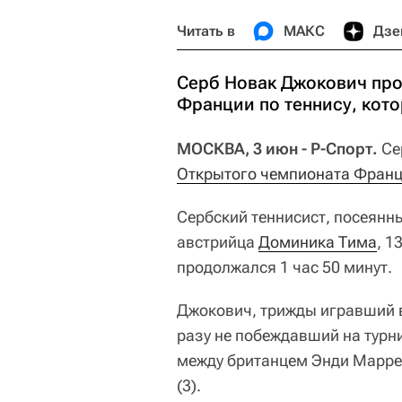
Читать в
МАКС
Дзе
Серб Новак Джокович про
Франции по теннису, кот
МОСКВА, 3 июн - Р-Спорт.
Се
Открытого чемпионата Франц
Сербский теннисист, посеянн
австрийца
Доминика Тима
, 1
продолжался 1 час 50 минут.
Джокович, трижды игравший в
разу не побеждавший на турни
между британцем Энди Марре
(3).