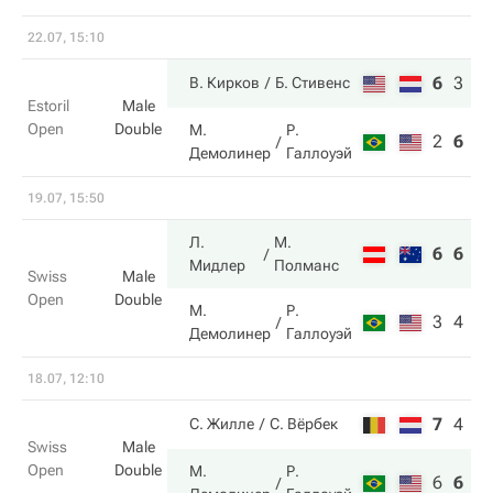
22.07, 15:10
6
3
1
В. Кирков
Б. Стивенс
Estoril
Male
Open
Double
М.
Р.
2
6
7
Демолинер
Галлоуэй
19.07, 15:50
Л.
М.
6
6
Мидлер
Полманс
Swiss
Male
Open
Double
М.
Р.
3
4
Демолинер
Галлоуэй
18.07, 12:10
7
4
5
С. Жилле
С. Вёрбек
Swiss
Male
Open
Double
М.
Р.
6
6
1