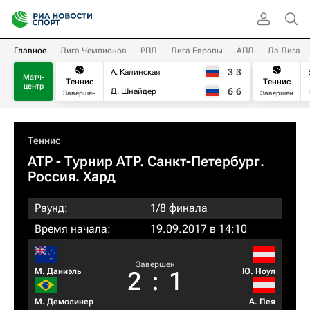
Главное
Лига Чемпионов
РПЛ
Лига Европы
АПЛ
Ла Лига
3
3
А. Калинская
Матч-
Теннис
Теннис
центр
6
6
Д. Шнайдер
Завершен
Завершен
Теннис
ATP
- Турнир ATP. Санкт-Петербург.
Россия. Хард
Раунд:
1/8 финала
Время начала:
19.09.2017 в 14:10
Завершен
М. Даниэль
Ю. Ноул
2
:
1
М. Демолинер
А. Пея