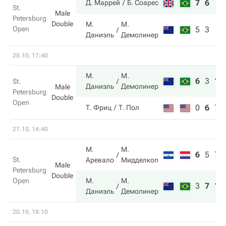
7
6
Д. Маррей
Б. Соарес
St.
Male
Petersburg
Double
М.
М.
Open
5
3
Даниэль
Демолинер
28.10, 17:40
М.
М.
6
3
10
St.
Даниэль
Демолинер
Male
Petersburg
Double
Open
0
6
7
Т. Фриц
Т. Пол
27.10, 14:40
М.
М.
6
5
7
St.
Аревало
Мидделкоп
Male
Petersburg
Double
Open
М.
М.
3
7
10
Даниэль
Демолинер
20.10, 18:10