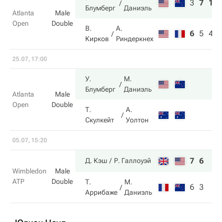
3
7
10
Блумберг
Даниэль
Atlanta
Male
Open
Double
В.
А.
6
5
4
Кирков
Риндеркнех
25.07, 17:00
У.
М.
Блумберг
Даниэль
Atlanta
Male
Open
Double
Т.
А.
Скулкейт
Уолтон
05.07, 15:20
7
6
Д. Кэш
Р. Галлоуэй
Wimbledon
Male
ATP
Double
Т.
М.
6
3
Аррибаже
Даниэль