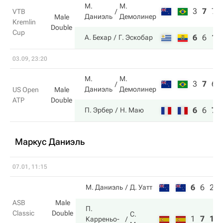
М.
М.
3
7
7
VTB
Даниэль
Демолинер
Male
Kremlin
Double
Cup
6
6
10
А. Бехар
Г. Эскобар
03.09, 23:20
М.
М.
3
7
6
Даниэль
Демолинер
US Open
Male
ATP
Double
6
6
7
П. Эрбер
Н. Маю
Маркус Даниэль
07.01, 11:15
6
6
2
М. Даниэль
Д. Уатт
ASB
Male
П.
Classic
Double
С.
1
7
10
Карреньо-