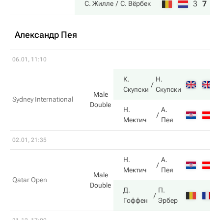
3
7
6
С. Жилле
С. Вёрбек
Александр Пея
06.01, 11:10
К.
Н.
Скупски
Скупски
Male
Sydney International
Double
Н.
А.
Мектич
Пея
02.01, 21:35
Н.
А.
Мектич
Пея
Male
Qatar Open
Double
Д.
П.
Гоффен
Эрбер