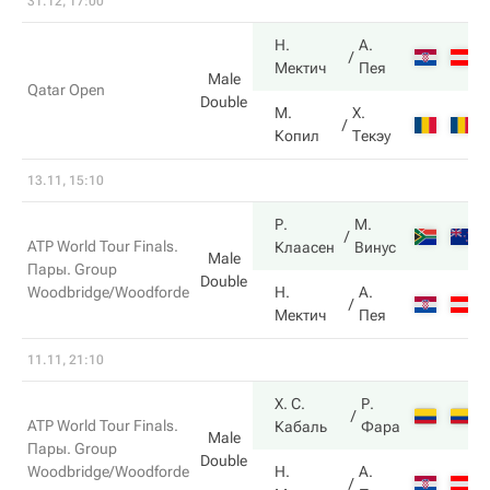
31.12, 17:00
Н.
А.
Мектич
Пея
Male
Qatar Open
Double
М.
Х.
Копил
Текэу
13.11, 15:10
Р.
М.
ATP World Tour Finals.
Клаасен
Винус
Male
Пары. Group
Double
Woodbridge/Woodforde
Н.
А.
Мектич
Пея
11.11, 21:10
Х. С.
Р.
ATP World Tour Finals.
Кабаль
Фара
Male
Пары. Group
Double
Woodbridge/Woodforde
Н.
А.