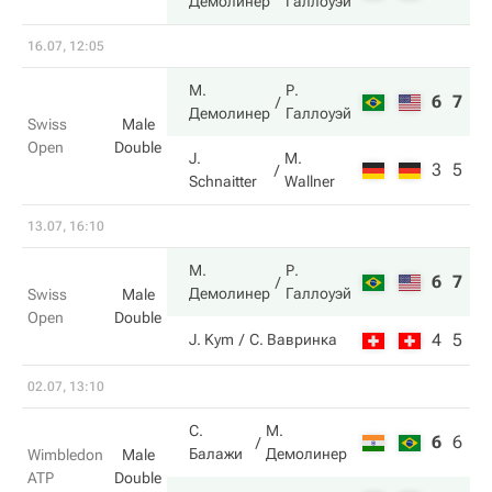
Демолинер
Галлоуэй
16.07, 12:05
М.
Р.
6
7
Демолинер
Галлоуэй
Swiss
Male
Open
Double
J.
M.
3
5
Schnaitter
Wallner
13.07, 16:10
М.
Р.
6
7
Демолинер
Галлоуэй
Swiss
Male
Open
Double
4
5
J. Kym
С. Вавринка
02.07, 13:10
С.
М.
6
6
4
Балажи
Демолинер
Wimbledon
Male
ATP
Double