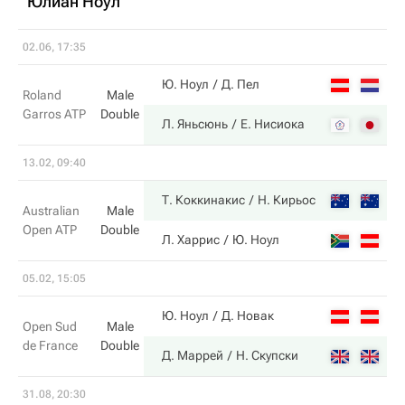
Юлиан Ноул
02.06, 17:35
4
Ю. Ноул
Д. Пел
Roland
Male
Garros ATP
Double
6
Л. Яньсюнь
Е. Нисиока
13.02, 09:40
6
Т. Коккинакис
Н. Кирьос
Australian
Male
Open ATP
Double
2
Л. Харрис
Ю. Ноул
05.02, 15:05
1
Ю. Ноул
Д. Новак
Open Sud
Male
de France
Double
6
Д. Маррей
Н. Скупски
31.08, 20:30