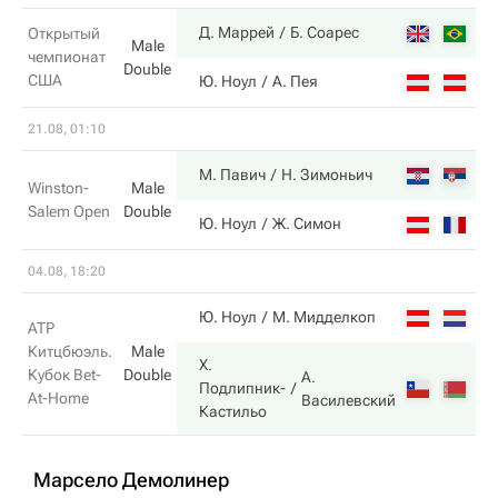
6
Д. Маррей
Б. Соарес
Открытый
Male
чемпионат
Double
США
4
Ю. Ноул
А. Пея
21.08, 01:10
6
М. Павич
Н. Зимоньич
Winston-
Male
Salem Open
Double
2
Ю. Ноул
Ж. Симон
04.08, 18:20
5
Ю. Ноул
М. Мидделкоп
ATP
Китцбюэль.
Male
Х.
Кубок Bet-
Double
А.
7
Подлипник-
At-Home
Василевский
Кастильо
Марсело Демолинер