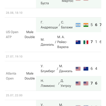
Мартос
Буста
28.08, 18:10
Г.
С.
5
6
7
Андреоцци
Балажи
US Open
Male
ATP
Double
М. А.
М.
7
1
6
Рейес-
Даниэль
Варела
27.07, 19:10
У.
М.
6
4
Блумберг
Даниэль
Atlanta
Male
Open
Double
Н.
Д.
7
6
Лэммонс
Уитроу
25.07, 22:00
У.
М.