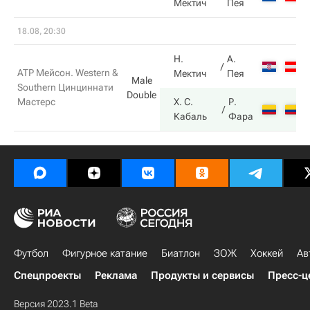
Мектич
Пея
18.08, 20:30
Н.
А.
ATP Мейсон. Western &
Мектич
Пея
Male
Southern Цинциннати
Double
Мастерс
Х. С.
Р.
Кабаль
Фара
Футбол
Фигурное катание
Биатлон
ЗОЖ
Хоккей
Ав
Спецпроекты
Реклама
Продукты и сервисы
Пресс-ц
Версия 2023.1 Beta