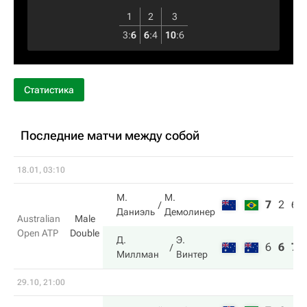
1
2
3
3
:
6
6
:
4
10
:
6
Статистика
Последние матчи между собой
18.01, 03:10
М.
М.
7
2
6
Даниэль
Демолинер
Australian
Male
Open ATP
Double
Д.
Э.
6
6
7
Миллман
Винтер
29.10, 21:00