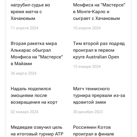
нагрубил судье во
Монфиса на "Мастерсе"
время матча с
в Монте-Карло и
Хачановым
сыграет с Хачановым
11 апреля 2024
10 апреля 2024
Вторая ракетка мира
Тим второй раз подряд
Алькарас обыграл
проиграл в первом
Монфиса на "Мастерсе"
круге Australian Open
в Майами
15 января 2024
26 марта 2024
Надаль поделился
Матч теннисного
эмоциями после
турнира прервали из-за
возвращения на корт
ядовитой змеи
02 января 2024
30 декабря 2023
Медведев озвучил цель
Россиянин Котов
на итоговый турнир ATP
проиграл в финале