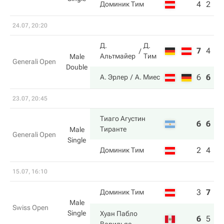
4
2
2
Доминик Тим
24.07, 20:20
Д.
Д.
7
4
2
Альтмайер
Тим
Male
Generali Open
Double
6
6
1
А. Эрлер
А. Миес
23.07, 20:45
Тиаго Агустин
6
6
Тиранте
Male
Generali Open
Single
2
4
Доминик Тим
15.07, 16:10
3
7
6
Доминик Тим
Male
Swiss Open
Single
Хуан Пабло
6
5
7