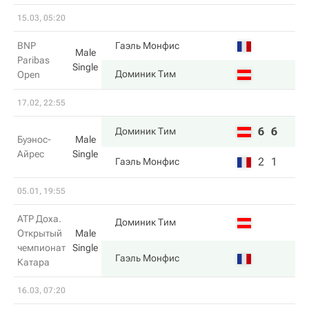
15.03, 05:20
BNP
Гаэль Монфис
Male
Paribas
Single
Доминик Тим
Open
17.02, 22:55
6
6
Доминик Тим
Буэнос-
Male
Айрес
Single
2
1
Гаэль Монфис
05.01, 19:55
ATP Доха.
Доминик Тим
Открытый
Male
чемпионат
Single
Гаэль Монфис
Катара
16.03, 07:20