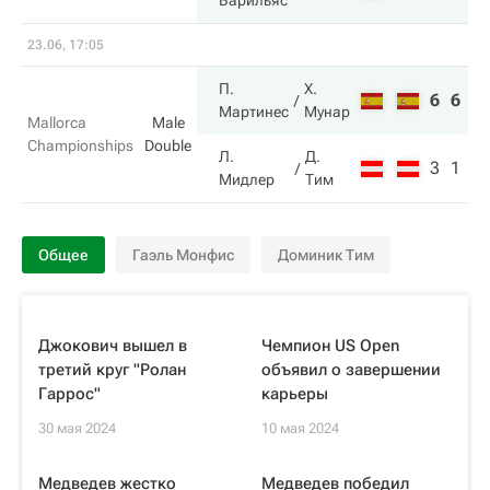
Варильяс
23.06, 17:05
П.
Х.
6
6
Мартинес
Мунар
Mallorca
Male
Championships
Double
Л.
Д.
3
1
Мидлер
Тим
Общее
Гаэль Монфис
Доминик Тим
Джокович вышел в
Чемпион US Open
третий круг "Ролан
объявил о завершении
Гаррос"
карьеры
30 мая 2024
10 мая 2024
Медведев жестко
Медведев победил