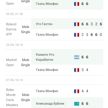
Single
Open
6
6
Гаэль Монфис
25.05, 21:30
6
6
3
2
6
Уго Гастон
Roland
Male
Garros
Single
ATP
2
3
6
6
0
Гаэль Монфис
23.04, 18:15
Камило Уго
6
6
Карабелли
Madrid
Male
Open
Single
3
4
Гаэль Монфис
07.04, 16:15
Rolex
4
4
Гаэль Монфис
Monte
Male
Carlo
Single
6
6
Александр Бублик
Masters