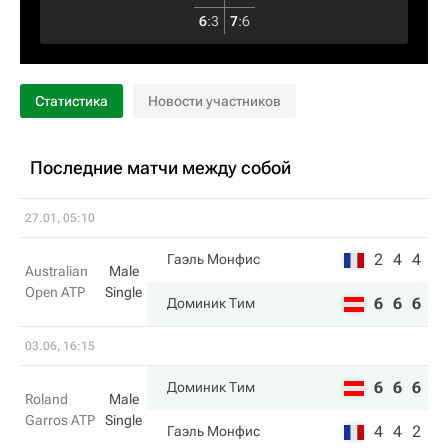
6
:
3
7
:
6
Статистика
Новости участников
Последние матчи между собой
27.01, 05:10
2
4
4
Гаэль Монфис
Australian
Male
Open ATP
Single
6
6
6
Доминик Тим
03.06, 16:15
6
6
6
Доминик Тим
Roland
Male
Garros ATP
Single
4
4
2
Гаэль Монфис