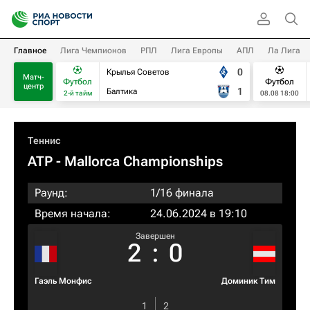
Главное
Лига Чемпионов
РПЛ
Лига Европы
АПЛ
Ла Лига
0
Крылья Советов
Матч-
Футбол
Футбол
центр
1
Балтика
2-й тайм
08.08 18:00
Теннис
ATP
- Mallorca Championships
Раунд:
1/16 финала
Время начала:
24.06.2024 в 19:10
Завершен
2
:
0
Гаэль Монфис
Доминик Тим
1
2