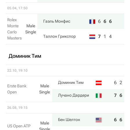
05.04, 17:50
Rolex
6
6
6
Гаэль Монфис
Monte
Male
Carlo
Single
7
1
4
Таллон Грикспор
Masters
Доминик Тим
22.10, 19:10
6
2
Доминик Тим
Erste Bank
Male
Open
Single
7
6
Лучано Дардери
26.08, 19:15
6
6
6
Бен Шелтон
Male
US Open ATP
Single