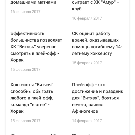
домашними матчами
сыграет с ХК "Амур" –
клуб
16 февраля 2017
16 февраля 2017
Эффективность
СК оценит работу
большинства позволяет
врачей, оказывавших
ХК "Витязь" уверенно
помощь погибшему 14-
смотреть в плей-офф -
летнему хоккеисту
Хорак
15 февраля 2017
15 февраля 2017
Хоккеисты "Витязя"
Плей-офф – это
способны обыграть
достижение и праздник
любого в плей-офф,
для "Витязя", бояться
команда "в огне" -
нечего, заявил
Хорак
Афиногенов
15 февраля 2017
14 февраля 2017