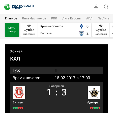
Главное
Лига Чемпионов
РПЛ
Лига Европы
АПЛ
Ла Лига
0
Крылья Советов
Матч-
Футбол
Футбол
центр
2
Балтика
Завершен
Завершен
Хоккей
КХЛ
Тур:
1
Время начала:
18.02.2017 в 17:00
Завершен
1
:
3
Витязь
Адмирал