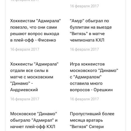
16 февраля 2017
Хоккеистам "Адмирала"
"Амур" обыграл по
повезло, что они сами
буллитам на выезде
решают вопрос выхода
"Витязь" в матче
в плей-офф - Фисенко
чемпионата КХЛ
16 февраля 2017
16 февраля 2017
Хоккеисты "Адмирала"
Игра хоккеистов
отдали все силы в
московского "Динамо"
матче с московским
с "Адмиралом"
"Динамо" -
оставила много
Андриевский
вопросов - Орешкин
16 февраля 2017
16 февраля 2017
Московское "Динамо"
Пропустивший более
обыграло "Адмирал" и
месяца вратарь
начнет плей-офф КХЛ
"Витязя" Сятери