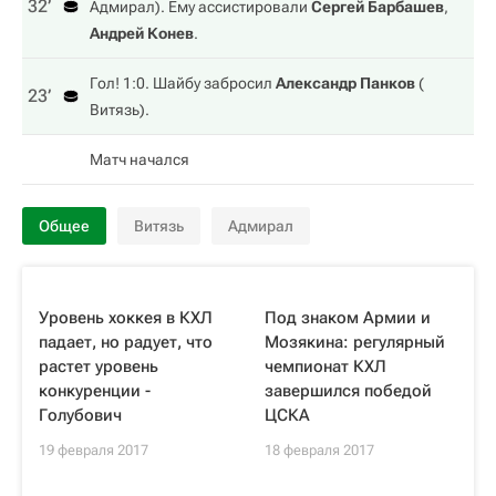
32‎’‎
Адмирал
). Ему ассистировали
Сергей Барбашев
,
Андрей Конев
.
Гол! 1:0. Шайбу забросил
Александр Панков
(
23‎’‎
Витязь
).
Матч начался
Общее
Витязь
Адмирал
Уровень хоккея в КХЛ
Под знаком Армии и
падает, но радует, что
Мозякина: регулярный
растет уровень
чемпионат КХЛ
конкуренции -
завершился победой
Голубович
ЦСКА
19 февраля 2017
18 февраля 2017