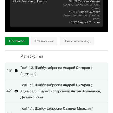
23:49
Александр Панков
32:09
Самвел Мнацян
(
Сергей Барбашев
,
Андрей
Конев
)
42:04
Андрей Сигарев
(
Антон Волченков
,
Джеймс
Райт
)
45:22
Андрей Сигарев
Протокол
Статистика
Новости команд
Матч окончен
Гол! 1:3. Шайбу забросил
Андрей Сигарев
(
45‎’‎
Адмирал
).
Гол! 1:2. Шайбу забросил
Андрей Сигарев
(
42‎’‎
Адмирал
). Ему ассистировали
Антон Волченков
,
Джеймс Райт
.
Гол! 1:1. Шайбу забросил
Самвел Мнацян
(