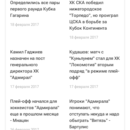
Определились все пары
ХК СКА победил
первого раунда Кубка
нижегородское
Гагарина
"Торпедо", но проиграл
ЦСКА в борьбе за
18 февраля 2017
Кубок Континента
18 февраля 2017
Камил Гаджиев
Кудашов: матч с
назначен на пост
"Куньлунем" стал для ХК
генерального
"Локомотив" вторым
директора ХК
подряд "в режиме плей-
"Адмирал"
офф"
17 февраля 2017
17 февраля 2017
Плей-офф начался для
Игроки "Адмирала"
хоккеистов "Адмирала"
понимают, что
еще в прошлом месяце
отступать некуда и надо
- Мнацян
обыграть "Витязь" -
Бартулис
16 февраля 2017