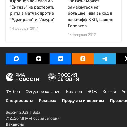
Юрзинов пожелал ХК
"Витязь" может
"Витязь" не растерять
замахнуться на
ритм в матчах против
большее, чем выход в
"Адмирала" и "Амура"
плей-офф КХЛ, заявил
Головков
14 февраля 2017
14 февраля 2017
Футбол
Фигурное катание
Биатлон
ЗОЖ
Хоккей
Ав
Спецпроекты
Реклама
Продукты и сервисы
Пресс-ц
Версия 2023.1 Beta
© 2026 МИА «Россия сегодня»
Вакансии