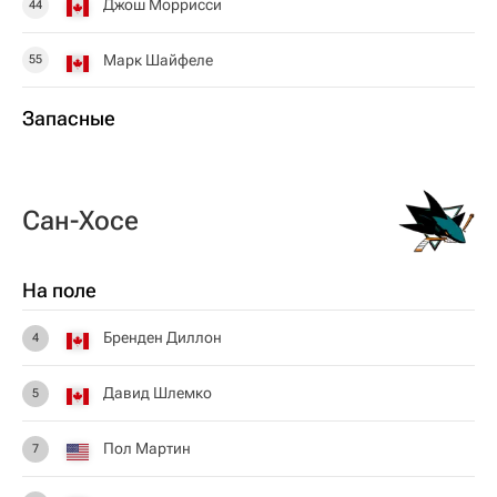
Джош Моррисси
44
Марк Шайфеле
55
Запасные
Сан-Хосе
На поле
Бренден Диллон
4
Давид Шлемко
5
Пол Мартин
7