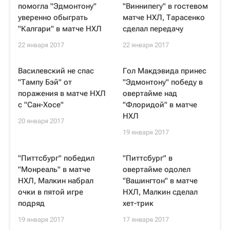
помогла "Эдмонтону"
"Виннипегу" в гостевом
уверенно обыграть
матче НХЛ, Тарасенко
"Калгари" в матче НХЛ
сделал передачу
22 января 2017
22 января 2017
Василевский не спас
Гол Макдэвида принес
"Тампу Бэй" от
"Эдмонтону" победу в
поражения в матче НХЛ
овертайме над
с "Сан-Хосе"
"Флоридой" в матче
НХЛ
20 января 2017
19 января 2017
"Питтсбург" победил
"Питтсбург" в
"Монреаль" в матче
овертайме одолел
НХЛ, Малкин набрал
"Вашингтон" в матче
очки в пятой игре
НХЛ, Малкин сделал
подряд
хет-трик
19 января 2017
17 января 2017