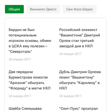
Общее
Виннипег Джетс
Сан-Хосе Шаркс
Бердин не был
Российский хоккеист
потенциальным
"Вашингтона" Дмитрий
игроком основы, обмен
Орлов стал третьей
в ЦСКА ему полезен –
звездой дня в НХЛ
"Северсталь"
24 января 2017
26 января 2017
Две передачи
Дубль Дмитрия Орлова
Бурмистрова помогли
помог "Вашингтону"
"Аризоне" обыграть
обыграть "Каролину" в
"Флориду" в матче НХЛ
НХЛ
24 января 2017
24 января 2017
Шайба Слепышева
"Сент-Луис" проиграл