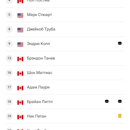
Пол Постма
4
Марк Стюарт
5
Джейкоб Труба
8
Эндрю Копп
9
Брэндон Танев
13
Шон Маттиас
16
Адам Лаури
17
Брайан Литтл
18
Ник Петан
19