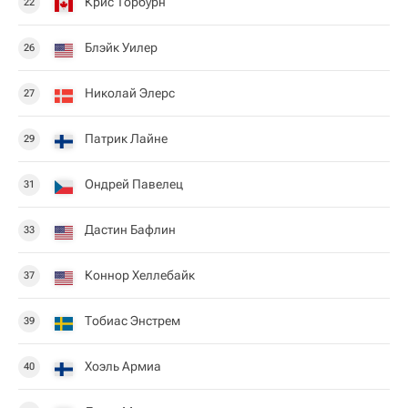
Крис Торбурн
22
Блэйк Уилер
26
Николай Элерс
27
Патрик Лайне
29
Ондрей Павелец
31
Дастин Бафлин
33
Коннор Хеллебайк
37
Тобиас Энстрем
39
Хоэль Армиа
40