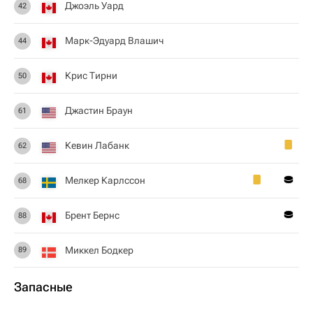
Джоэль Уард
42
Марк-Эдуард Влашич
44
Крис Тирни
50
Джастин Браун
61
Кевин Лабанк
62
Мелкер Карлссон
68
Брент Бернс
88
Миккел Бодкер
89
Запасные