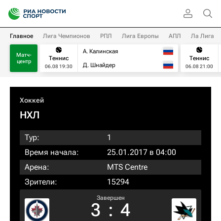
Главное
Лига Чемпионов
РПЛ
Лига Европы
АПЛ
Ла Лига
А. Калинская
Матч-
Теннис
Теннис
центр
Д. Шнайдер
06.08 19:30
06.08 21:00
Хоккей
НХЛ
Тур:
1
Время начала:
25.01.2017 в 04:00
Арена:
MTS Centre
Зрители:
15294
Завершен
3
:
4