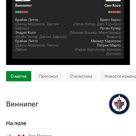
Виннипег
Сан-Хосе
Брайан Литтл
Брент Бернс
(
Джош Моррисси
,
Дастин
(
Логан Кутюр
,
Джо Торнтон
)
Бафлин
)
Логан Кутюр
Эндрю Копп
(
Миккел Бодкер
,
Марк-Эдуард
(
Блэйк Уилер
,
Дастин Бафлин
)
Влашич
)
Брайан Литтл
Мелкер Карлссон
(
Джош Моррисси
,
Патрик
Патрик Марло
Лайне
)
(
Райан Карпентер
,
Бренден
Диллон
)
О матче
Протокол
Статистика
Новости коман
Виннипег
На поле