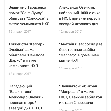
Владимир Тарасенко
Александр Овечкин,
помог "Сент-Луису"
набравший 1000-е очко
обыграть "Сан-Хосе" в
в НХЛ, признан первой
матче чемпионата НХЛ
звездой игрового дня
15 января 2017
12 января 2017
Хоккеисты "Калгари
"Анахайм" забросил две
Флэймз" дома
безответные шайбы
обыграли "Сан-Хосе
"Далласу" в домашнем
Шаркс" в матче
матче НХЛ
чемпионата НХЛ
11 января 2017
12 января 2017
Нападающий
"Вашингтон" обыграл
"Вашингтона"
"Монреаль" в матче
Александр Овечкин
НХЛ, Овечкин забил гол
признан второй
и отдал 2 передачи
звездой дня в НХЛ
10 января 2017