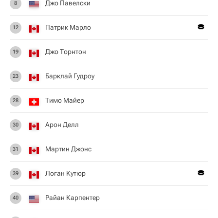
Джо Павелски
8
Патрик Марло
12
Джо Торнтон
19
Барклай Гудроу
23
Тимо Майер
28
Арон Делл
30
Мартин Джонс
31
Логан Кутюр
39
Райан Карпентер
40