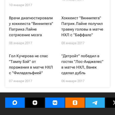
10 января 2017
Врачи диагностировали
Хоккеист "Виннипега"
у хоккеиста "Виннипега"
Патрик Лайне получил
Патрика Лайне
травму головы в матче
сотрясение мозга
НХЛ с "Баффало"
08 января 2017
08 января 2017
Гол Кучерова не спас
"Детройт" победил в
"Тампу Бэй" от
гостях "Лос-Анджелес"
поражения в матче НХЛ
в матче НХЛ, Ванек
с "Филадельфией"
сделал дубль
07 января 2017
06 января 2017