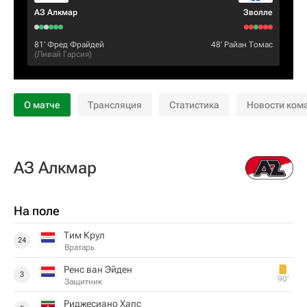
АЗ Алкмар
Зволле
81‎’‎
Фред Фрайдей
48‎’‎
Райан Томас
(
Ливай Гарсия
)
О матче
Трансляция
Статистика
Новости ком
АЗ Алкмар
На поле
Тим Крул
24
Вратарь
Ренс ван Эйден
3
90‎’‎
Защитник
Риджесиано Хапс