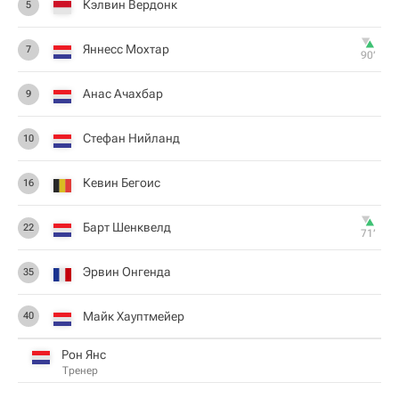
Кэлвин Вердонк
5
Яннесс Мохтар
7
90‎’‎
Анас Ачахбар
9
Стефан Нийланд
10
Кевин Бегоис
16
Барт Шенквелд
22
71‎’‎
Эрвин Онгенда
35
Майк Хауптмейер
40
Рон Янс
Тренер