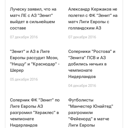
Луческу заявил, что на
Александр Кержаков не
матч ЛЕ с АЗ "Зенит"
полетел с ФК "Зенит" на
выйдет в сильнейшем
матч Лиги Европы с
составе
голландским АЗ
07 декабря 2016
07 декабря 2016
"Зенит" и АЗ в Лиге
Соперники "Ростова" и
Европы рассудит Моэн,
"Зенита" ПСВ и АЗ
"Ниццу" и "Краснодар" -
добились ничьих в
Шерер
чемпионате
Нидерландов
05 декабря 2016
04 декабря 2016
Соперник ФК "Зенит" по
Футболисты
Лиге Европы АЗ
"Манчестер Юнайтед"
разгромил "Хераклес" в
разгромили
чемпионате
"Фейенорд" в матче
Нидерландов
Лиги Европы