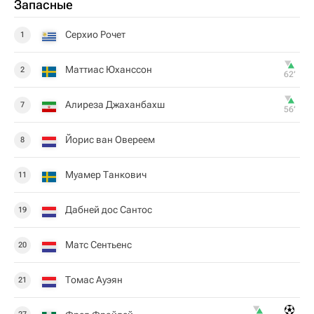
Запасные
Серхио Рочет
1
Маттиас Юханссон
2
62‎’‎
Алиреза Джаханбахш
7
56‎’‎
Йорис ван Овереем
8
Муамер Танкович
11
Дабней дос Сантос
19
Матс Сентьенс
20
Томас Ауэян
21