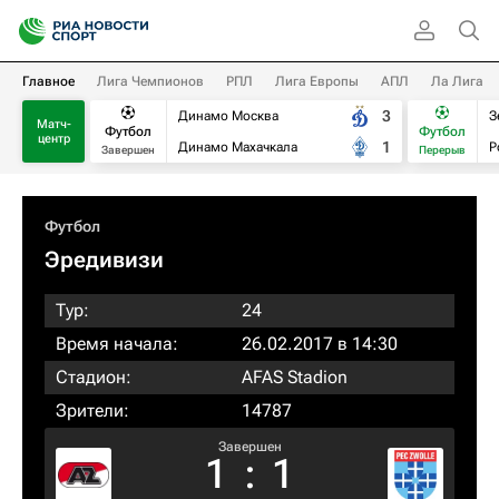
Главное
Лига Чемпионов
РПЛ
Лига Европы
АПЛ
Ла Лига
3
Динамо Москва
З
Матч-
Футбол
Футбол
центр
1
Динамо Махачкала
Р
Завершен
Перерыв
Футбол
Эредивизи
Тур:
24
Время начала:
26.02.2017 в 14:30
Стадион:
AFAS Stadion
Зрители:
14787
Завершен
1
:
1