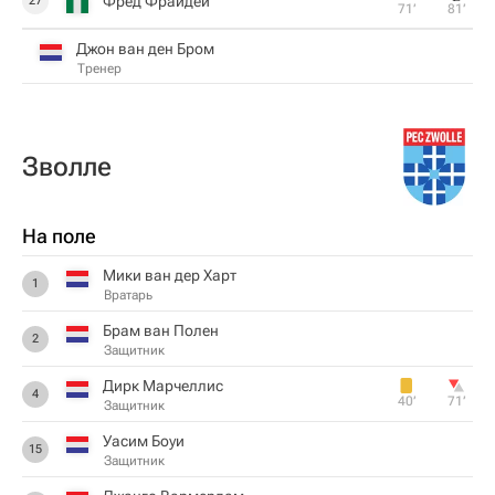
Фред Фрайдей
27
71‎’‎
81‎’‎
Джон ван ден Бром
Тренер
Зволле
На поле
Мики ван дер Харт
1
Вратарь
Брам ван Полен
2
Защитник
Дирк Марчеллис
4
40‎’‎
71‎’‎
Защитник
Уасим Боуи
15
Защитник