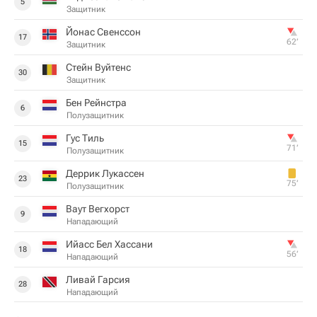
5
Защитник
Йонас Свенссон
17
62‎’‎
Защитник
Стейн Вуйтенс
30
Защитник
Бен Рейнстра
6
Полузащитник
Гус Тиль
15
71‎’‎
Полузащитник
Деррик Лукассен
23
75‎’‎
Полузащитник
Ваут Вегхорст
9
Нападающий
Ийасс Бел Хассани
18
56‎’‎
Нападающий
Ливай Гарсия
28
Нападающий