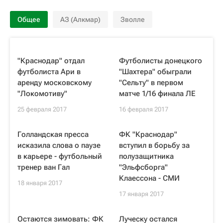
Общее
АЗ (Алкмар)
Зволле
"Краснодар" отдал
Футболисты донецкого
футболиста Ари в
"Шахтера" обыграли
аренду московскому
"Сельту" в первом
"Локомотиву"
матче 1/16 финала ЛЕ
25 февраля 2017
16 февраля 2017
Голландская пресса
ФК "Краснодар"
исказила слова о паузе
вступил в борьбу за
в карьере - футбольный
полузащитника
тренер ван Гал
"Эльфсборга"
Клаессона - СМИ
18 января 2017
17 января 2017
Остаются зимовать: ФК
Луческу остался