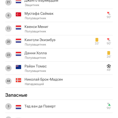
Джанго Вармердам
21
Защитник
Мустафа Саймак
6
90‎’‎
Полузащитник
Квенси Мениг
11
Полузащитник
Кингсли Эхизибуэ
20
33‎’‎
90‎’‎
Полузащитник
Данни Холла
23
26‎’‎
Полузащитник
Райан Томас
30
48‎’‎
Полузащитник
Николай Брок-Мадсен
44
Нападающий
Запасные
Тед ван де Паверт
3
90‎’‎