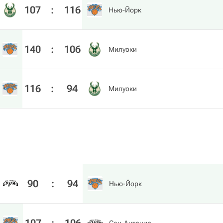
107
:
116
Нью-Йорк
140
:
106
Милуоки
116
:
94
Милуоки
90
:
94
Нью-Йорк