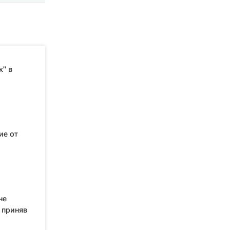
" в
ие от
не
 приняв