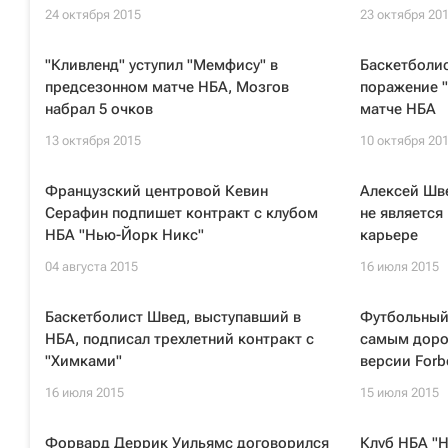
24 октября 2015
23 октября 20
"Кливленд" уступил "Мемфису" в
Баскетболи
предсезонном матче НБА, Мозгов
поражение 
набрал 5 очков
матче НБА
13 октября 2015
10 октября 20
Французский центровой Кевин
Алексей Шв
Серафин подпишет контракт с клубом
не является
НБА "Нью-Йорк Никс"
карьере
04 августа 2015
16 июля 2015
Баскетболист Швед, выступавший в
Футбольный 
НБА, подписал трехлетний контракт с
самым доро
"Химками"
версии Forb
16 июля 2015
15 июля 2015
Форвард Деррик Уильямс договорился
Клуб НБА "Н