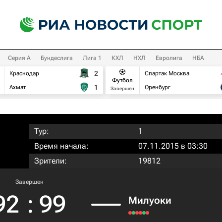
Серия А
Бундеслига
Лига 1
КХЛ
НХЛ
Евролига
НБА
2
Краснодар
Спартак Москва
Футбол
1
Ахмат
Оренбург
Завершен
Тур:
1
Время начала:
07.11.2015 в 03:30
Зрители:
19812
Завершен
92
:
99
Милуоки