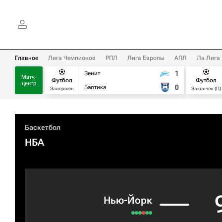
Главное
Лига Чемпионов
РПЛ
Лига Европы
АПЛ
Ла Лига
1
Зенит
Матч-
Футбол
Футбол
центр
0
Балтика
Завершен
Закончен (П)
Баскетбол
НБА
Нью-Йорк