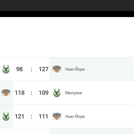
98
:
127
Нью-Йорк
118
:
109
Милуоки
121
:
111
Нью-Йорк