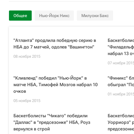
Общее
Нью-Йорк Никс
Милуоки Бакс
"Атланта" продлила победную серию в
Баскетболи
НБА до 7 матчей, одолев "Вашингтон"
"Филадельф
набрал 13 о
08 ноября 2015
07 ноября 201
"Кливленд" победил "Нью-Йорк" в
"Финикс" бл
матче НБА, Тимофей Мозгов набрал 10
обыграл "По
очков
01 ноября 201
05 ноября 2015
Баскетболисты "Чикаго" победили
Баскетболис
"Даллас" в "предсезонке" НБА, Роуз
Уорриорз" р
вернулся в строй
предсезонн