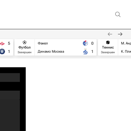
5
0
Факел
М. Ан
Футбол
Теннис
1
1
Динамо Москва
К. Пл
Завершен
Завершен