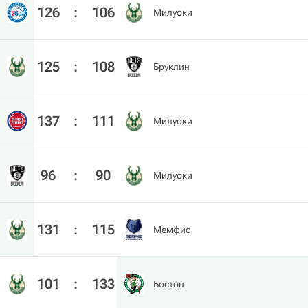
126
:
106
Милуоки
125
:
108
Бруклин
137
:
111
Милуоки
96
:
90
Милуоки
131
:
115
Мемфис
101
:
133
Бостон