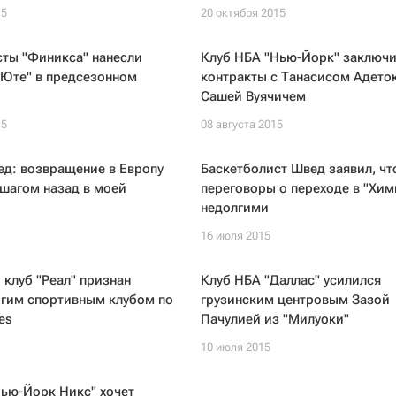
15
20 октября 2015
сты "Финикса" нанесли
Клуб НБА "Нью-Йорк" заключ
"Юте" в предсезонном
контракты с Танасисом Адето
Сашей Вуячичем
15
08 августа 2015
ед: возвращение в Европу
Баскетболист Швед заявил, чт
 шагом назад в моей
переговоры о переходе в "Хим
недолгими
16 июля 2015
клуб "Реал" признан
Клуб НБА "Даллас" усилился
гим спортивным клубом по
грузинским центровым Зазой
es
Пачулией из "Милуоки"
10 июля 2015
ью-Йорк Никс" хочет