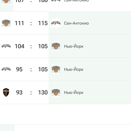
107
:
106
Сан-Антонио
111
:
115
Сан-Антонио
104
:
105
Нью-Йорк
95
:
105
Нью-Йорк
93
:
130
Нью-Йорк