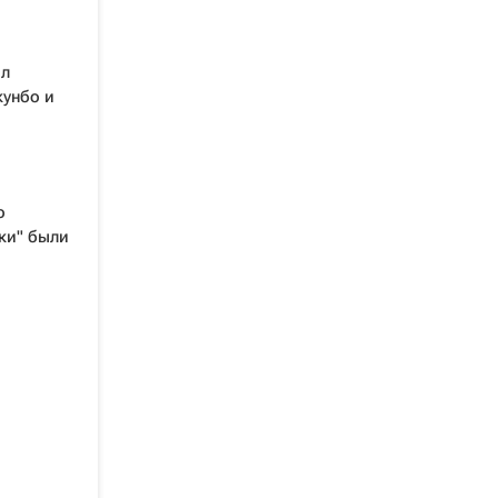
ил
кунбо и
о
ки" были