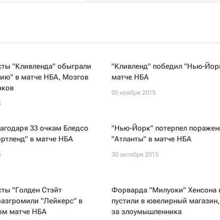
сты "Кливленда" обыграли
"Кливленд" победил "Нью-Йорк
ию" в матче НБА, Мозгов
матче НБА
чков
05 ноября 2015
5
агодаря 33 очкам Бледсо
"Нью-Йорк" потерпел поражен
ртленд" в матче НБА
"Атланты" в матче НБА
5
30 октября 2015
ты "Голден Стэйт
Форварда "Милуоки" Хенсона 
азгромили "Лейкерс" в
пустили в ювелирный магазин,
ом матче НБА
за злоумышленника