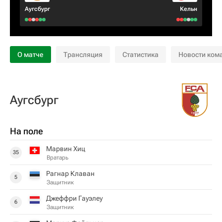
Аугсбург
Кельн
О матче
Трансляция
Статистика
Новости ком
Аугсбург
На поле
Марвин Хиц
35
Вратарь
Рагнар Клаван
5
Защитник
Джеффри Гауэлеу
6
Защитник