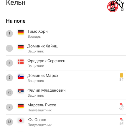
Кельн
На поле
Тимо Хорн
1
Вратарь
Доминик Хайнц
3
Защитник
Фредерик Серенсен
4
Защитник
Доминик Марох
5
84‎’‎
Защитник
Филип Младенович
25
Защитник
Марсель Риссе
7
90‎’‎
Полузащитник
Юя Осако
13
46‎’‎
Полузащитник