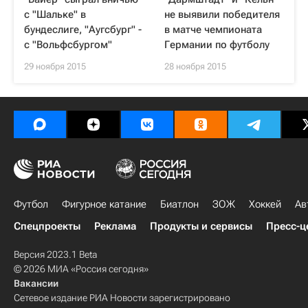
с "Шальке" в
не выявили победителя
бундеслиге, "Аугсбург" -
в матче чемпионата
с "Вольфсбургом"
Германии по футболу
29 ноября 2015
28 ноября 2015
Футбол
Фигурное катание
Биатлон
ЗОЖ
Хоккей
Ав
Спецпроекты
Реклама
Продукты и сервисы
Пресс-ц
Версия 2023.1 Beta
© 2026 МИА «Россия сегодня»
Вакансии
Сетевое издание РИА Новости зарегистрировано