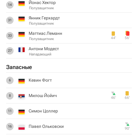
Йонас Хектор
14
Полузащитник
Янник Герхардт
31
Полузащитник
Маттиас Леманн
33
44‎’‎
56‎’‎
Полузащитник
Антони Модест
27
Нападающий
Запасные
Кевин Фогт
6
Милош Йойич
8
46‎’‎
66‎’‎
Симон Цоллер
11
Павел Ольковски
16
90‎’‎