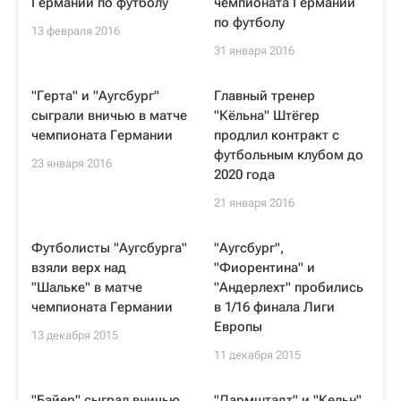
Германии по футболу
чемпионата Германии
по футболу
13 февраля 2016
31 января 2016
"Герта" и "Аугсбург"
Главный тренер
сыграли вничью в матче
"Кёльна" Штёгер
чемпионата Германии
продлил контракт с
футбольным клубом до
23 января 2016
2020 года
21 января 2016
Футболисты "Аугсбурга"
"Аугсбург",
взяли верх над
"Фиорентина" и
"Шальке" в матче
"Андерлехт" пробились
чемпионата Германии
в 1/16 финала Лиги
Европы
13 декабря 2015
11 декабря 2015
"Байер" сыграл вничью
"Дармштадт" и "Кельн"