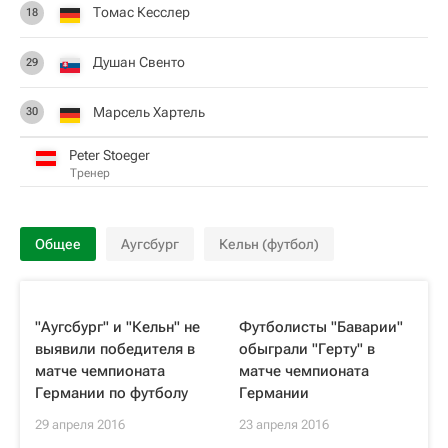
Томас Кесслер
18
Душан Свенто
29
Марсель Хартель
30
Peter Stoeger
Тренер
Общее
Аугсбург
Кельн (футбол)
"Аугсбург" и "Кельн" не
Футболисты "Баварии"
выявили победителя в
обыграли "Герту" в
матче чемпионата
матче чемпионата
Германии по футболу
Германии
29 апреля 2016
23 апреля 2016