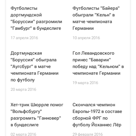
Футболисты
Футболисты "Байера"
дортмундской
обыграли "Кельн" в
"Боруссии" разгромили
матче чемпионата
"Гамбург" в бундеслиге
Германии
17 апреля 2016
10 апреля 2016
Дортмундская
Гол Левандовского
"Боруссия" обыграла
принес "Баварии"
"Аугсбург" в матче
победу над "Кельном" в
чемпионата Германии
чемпионате Германии
по футболу
19 марта 2016
20 марта 2016
Хет-трик Шюррле помог
Скончался чемпион
"Вольфсбургу"
Европы-1972 в составе
разгромить "Ганновер"
сборной ФРГ по
в бундеслиге
футболу Йоханнес Лёр
02 марта 2016
29 февраля 2016