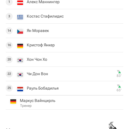
Алекс Маннингер
1
Костас Стафилидис
3
Ян Моравек
14
Кристоф Янкер
16
Хон Чон Хо
20
Чи Дон Вон
22
83‎’‎
Рауль Бобадилья
25
65‎’‎
Маркус Вайнцирль
Тренер