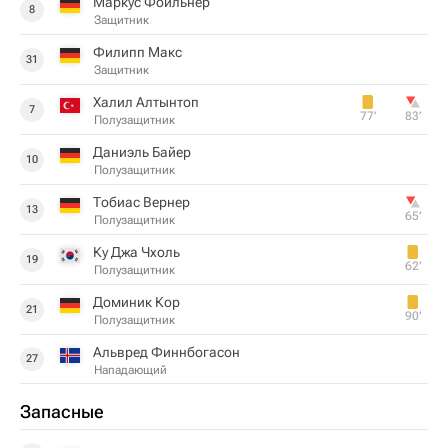
Маркус Фойльнер
8
Защитник
Филипп Макс
31
Защитник
Халил Алтынтоп
7
77‎’‎
83‎’‎
Полузащитник
Даниэль Байер
10
Полузащитник
Тобиас Вернер
13
65‎’‎
Полузащитник
Ку Джа Чхоль
19
62‎’‎
Полузащитник
Доминик Кор
21
90‎’‎
Полузащитник
Альвред Финнбогасон
27
Нападающий
Запасные