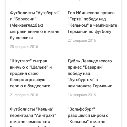
Футболисты "Аугсбурга"
Гол Ибишевича принес
и "Боруссии"
"Герте" победу над
(Менхенгладбах)
"Кельном" в чемпионате
сыграли вничью в матче
Германии по футболу
бундеслиги
27 февраля 2016
28 февраля 2016
"Штутгарт" сыграл
Дубль Левандовского
вничью с "Шальке" и
принес "Баварии"
продлил свою
победу над
беспроигрышную
"Аугсбургом" в
серию в бундеслиге
чемпионате Германии
21 февраля 2016
14 февраля 2016
Футболисты "Кельна"
"Вольфсбург"
переиграли "Айнтрахт"
разошелся миром с
в матче чемпионата
"Кельном" в матче