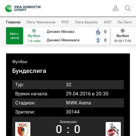
Главное
Лига Чемпионов
РПЛ
Лига Европы
АПЛ
Ла Лига
0
Динамо Москва
Матч-
Футбол
Футбол
центр
0
Динамо Махачкала
1-й тайм
09.08 17:00
Футбол
Бундеслига
Тур:
32
Время начала:
29.04.2016 в 20:30
Стадион:
WWK Arena
Зрители:
30144
Завершен
0
:
0