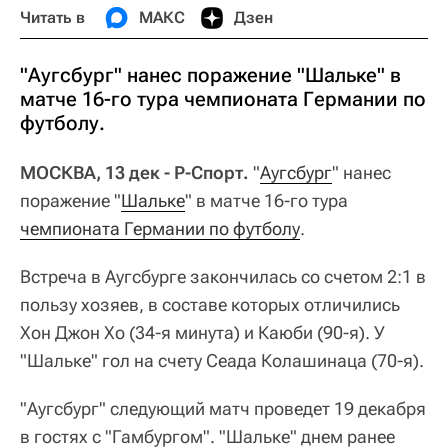
Читать в
МАКС
Дзен
"Аугсбург" нанес поражение "Шальке" в
матче 16-го тура чемпионата Германии по
футболу.
МОСКВА, 13 дек - Р-Спорт.
"
Аугсбург
" нанес
поражение "
Шальке
" в матче 16-го тура
чемпионата Германии по футболу
.
Встреча в Аугсбурге закончилась со счетом 2:1 в
пользу хозяев, в составе которых отличились
Хон Джон Хо (34-я минута) и Каюби (90-я). У
"Шальке" гол на счету Сеада Колашинаца (70-я).
"Аугсбург" следующий матч проведет 19 декабря
в гостях с "Гамбургом". "Шальке" днем ранее