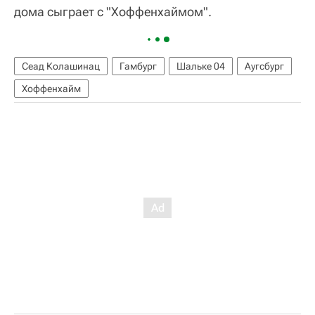
дома сыграет с "Хоффенхаймом".
Сеад Колашинац
Гамбург
Шальке 04
Аугсбург
Хоффенхайм