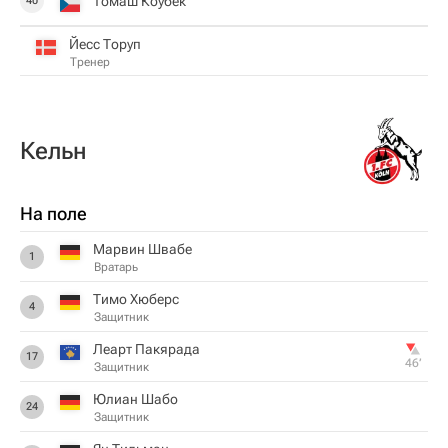
Томаш Коубек
40
Йесс Торуп
Тренер
Кельн
На поле
Марвин Швабе
1
Вратарь
Тимо Хюберс
4
Защитник
Леарт Пакярада
17
46‎’‎
Защитник
Юлиан Шабо
24
Защитник