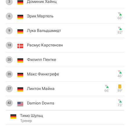
Доминик Хайнц
3
Эрик Мартель
6
66‎’‎
Лука Вальдшмидт
9
82‎’‎
Расмус Карстенсен
18
Филипп Пентке
20
Макс Финкгрефе
35
46‎’‎
Линтон Майна
37
66‎’‎
89‎’‎
Damion Downs
42
73‎’‎
Тимо Шульц
Тренер