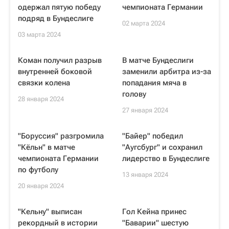
одержал пятую победу
чемпионата Германии
подряд в Бундеслиге
02 марта 2024
03 марта 2024
Коман получил разрыв
В матче Бундеслиги
внутренней боковой
заменили арбитра из-за
связки колена
попадания мяча в
голову
28 января 2024
27 января 2024
"Боруссия" разгромила
"Байер" победил
"Кёльн" в матче
"Аугсбург" и сохранил
чемпионата Германии
лидерство в Бундеслиге
по футболу
13 января 2024
20 января 2024
"Кельну" выписан
Гол Кейна принес
рекордный в истории
"Баварии" шестую