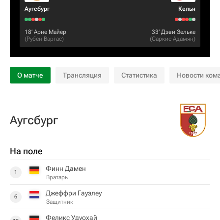
Аугсбург
Кельн
18‎’‎
Арне Майер
33‎’‎
Дэви Зельке
(
Рубен Варгас
)
(
Саркис Адамян
)
О матче
Трансляция
Статистика
Новости ком
Аугсбург
На поле
Финн Дамен
1
Вратарь
Джеффри Гауэлеу
6
Защитник
Феликс Удуохай