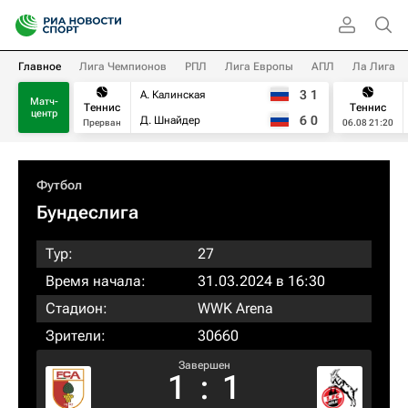
Главное
Лига Чемпионов
РПЛ
Лига Европы
АПЛ
Ла Лига
3
1
А. Калинская
Матч-
Теннис
Теннис
центр
6
0
Д. Шнайдер
Прерван
06.08 21:20
Футбол
Бундеслига
Тур:
27
Время начала:
31.03.2024 в 16:30
Стадион:
WWK Arena
Зрители:
30660
Завершен
1
:
1