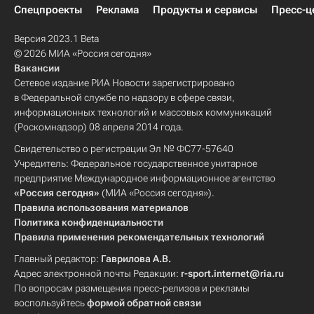
Спецпроекты
Реклама
Продукты и сервисы
Пресс-ц
Версия 2023.1 Beta
© 2026 МИА «Россия сегодня»
Вакансии
Сетевое издание РИА Новости зарегистрировано
в Федеральной службе по надзору в сфере связи,
информационных технологий и массовых коммуникаций
(Роскомнадзор) 08 апреля 2014 года.
Свидетельство о регистрации Эл № ФС77-57640
Учредитель: Федеральное государственное унитарное
предприятие Международное информационное агентство
«Россия сегодня»
(МИА «Россия сегодня»).
Правила использования материалов
Политика конфиденциальности
Правила применения рекомендательных технологий
Главный редактор:
Гаврилова А.В.
Адрес электронной почты Редакции:
r-sport.internet@ria.ru
По вопросам размещения пресс-релизов и рекламы
воспользуйтесь
формой обратной связи