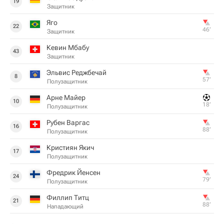
19
Защитник
Яго
22
46‎’‎
Защитник
Кевин Мбабу
43
Защитник
Эльвис Реджбечай
8
57‎’‎
Полузащитник
Арне Майер
10
18‎’‎
Полузащитник
Рубен Варгас
16
88‎’‎
Полузащитник
Кристиян Якич
17
Полузащитник
Фредрик Йенсен
24
79‎’‎
Полузащитник
Филлип Титц
21
88‎’‎
Нападающий