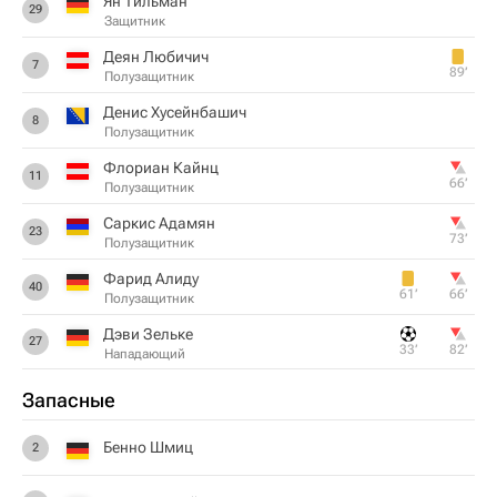
Ян Тильман
29
Защитник
Деян Любичич
7
89‎’‎
Полузащитник
Денис Хусейнбашич
8
Полузащитник
Флориан Кайнц
11
66‎’‎
Полузащитник
Саркис Адамян
23
73‎’‎
Полузащитник
Фарид Алиду
40
61‎’‎
66‎’‎
Полузащитник
Дэви Зельке
27
33‎’‎
82‎’‎
Нападающий
Запасные
Бенно Шмиц
2