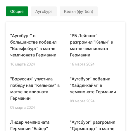
Общее
Аугсбург
Кельн (футбол)
"Аугсбург" в
"РБ Лейпциг"
большинстве победил
разгромил "Кельн" в
"Вольфсбург" в матче
матче чемпионата
чемпионата Германии
Германии
16 марта 2024
16 марта 2024
"Боруссия" упустила
"Аугсбург" победил
победу над "Кельном" в
"Хайденхайм" в
матче чемпионата
чемпионате Германии
Германии
09 марта 2024
09 марта 2024
Лидер чемпионата
"Аугсбург" разгромил
Германии "Байер"
"Дармштадт" в матче