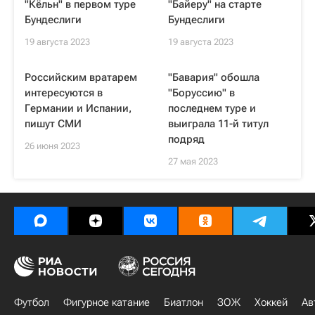
"Кёльн" в первом туре
"Байеру" на старте
Бундеслиги
Бундеслиги
19 августа 2023
19 августа 2023
Российским вратарем
"Бавария" обошла
интересуются в
"Боруссию" в
Германии и Испании,
последнем туре и
пишут СМИ
выиграла 11-й титул
подряд
26 июня 2023
27 мая 2023
Футбол
Фигурное катание
Биатлон
ЗОЖ
Хоккей
Ав