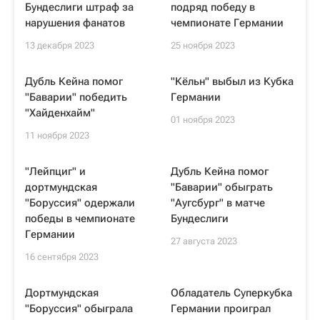
Бундеслиги штраф за
подряд победу в
нарушения фанатов
чемпионате Германии
13 декабря 2023
25 ноября 2023
Дубль Кейна помог
"Кёльн" выбыл из Кубка
"Баварии" победить
Германии
"Хайденхайм"
01 ноября 2023
11 ноября 2023
"Лейпциг" и
Дубль Кейна помог
дортмундская
"Баварии" обыграть
"Боруссия" одержали
"Аугсбург" в матче
победы в чемпионате
Бундеслиги
Германии
27 августа 2023
16 сентября 2023
Дортмундская
Обладатель Суперкубка
"Боруссия" обыграла
Германии проиграл