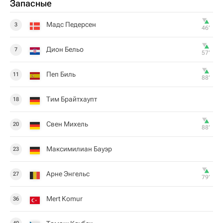
Запасные
Мадс Педерсен
3
46‎’‎
Дион Бельо
7
57‎’‎
Пеп Биль
11
88‎’‎
Тим Брайтхаупт
18
Свен Михель
20
88‎’‎
Максимилиан Бауэр
23
Арне Энгельс
27
79‎’‎
Mert Komur
36