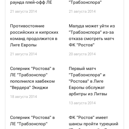
раунда плей-офф ЛЕ
"Трабзонспора"
21 августа 2014
21 августа 2014
Противостояние
Малуда может уйти из
российских и кипрских
"Трабзонспора" из-за
команд продолжится в
отказа смотреть матч
Лиге Европы
ФК "Ростов"
21 августа 2014
20 августа 2014
Соперник "Ростова" в
Первый матч
ЛЕ "Трабзонспор"
"Трабзонспора" и
пополнился хавбеком
"Ростова" в Лиге
"Вердера" Экиджи
Европы обслужат
арбитры из Литвы
18 августа 2014
13 августа 2014
Соперник "Ростова" в
ФК "Ростов" имеет
ЛЕ "Трабзонспор"
шансы пройти турецкий