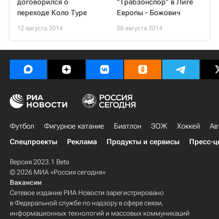
договорился о
"Трабзонспор" в Лиге
переходе Коло Туре
Европы - Божович
12 августа 2014
08 августа 2014
Футбол
Фигурное катание
Биатлон
ЗОЖ
Хоккей
Ав
Спецпроекты
Реклама
Продукты и сервисы
Пресс-ц
Версия 2023.1 Beta
© 2026 МИА «Россия сегодня»
Вакансии
Сетевое издание РИА Новости зарегистрировано
в Федеральной службе по надзору в сфере связи,
информационных технологий и массовых коммуникаций