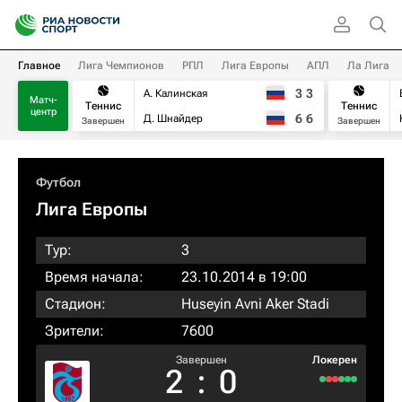
Главное
Лига Чемпионов
РПЛ
Лига Европы
АПЛ
Ла Лига
3
3
А. Калинская
Матч-
Теннис
Теннис
центр
6
6
Д. Шнайдер
Завершен
Завершен
Футбол
Лига Европы
Тур:
3
Время начала:
23.10.2014 в 19:00
Стадион:
Huseyin Avni Aker Stadi
Зрители:
7600
Завершен
Локерен
2
:
0