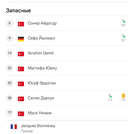
Запасные
Сонер Айдогду
8
88‎’‎
Сефа Йылмаз
9
82‎’‎
Ibrahim Demir
13
Мустафа Юмлу
22
Юсуф Эрдоган
32
Салих Дурсун
38
73‎’‎
76‎’‎
Муса Низам
77
Jacques Bonnevay
Тренер