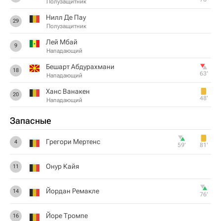
Полузащитник
Нилл Де Пау
29
Полузащитник
Лей Мбай
9
Нападающий
Бешарт Абдурахмани
18
63‎’‎
Нападающий
Ханс Ванакен
20
48‎’‎
Нападающий
Запасные
Грегори Мертенс
4
59‎’‎
81‎’‎
Онур Кайя
11
Йордан Ремакле
14
76‎’‎
Йоре Тромпе
16