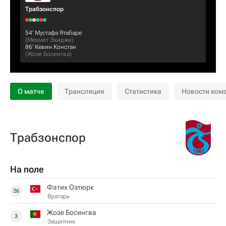
Трабзонспор
54‎’‎
Мустафа Ятабаре
(
Мехмет Экиджи
)
86‎’‎
Кевин Констан
(
Жозе Босингва
)
О матче
Трансляция
Статистика
Новости ком
Трабзонспор
На поле
Фатих Озтюрк
26
Вратарь
Жозе Босингва
3
Защитник