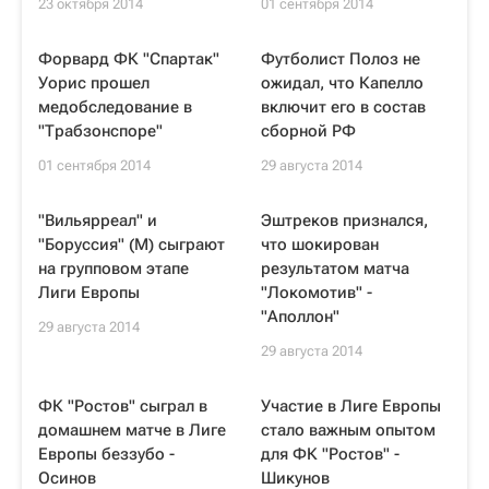
23 октября 2014
01 сентября 2014
Форвард ФК "Спартак"
Футболист Полоз не
Уорис прошел
ожидал, что Капелло
медобследование в
включит его в состав
"Трабзонспоре"
сборной РФ
01 сентября 2014
29 августа 2014
"Вильярреал" и
Эштреков признался,
"Боруссия" (М) сыграют
что шокирован
на групповом этапе
результатом матча
Лиги Европы
"Локомотив" -
"Аполлон"
29 августа 2014
29 августа 2014
ФК "Ростов" сыграл в
Участие в Лиге Европы
домашнем матче в Лиге
стало важным опытом
Европы беззубо -
для ФК "Ростов" -
Осинов
Шикунов