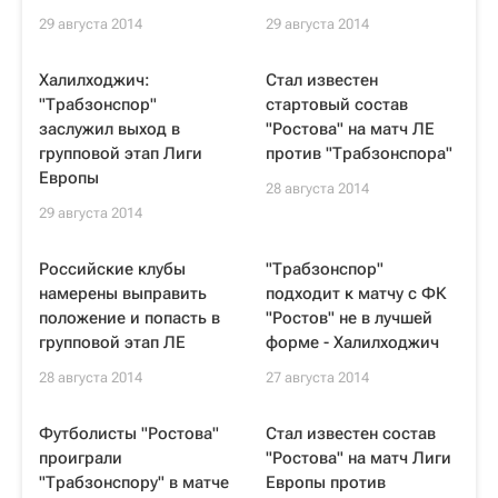
29 августа 2014
29 августа 2014
Халилходжич:
Стал известен
"Трабзонспор"
стартовый состав
заслужил выход в
"Ростова" на матч ЛЕ
групповой этап Лиги
против "Трабзонспора"
Европы
28 августа 2014
29 августа 2014
Российские клубы
"Трабзонспор"
намерены выправить
подходит к матчу с ФК
положение и попасть в
"Ростов" не в лучшей
групповой этап ЛЕ
форме - Халилходжич
28 августа 2014
27 августа 2014
Футболисты "Ростова"
Стал известен состав
проиграли
"Ростова" на матч Лиги
"Трабзонспору" в матче
Европы против