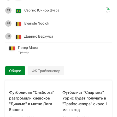
Сергио Юниор Дутра
19
63‎’‎
Evariste Ngolok
28
Давино Верхулст
30
Петер Маес
Тренер
Общее
ФК Трабзонспор
Футболисты "Ольборга"
Футболист "Спартака"
разгромили киевское
Уорис будет получать в
"Динамо" в матче Лиги
"Трабзонспоре" около 1
Европы
млн в год