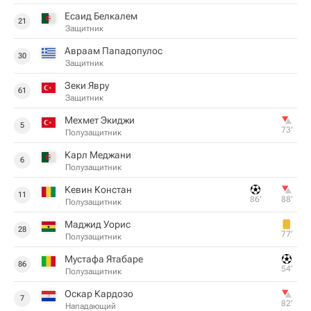
Есаид Белкалем
21
Защитник
Авраам Пападопулос
30
Защитник
Зеки Явру
61
Защитник
Мехмет Экиджи
5
73‎’‎
Полузащитник
Карл Меджани
6
Полузащитник
Кевин Констан
11
86‎’‎
88‎’‎
Полузащитник
Маджид Уорис
28
77‎’‎
Полузащитник
Мустафа Ятабаре
86
54‎’‎
Полузащитник
Оскар Кардозо
7
82‎’‎
Нападающий