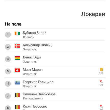
Локерен
На поле
Бубакар Барри
1
Вратарь
Александр Шольц
2
Защитник
Денис Одуа
3
Защитник
Мият Марич
5
03‎’‎
Защитник
Георгиос Галициос
13
59‎’‎
Защитник
Киллиан Овермейре
7
Полузащитник
Коэн Персоонс
8
76‎’‎