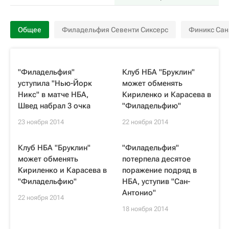
Общее
Филадельфия Севенти Сиксерс
Финикс Сан
"Филадельфия"
Клуб НБА "Бруклин"
уступила "Нью-Йорк
может обменять
Никс" в матче НБА,
Кириленко и Карасева в
Швед набрал 3 очка
"Филадельфию"
23 ноября 2014
22 ноября 2014
Клуб НБА "Бруклин"
"Филадельфия"
может обменять
потерпела десятое
Кириленко и Карасева в
поражение подряд в
"Филадельфию"
НБА, уступив "Сан-
Антонио"
22 ноября 2014
18 ноября 2014