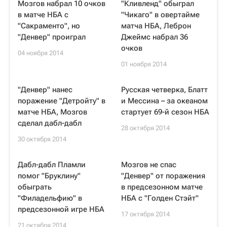
Мозгов набрал 10 очков
"Кливленд" обыграл
в матче НБА с
"Чикаго" в овертайме
"Сакраменто", но
матча НБА, Леброн
"Денвер" проиграл
Джеймс набрал 36
очков
04 ноября 2014
01 ноября 2014
"Денвер" нанес
Русская четверка, Блатт
поражение "Детройту" в
и Мессина – за океаном
матче НБА, Мозгов
стартует 69-й сезон НБА
сделал дабл-дабл
28 октября 2014
30 октября 2014
Дабл-дабл Пламли
Мозгов не спас
помог "Бруклину"
"Денвер" от поражения
обыграть
в предсезонном матче
"Филадельфию" в
НБА с "Голден Стэйт"
предсезонной игре НБА
17 октября 2014
21 октября 2014