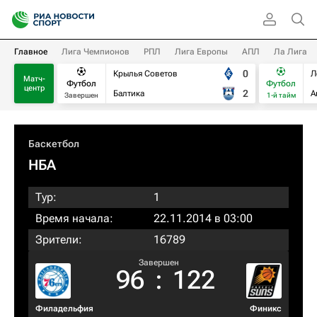
Главное
Лига Чемпионов
РПЛ
Лига Европы
АПЛ
Ла Лига
0
Крылья Советов
Л
Матч-
Футбол
Футбол
центр
2
Балтика
А
Завершен
1-й тайм
Баскетбол
НБА
Тур:
1
Время начала:
22.11.2014 в 03:00
Зрители:
16789
Завершен
96
:
122
Филадельфия
Финикс