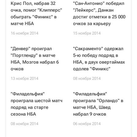
Крис Пол, набрав 32
"Сан-Антонио" победил
очка, помог "Клипперс"
"Лейкерс", Данкан
обыграть "Финикс" в
достиг отметки в 25 000
матче НБА
очков за карьеру
16 ноября 2014
15 ноября 2014
"Денвер" проиграл
"Сакраменто" одержал
"Портленду" в матче
5-ю победу подряд в
НБА, Мозгов набрал 6
НБА, в двух овертаймах
очков
одолев "Финикс"
13 ноября 2014
08 ноября 2014
"Филадельфия"
"Филадельфия"
проиграла шестой матч
проиграла "Орландо" в
подряд на старте
матче НБА, Швед
сезона НБА
набрал 9 очков
08 ноября 2014
06 ноября 2014