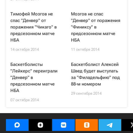
Тимофей Мозгов не
Мозгов не спас
спас "Денвер" от
"Денвер" от поражения
поражения "Чикаго" в
"Финиксу" в
предсезонном матче
предсезонном матче
НБА
НБА
14 октября 2014
11 октября 2014
Баскетболисты
Баскетболист Алексей
"Лейкерс" переиграли
Швед будет выступать
"Денвер" в
за "Филадельфию" под
предсезонном матче
88-м номером
НБА
29 сентября 2014
07 октября 2014