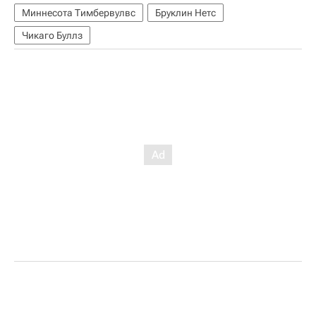
Миннесота Тимбервулвс
Бруклин Нетс
Чикаго Буллз