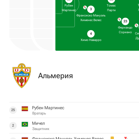
Рубен
Томас
3
Мартинес
Парти
Франсиско Мануэль
Хименес Велес
23
Фернандо
Сориано
4
Се
Ду
Химо Наварро
Альмерия
Рубен Мартинес
25
Вратарь
Мичел
2
Защитник
Франсиско Мануэль Хименес Велес