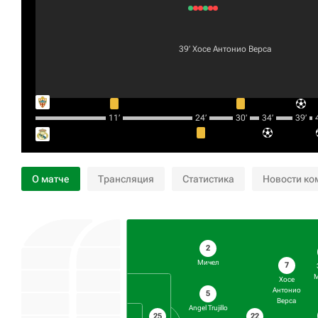
39‎’‎
Хосе Антонио Верса
11‎’‎
24‎’‎
30‎’‎
34‎’‎
39‎’‎
4
О матче
Трансляция
Статистика
Новости ко
2
Мичел
7
М
Хосе
Антонио
5
Верса
Angel Trujillo
25
22