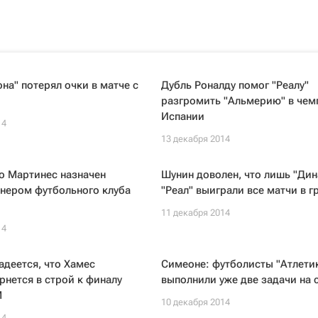
на" потерял очки в матче с
Дубль Роналду помог "Реалу"
разгромить "Альмерию" в чем
Испании
14
13 декабря 2014
о Мартинес назначен
Шунин доволен, что лишь "Дин
нером футбольного клуба
"Реал" выиграли все матчи в г
11 декабря 2014
14
адеется, что Хамес
Симеоне: футболисты "Атлети
рнется в строй к финалу
выполнили уже две задачи на 
М
10 декабря 2014
14