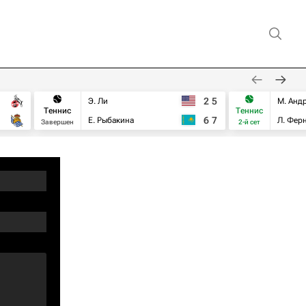
2
5
Э. Ли
М. Анд
Теннис
Теннис
6
7
Е. Рыбакина
Л. Фер
Завершен
2-й сет