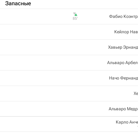
Запасные
Фабио Коэнтр
85‎’‎
Кейлор Нав
Хавьер Эрнан
Альваро Арбел
Начо Фернанд
Х
Альваро Медр
Карло Анч