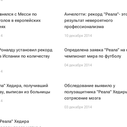
внялся с Месси по
Анчелотти: рекорд "Реала"- эт
голов в европейских
результат невероятного
иях
профессионализма
14
10 декабря 2014
Роналду установил рекорд
Определена заявка "Реала" на
 Испании по количеству
чемпионат мира по футболу
04 декабря 2014
14
ла" Хедира, получивший
Обследование выявило у
ву, выписан из больницы
полузащитника "Реала" Хедир
сотрясение мозга
14
03 декабря 2014
Реала" Хедира