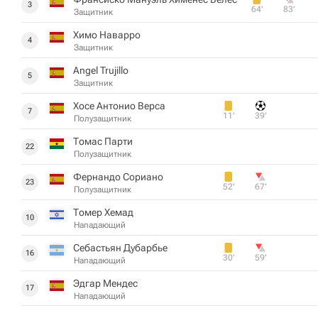
3
64‎’‎
83‎’‎
Защитник
Химо Наварро
4
Защитник
Angel Trujillo
5
Защитник
Хосе Антонио Верса
7
11‎’‎
39‎’‎
Полузащитник
Томас Парти
22
Полузащитник
Фернандо Сориано
23
52‎’‎
67‎’‎
Полузащитник
Томер Хемад
10
Нападающий
Себастьян Дубарбье
16
30‎’‎
59‎’‎
Нападающий
Эдгар Мендес
17
Нападающий