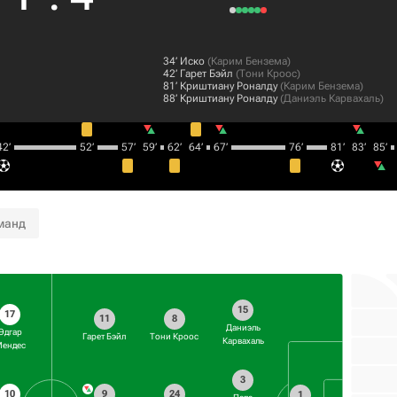
34‎’‎
Иcкo
(
Карим Бензема
)
42‎’‎
Гарет Бэйл
(
Тони Кроос
)
81‎’‎
Криштиану Роналду
(
Карим Бензема
)
88‎’‎
Криштиану Роналду
(
Даниэль Карвахаль
)
2‎’‎
52‎’‎
57‎’‎
59‎’‎
62‎’‎
64‎’‎
67‎’‎
76‎’‎
81‎’‎
83‎’‎
85‎’‎
манд
15
17
11
8
Даниэль
Эдгар
Гарет Бэйл
Тони Кроос
Карвахаль
ендес
3
10
9
24
1