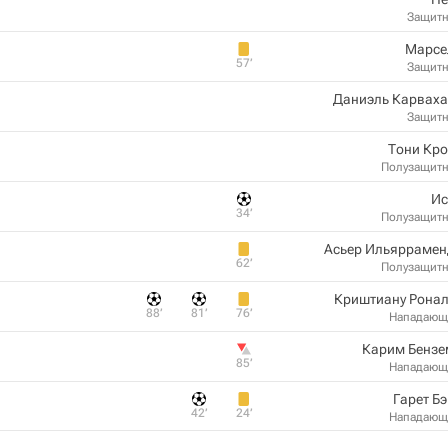
Защит
Марсе
57‎’‎
Защит
Даниэль Карваха
Защит
Тони Кро
Полузащит
Иc
34‎’‎
Полузащит
Асьер Ильяррамен
62‎’‎
Полузащит
Криштиану Ронал
88‎’‎
81‎’‎
76‎’‎
Нападающ
Карим Бензе
85‎’‎
Нападающ
Гарет Б
42‎’‎
24‎’‎
Нападающ