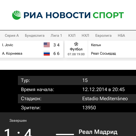
Серия А
Бундеслига
Лига 1
КХЛ
НХЛ
Евролига
НБА
3
4
I. Jovic
Кельн
Футбол
6
6
А. Корнеева
Реал Сосьедад
07.08 19:00
Тур:
15
Время начала:
12.12.2014 в 20:45
Стадион:
Estadio Mediterráneo
Зрители:
13950
Завершен
1
:
4
Реал Мадрид