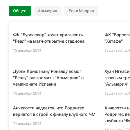
Общее
Альмерия
Реал Мадрид
ФК "Бурсаспор" хочет пригласить
ФК "Барсело
"Реал" на матч-открытие стадиона
"Хетафе"
13 декабря 2014
13 декабря 20
Дубль Криштиану Роналду помог
Хуан Игнаси
"Реалу" разгромить "Альмерию" в
главным тре
чемпионате Испании
"Альмерия"
13 декабря 2014
12 декабря 20
Анчелотти надеется, что Родригес
Анчелотти н
вернется в строй к финалу клубного ЧМ
Родригес ве
клубного Ч
11 декабря 2014
11 декабря 20