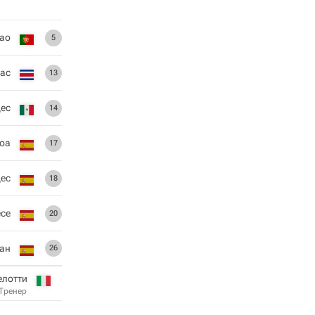
ао
5
ас
13
дес
14
оа
17
ес
18
есе
20
ан
26
елотти
Тренер