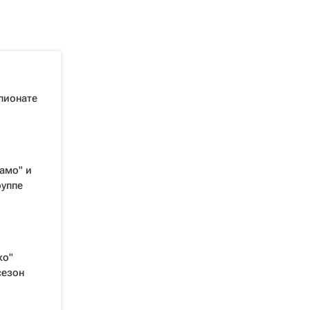
пионате
амо" и
руппе
ко"
сезон