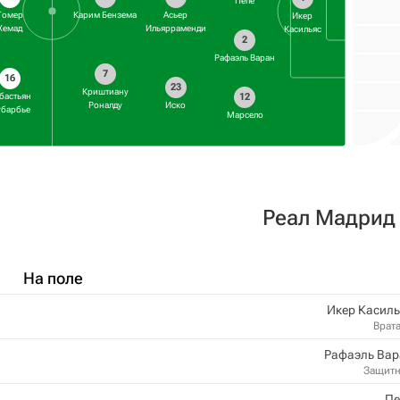
Пепе
Томер
Карим Бензема
Асьер
Икер
Хемад
Ильярраменди
Касильяс
2
Рафаэль Варан
7
16
23
Криштиану
12
бастьян
Роналду
Иcкo
барбье
Марсело
Реал Мадрид
На поле
Икер Касил
Врат
Рафаэль Вар
Защит
Пе