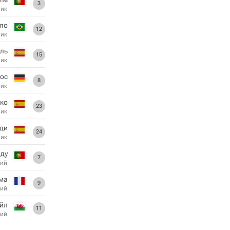
3
ник
ло
12
ник
ль
15
ник
ос
8
ник
кo
23
ник
ди
24
ник
ду
7
ий
ма
9
ий
эйл
11
ий