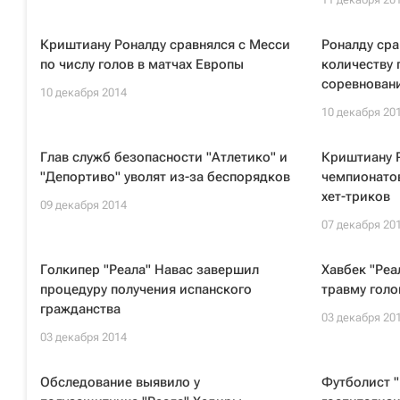
Криштиану Роналду сравнялся с Месси
Роналду сра
по числу голов в матчах Европы
количеству 
соревнован
10 декабря 2014
10 декабря 20
Глав служб безопасности "Атлетико" и
Криштиану 
"Депортиво" уволят из-за беспорядков
чемпионатов
хет-триков
09 декабря 2014
07 декабря 20
Голкипер "Реала" Навас завершил
Хавбек "Реа
процедуру получения испанского
травму голо
гражданства
03 декабря 20
03 декабря 2014
Обследование выявило у
Футболист "