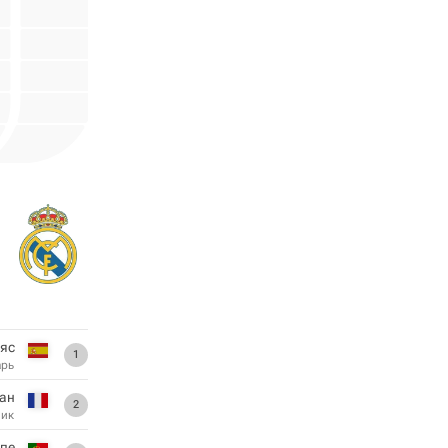
ьяс
1
арь
ан
2
ник
пе