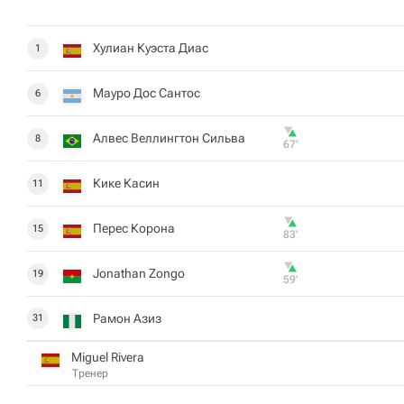
Хулиан Куэста Диас
1
Мауро Дос Сантос
6
Алвес Веллингтон Сильва
8
67‎’‎
Кике Касин
11
Перес Корона
15
83‎’‎
Jonathan Zongo
19
59‎’‎
Рамон Азиз
31
Miguel Rivera
Тренер