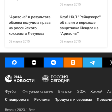
03 марта 2015
"Аризона" в результате
Клуб НХЛ "Рейнджерс"
обмена получила права
объявил о переходе
на российского
защитника Йендла из
хоккеиста Летунова
"Аризоны"
02 марта 2015
02 марта 2015
Футбол
Фигурное катание
Биатлон
ЗОЖ
Хоккей
Ав
Спецпроекты
Реклама
Продукты и сервисы
Пресс-ц
Версия 2023.1 Beta