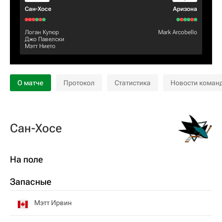
Сан-Хосе
Аризона
Логан Кутюр
Mark Arcobello
Джо Павелски
Мэтт Нието
О матче
Протокол
Статистика
Новости коман
Сан-Хосе
На поле
Запасные
Мэтт Ирвин