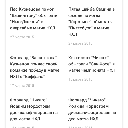
Пас Кузнецова помог
Пятая шайба Семина в
"Вашингтону" обыграть
сезоне помогла
"Нью-Джерси" в
"Каролине" обыграть
овертайме матча НХЛ
"Питтсбург" в матче
НХЛ
27 марта 2015
27 марта 2015
Форвард "Вашингтона"
Хоккеисты "Чикаго"
Кузнецов принес своей
обыграли "Сан-Хосе" в
команде победу в матче
матче чемпионата НХЛ
НХЛ с "Баффало"
15 марта 2015
17 марта 2015
Форвард "Чикаго"
Форвард "Чикаго"
Йоаким Нордстрём
Йоаким Нордстрём
дисквалифицирован на
дисквалифицирован на
два матча НХЛ
два матча НХЛ
14 марта 2015
14 марта 2015