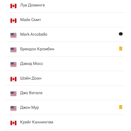
Луи Доминге
Майк Смит
Mark Arcobello
Брендон Кромбин
Дэвид Мосс
Шэйн Доан
Джо Витале
Джон Мур
Крейг Каннингем