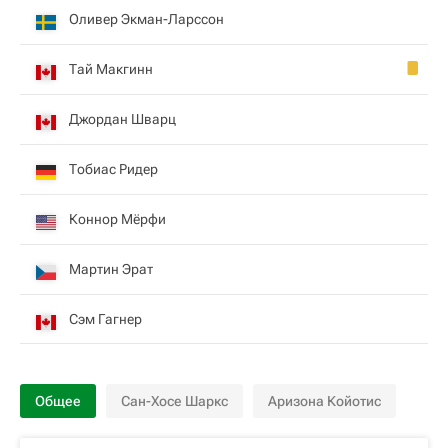
Оливер Экман-Ларссон
Тай Макгинн
Джордан Шварц
Тобиас Ридер
Коннор Мёрфи
Мартин Эрат
Сэм Гагнер
Общее
Сан-Хосе Шаркс
Аризона Койотис