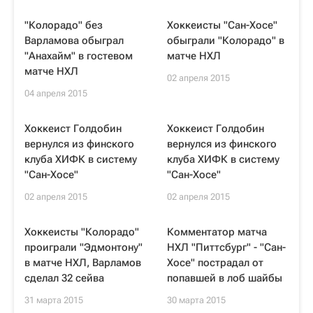
"Колорадо" без
Хоккеисты "Сан-Хосе"
Варламова обыграл
обыграли "Колорадо" в
"Анахайм" в гостевом
матче НХЛ
матче НХЛ
02 апреля 2015
04 апреля 2015
Хоккеист Голдобин
Хоккеист Голдобин
вернулся из финского
вернулся из финского
клуба ХИФК в систему
клуба ХИФК в систему
"Сан-Хосе"
"Сан-Хосе"
02 апреля 2015
02 апреля 2015
Хоккеисты "Колорадо"
Комментатор матча
проиграли "Эдмонтону"
НХЛ "Питтсбург" - "Сан-
в матче НХЛ, Варламов
Хосе" пострадал от
сделал 32 сейва
попавшей в лоб шайбы
31 марта 2015
30 марта 2015