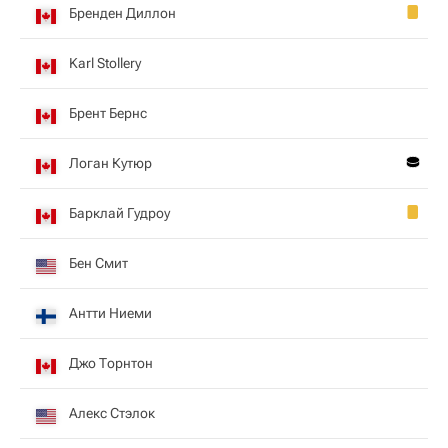
Бренден Диллон
Karl Stollery
Брент Бернс
Логан Кутюр
Барклай Гудроу
Бен Смит
Антти Ниеми
Джо Торнтон
Алекс Стэлок