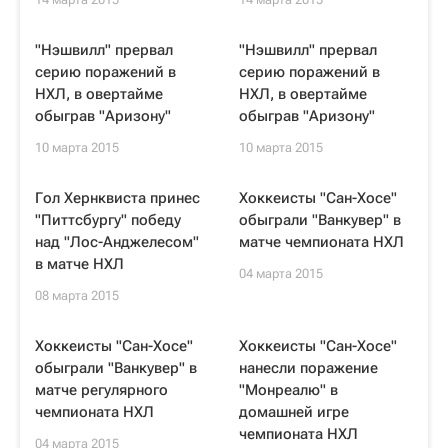
"Нэшвилл" прервал
"Нэшвилл" прервал
серию поражений в
серию поражений в
НХЛ, в овертайме
НХЛ, в овертайме
обыграв "Аризону"
обыграв "Аризону"
10 марта 2015
10 марта 2015
Гол Хернквиста принес
Хоккеисты "Сан-Хосе"
"Питтсбургу" победу
обыграли "Ванкувер" в
над "Лос-Анджелесом"
матче чемпионата НХЛ
в матче НХЛ
04 марта 2015
08 марта 2015
Хоккеисты "Сан-Хосе"
Хоккеисты "Сан-Хосе"
обыграли "Ванкувер" в
нанесли поражение
матче регулярного
"Монреалю" в
чемпионата НХЛ
домашней игре
чемпионата НХЛ
04 марта 2015