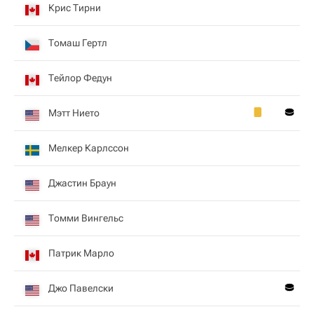
Крис Тирни
Томаш Гертл
Тейлор Федун
Мэтт Нието
Мелкер Карлссон
Джастин Браун
Томми Вингельс
Патрик Марло
Джо Павелски