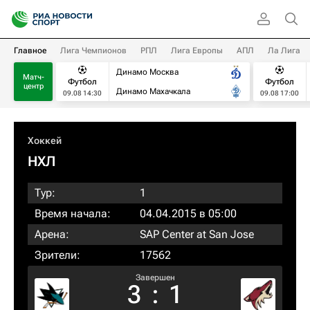
Главное
Лига Чемпионов
РПЛ
Лига Европы
АПЛ
Ла Лига
Динамо Москва
Матч-
Футбол
Футбол
центр
Динамо Махачкала
09.08 14:30
09.08 17:00
Хоккей
НХЛ
Тур:
1
Время начала:
04.04.2015 в 05:00
Арена:
SAP Center at San Jose
Зрители:
17562
Завершен
3
:
1