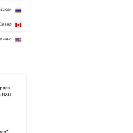
овский
Савар
линьо
грала
а НХЛ
вер"