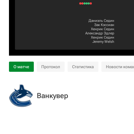
Даниэль Седин
Зак Кэссиан
Хенрик Седин
Александр Эдлер
Хенрик Седин
Jeremy Welsh
О матче
Протокол
Статистика
Новости кома
Ванкувер