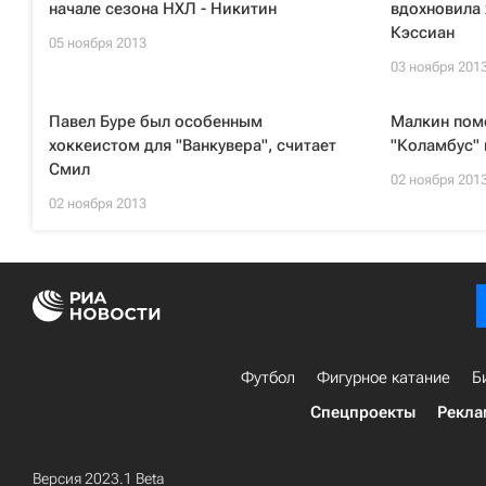
начале сезона НХЛ - Никитин
вдохновила 
Кэссиан
05 ноября 2013
03 ноября 201
Павел Буре был особенным
Малкин помо
хоккеистом для "Ванкувера", считает
"Коламбус" 
Смил
02 ноября 201
02 ноября 2013
Футбол
Фигурное катание
Б
Спецпроекты
Рекла
Версия 2023.1 Beta