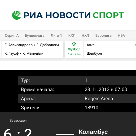
Серия А
Бундеслига
Лига 1
КХЛ
НХЛ
Евролига
НБА
Е. Александрова
Г. Дабровски
Аякс
Футбол
К. Гауфф
К. Макнейли
Шелбурн
1-й тайм
Тур:
1
Время начала:
23.11.2013 в 07:00
Арена:
Rogers Arena
Зрители:
18910
Завершен
6
:
2
Коламбус