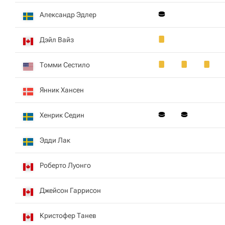
Александр Эдлер
Дэйл Вайз
Томми Сестило
Янник Хансен
Хенрик Седин
Эдди Лак
Роберто Луонго
Джейсон Гаррисон
Кристофер Танев