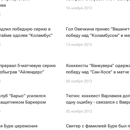
ова
16 ноября 2013
3
одлил победную серию в
Гол Овечкина принес "Вашингт
тайме одолев "Коламбус"
победу над "Коламбусом" в м
3
13 ноября 2013
прервал 5-матчевую серию
Хоккеисты "Ванкувера" одерж
обыграв "Айлендерс"
победу над "Сан-Хосе" в матч
3
08 ноября 2013
луб "Барыс" усилился
Тютин: хоккеист Варламов до
защитником Баркером
одну ошибку - связался с Вав
3
05 ноября 2013
я Буре церемония
Свитер с фамилией Буре был 