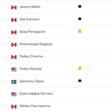
Jeremy Welsh
Зак Кэссиан
Брэд Ричардсон
Александре Барроус
Райан Стэнтон
Райан Кеслер
Даниэль Седин
Кристоффер Хиггинс
Майкл Санторелли