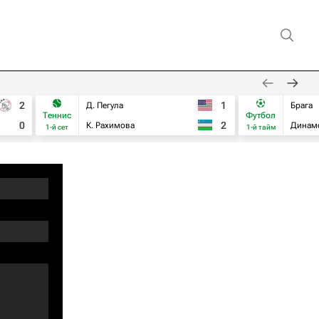
2
1
Д. Пегула
Брага
Теннис
Футбол
0
2
К. Рахимова
Динам
1-й сет
1-й тайм