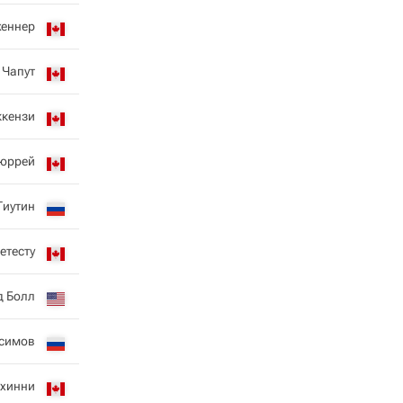
женнер
 Чапут
ккензи
юррей
Тиутин
етесту
д Болл
исимов
лхинни