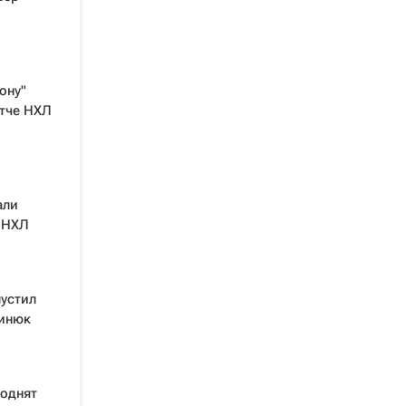
ону"
атче НХЛ
али
е НХЛ
пустил
ринюк
поднят