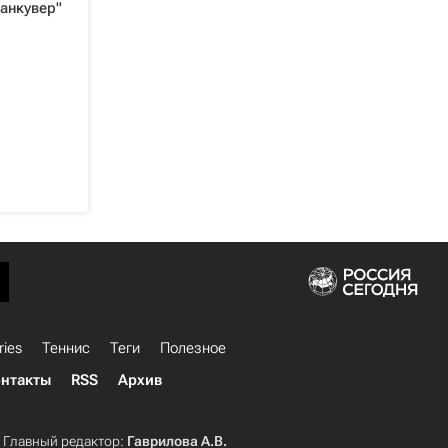
анкувер"
ries
Теннис
Теги
Полезное
нтакты
RSS
Архив
Главный редактор:
Гаврилова А.В.