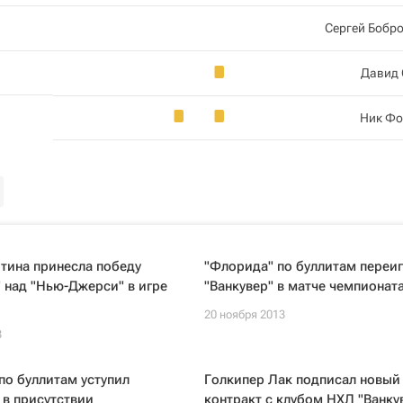
Сергей Бобр
Давид 
Ник Фо
тина принесла победу
"Флорида" по буллитам переи
 над "Нью-Джерси" в игре
"Ванкувер" в матче чемпионат
20 ноября 2013
3
по буллитам уступил
Голкипер Лак подписал новый
в присутствии
контракт с клубом НХЛ "Ванку