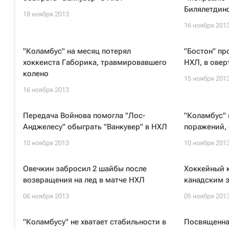
Билялетдин
18 ноября 2013
16 ноября 201
"Коламбус" на месяц потерял
"Бостон" пр
хоккеиста Габорика, травмировавшего
НХЛ, в овер
колено
15 ноября 201
16 ноября 2013
Передача Войнова помогла "Лос-
"Коламбус" 
Анджелесу" обыграть "Ванкувер" в НХЛ
поражений, 
10 ноября 2013
10 ноября 201
Овечкин забросил 2 шайбы после
Хоккейный к
возвращения на лед в матче НХЛ
канадским 
06 ноября 2013
05 ноября 201
"Коламбусу" не хватает стабильности в
Посвященна