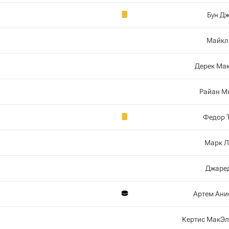
Бун Д
Майкл
Дерек Ма
Райан М
Федор 
Марк Л
Джаре
Артем Ан
Кертис МакЭ