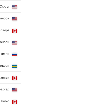
 Скилл
кинсон
елверт
онсон
икитин
риксон
хансен
бергер
к Комо