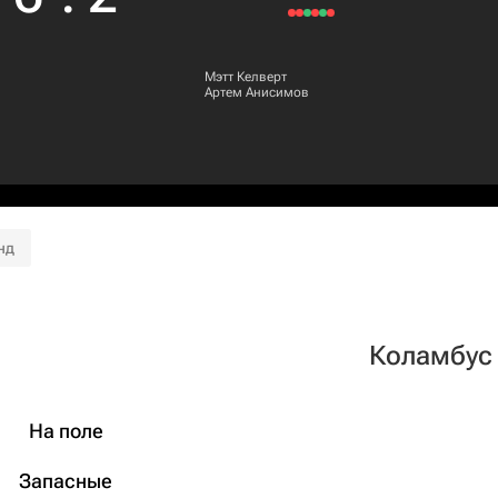
Мэтт Келверт
Артем Анисимов
нд
Коламбус
На поле
Запасные