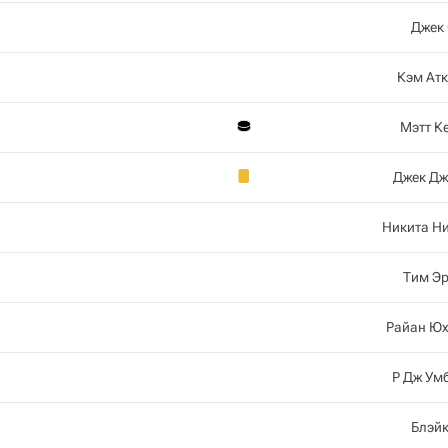
Джек
Кэм Ат
Мэтт К
Джек Дж
Никита Н
Тим Э
Райан Ю
Р Дж Ум
Блэй