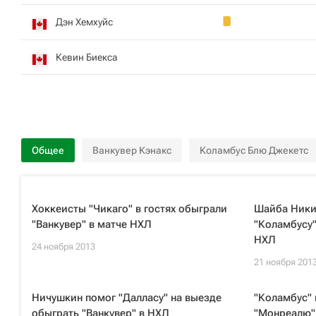
Дэн Хемхуйс
Кевин Биекса
Общее
Ванкувер Кэнакс
Коламбус Блю Джекетс
Хоккеисты "Чикаго" в гостях обыграли
Шайба Ники
"Ванкувер" в матче НХЛ
"Коламбусу"
НХЛ
24 ноября 2013
21 ноября 201
Ничушкин помог "Далласу" на выезде
"Коламбус" 
обыграть "Ванкувер" в НХЛ
"Монреалю" 