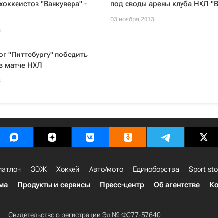
хоккеистов "Ванкувера" -
под своды арены клуба НХЛ "В
03 ноября 2013
3
г "Питтсбургу" победить
в матче НХЛ
3
иатлон
ЗОЖ
Хоккей
Авто/мото
Единоборства
Sport sto
ма
Продукты и сервисы
Пресс-центр
Об агентстве
Ко
Свидетельство о регистрации Эл № ФС77-57640