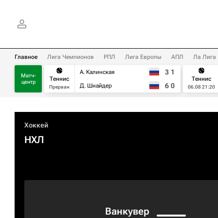
Главное
Лига Чемпионов
РПЛ
Лига Европы
АПЛ
Ла Лига
3
1
А. Калинская
Матч-
Теннис
Теннис
центр
6
0
Д. Шнайдер
Прерван
06.08 21:20
Хоккей
НХЛ
Ванкувер