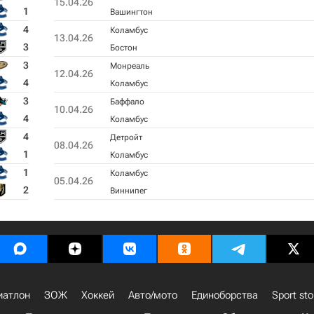
15.04.26
1
Вашингтон
4
Коламбус
13.04.26
3
Бостон
3
Монреаль
12.04.26
4
Коламбус
3
Баффало
10.04.26
4
Коламбус
4
Детройт
08.04.26
1
Коламбус
1
Коламбус
05.04.26
2
Виннипег
иатлон
ЗОЖ
Хоккей
Авто/мото
Единоборства
Sport sto