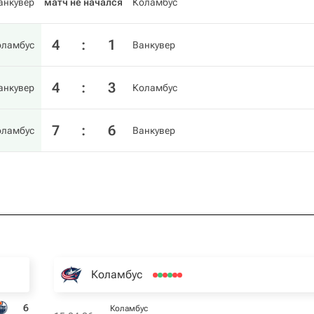
анкувер
матч не начался
Коламбус
4
:
1
оламбус
Ванкувер
4
:
3
анкувер
Коламбус
7
:
6
оламбус
Ванкувер
Коламбус
6
Коламбус