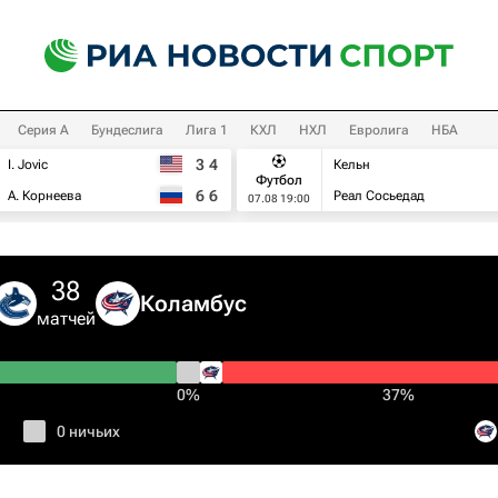
Серия А
Бундеслига
Лига 1
КХЛ
НХЛ
Евролига
НБА
3
4
I. Jovic
Кельн
Футбол
6
6
А. Корнеева
Реал Сосьедад
07.08 19:00
38
Коламбус
матчей
0%
37%
0 ничьих