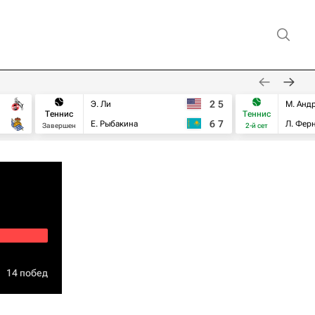
2
5
Э. Ли
М. Анд
Теннис
Теннис
6
7
Е. Рыбакина
Л. Фер
Завершен
2-й сет
14 побед