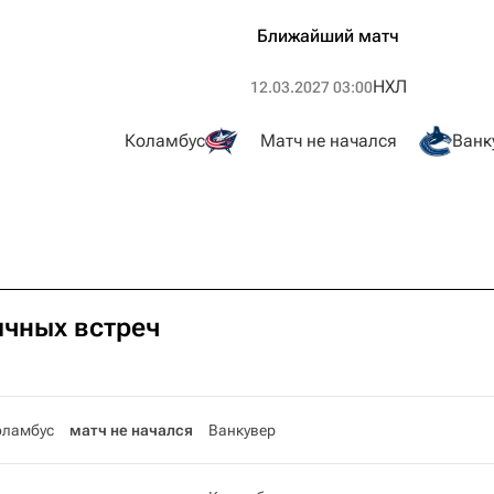
Ближайший матч
НХЛ
12.03.2027 03:00
Коламбус
Матч не начался
Ванк
ичных встреч
оламбус
матч не начался
Ванкувер