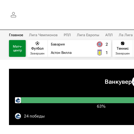
Главное
Лига Чемпионов
РПЛ
Лига Европы
АПЛ
Ла Лига
2
Бавария
Матч-
Футбол
Теннис
центр
1
Астон Вилла
Завершен
Завершен
Ванкувер
63%
24 победы