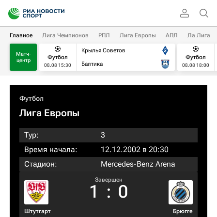
Главное
Лига Чемпионов
РПЛ
Лига Европы
АПЛ
Ла Лига
Крылья Советов
Матч-
Футбол
Футбол
центр
Балтика
08.08 15:30
08.08 18:00
Футбол
Лига Европы
Тур:
3
Время начала:
12.12.2002 в 20:30
Стадион:
Mercedes-Benz Arena
Завершен
1
:
0
Штутгарт
Брюгге