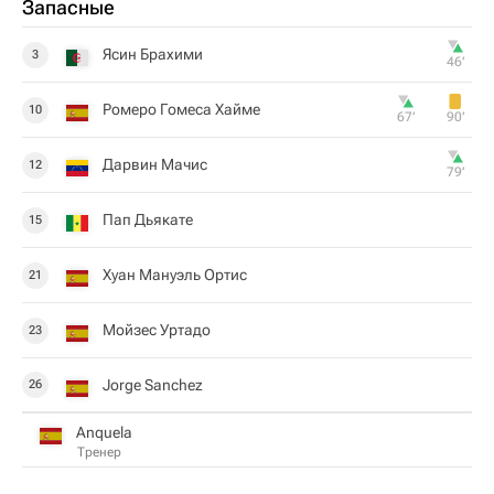
Запасные
Ясин Брахими
3
46‎’‎
Ромеро Гомеса Хайме
10
67‎’‎
90‎’‎
Дарвин Мачис
12
79‎’‎
Пап Дьякате
15
Хуан Мануэль Ортис
21
Мойзес Уртадо
23
Jorge Sanchez
26
Anquela
Тренер