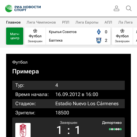
Главное
Лига Чемпионов
РПЛ
Лига Европы
АПЛ
Ла Лига
0
Крылья Советов
Матч-
Футбол
Футбол
центр
2
Балтика
Завершен
Завершен
Футбол
Примера
Тур:
4
Время начала:
16.09.2012 в 16:00
Стадион:
Estadio Nuevo Los Cármenes
Зрители:
18500
Завершен
Депортиво
1
:
1