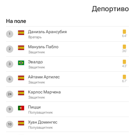
Депортиво
На поле
Даниэль Арансубия
1
64‎’‎
Вратарь
Мануэль Пабло
2
36‎’‎
Защитник
Эвалдо
3
43‎’‎
Защитник
Айтами Артилес
6
67‎’‎
Защитник
Карлос Марчена
24
Защитник
Пицци
9
Полузащитник
Хуан Домингес
10
Полузащитник