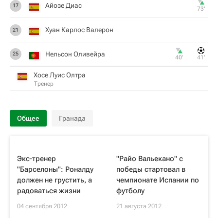
Айозе Диас
17
73‎’‎
Хуан Карлос Валерон
21
Нельсон Оливейра
25
40‎’‎
41‎’‎
Хосе Луис Олтра
Тренер
Общее
Гранада
Экс-тренер
"Райо Вальекано" с
"Барселоны": Роналду
победы стартовал в
должен не грустить, а
чемпионате Испании по
радоваться жизни
футболу
04 сентября 2012
21 августа 2012