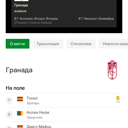
Гранада
81‎’‎
Антонио Флоро Флорес
41‎’‎
Нельсон Оливейра
(
Ромеро Гомеса Хайме
)
О матче
Трансляция
Статистика
Новости ком
Гранада
На поле
Тоньо
1
74‎’‎
Вратарь
Аллан Ньом
2
Защитник
Диего Майнц