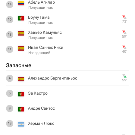
Абель Агилар
14
Полузащитник
Бруну Гама
16
73‎’‎
Полузащитник
Хавьер Камуньяс
18
59‎’‎
Полузащитник
Иван Санчес Рики
11
40‎’‎
Нападающий
Запасные
Алехандро Бергантиньос
4
59‎’‎
Зе Кастро
5
Андре Сантос
8
Херман Люкс
13