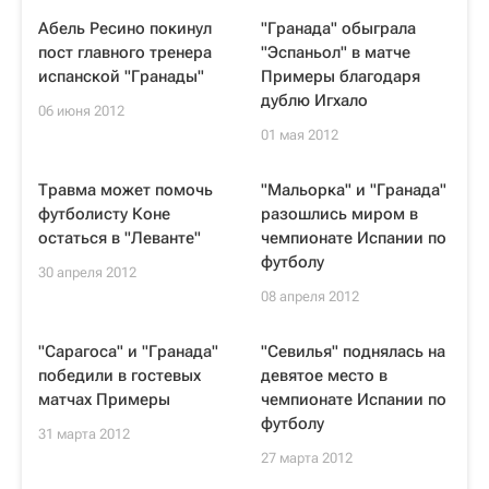
Абель Ресино покинул
"Гранада" обыграла
пост главного тренера
"Эспаньол" в матче
испанской "Гранады"
Примеры благодаря
дублю Игхало
06 июня 2012
01 мая 2012
Травма может помочь
"Мальорка" и "Гранада"
футболисту Коне
разошлись миром в
остаться в "Леванте"
чемпионате Испании по
футболу
30 апреля 2012
08 апреля 2012
"Сарагоса" и "Гранада"
"Севилья" поднялась на
победили в гостевых
девятое место в
матчах Примеры
чемпионате Испании по
футболу
31 марта 2012
27 марта 2012