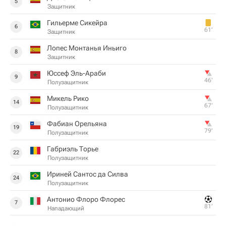
5
Защитник
Гильерме Сикейра
6
61‎’‎
Защитник
Лопес Монтанья Иньиго
8
Защитник
Юссеф Эль-Араби
9
46‎’‎
Полузащитник
Микель Рико
14
67‎’‎
Полузащитник
Фабиан Орельяна
19
79‎’‎
Полузащитник
Габриэль Торье
22
Полузащитник
Ириней Сантос да Силва
24
Полузащитник
Антонио Флоро Флорес
7
81‎’‎
Нападающий