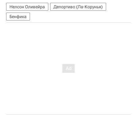
Нелсон Оливейра
Депортиво (Ла-Корунья)
Бенфика