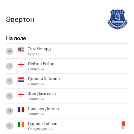
Эвертон
На поле
Тим Ховард
24
Вратарь
Лейтон Бейнс
3
Защитник
Джонни Хейтинга
5
Защитник
Фил Джагелка
6
Защитник
Сильвен Дистен
15
Защитник
Даррон Гибсон
4
90‎’‎
Полузащитник