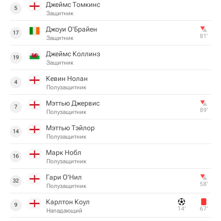
Джеймс Томкинс
5
Защитник
Джоуи О'Брайен
17
81‎’‎
Защитник
Джеймс Коллинз
19
Защитник
Кевин Нолан
4
Полузащитник
Мэттью Джервис
7
89‎’‎
Полузащитник
Мэттью Тэйлор
14
Полузащитник
Марк Нобл
16
Полузащитник
Гари О'Нил
32
58‎’‎
Полузащитник
Карлтон Коул
9
14‎’‎
67‎’‎
Нападающий