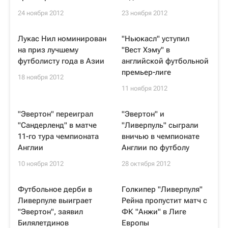
24 ноября 2012
23 ноября 2012
Лукас Нил номинирован
"Ньюкасл" уступил
на приз лучшему
"Вест Хэму" в
футболисту года в Азии
английской футбольной
премьер-лиге
18 ноября 2012
11 ноября 2012
"Эвертон" переиграл
"Эвертон" и
"Сандерленд" в матче
"Ливерпуль" сыграли
11-го тура чемпионата
вничью в чемпионате
Англии
Англии по футболу
10 ноября 2012
28 октября 2012
Футбольное дерби в
Голкипер "Ливерпуля"
Ливерпуле выиграет
Рейна пропустит матч с
"Эвертон", заявил
ФК "Анжи" в Лиге
Билялетдинов
Европы