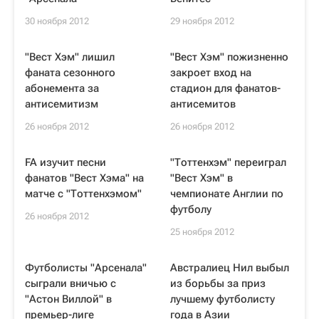
30 ноября 2012
29 ноября 2012
"Вест Хэм" лишил
"Вест Хэм" пожизненно
фаната сезонного
закроет вход на
абонемента за
стадион для фанатов-
антисемитизм
антисемитов
26 ноября 2012
26 ноября 2012
FA изучит песни
"Тоттенхэм" переиграл
фанатов "Вест Хэма" на
"Вест Хэм" в
матче с "Тоттенхэмом"
чемпионате Англии по
футболу
26 ноября 2012
25 ноября 2012
Футболисты "Арсенала"
Австралиец Нил выбыл
сыграли вничью с
из борьбы за приз
"Астон Виллой" в
лучшему футболисту
премьер-лиге
года в Азии