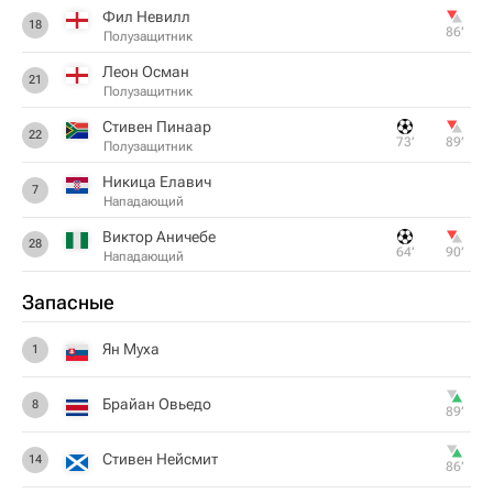
Фил Невилл
18
86‎’‎
Полузащитник
Леон Осман
21
Полузащитник
Стивен Пинаар
22
73‎’‎
89‎’‎
Полузащитник
Никица Елавич
7
Нападающий
Виктор Аничебе
28
64‎’‎
90‎’‎
Нападающий
Запасные
Ян Муха
1
Брайан Овьедо
8
89‎’‎
Стивен Нейсмит
14
86‎’‎