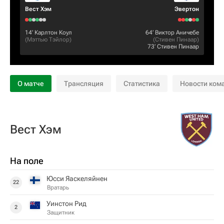
Вест Хэм
Эвертон
14‎’‎
Карлтон Коул
64‎’‎
Виктор Аничебе
(
Мэттью Тэйлор
)
(
Стивен Пинаар
)
73‎’‎
Стивен Пинаар
О матче
Трансляция
Статистика
Новости ком
Вест Хэм
На поле
Юсси Яаскеляйнен
22
Вратарь
Уинстон Рид
2
Защитник