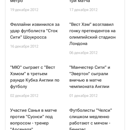
метро
три матча
19 декабря 2012
17 декабря 2012
Феллайни извинился за
"Вест Хэм" возглавил
удар футболиста "Сток
гонку претендентов на
Сити" Шоукросса
олимпийский стадион
Лондона
16 декабря 2012
06 декабря 2012
"МЮ" сыграет с "Вест
"Манчестер Сити" и
Хэмом" в третьем
"Эвертон" сыграли
раунде Кубка Англии по
вничью в матче
футболу
чемпионата Англии
02 декабря 2012
01 декабря 2012
Участие Санья в матче
Футболисты "Челси"
против "Суонси" под
слишком медленно
вопросом - тренер
работают с мячом -
"Арсенала"
Бенитес