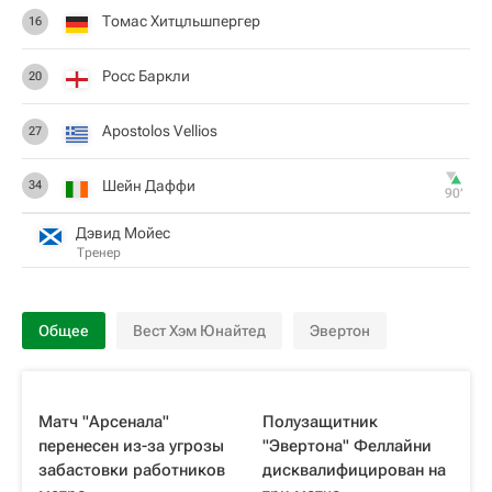
Томас Хитцльшпергер
16
Росс Баркли
20
Apostolos Vellios
27
Шейн Даффи
34
90‎’‎
Дэвид Мойес
Тренер
Общее
Вест Хэм Юнайтед
Эвертон
Матч "Арсенала"
Полузащитник
перенесен из-за угрозы
"Эвертона" Феллайни
забастовки работников
дисквалифицирован на