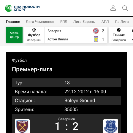
Главное
Лига Чемпионов
РПЛ
Лига Европы
АПЛ
Ла Лига
2
Бавария
Матч-
Футбол
Теннис
центр
1
Астон Вилла
Завершен
Завершен
Футбол
Премьер-лига
Тур:
18
Время начала:
22.12.2012 в 16:00
Стадион:
Boleyn Ground
Зрители:
35005
Завершен
1
:
2