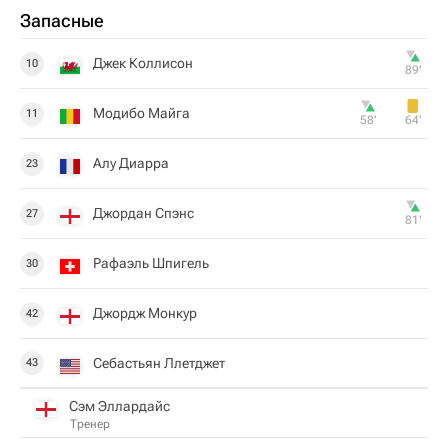
Запасные
Джек Коллисон
10
89‎’‎
Модибо Майга
11
58‎’‎
64‎’‎
Алу Диарра
23
Джордан Спэнс
27
81‎’‎
Рафаэль Шпигель
30
Джордж Монкур
42
Себастьян Ллетджет
43
Сэм Эллардайс
Тренер