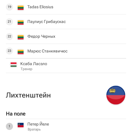
Tadas Eliosius
19
Паулиус Грибаускас
21
Федор Черных
22
Марюс Станкявичюс
23
Ксаба Ласзло
Тренер
Лихтенштейн
На поле
Петер Йеле
1
Вратарь