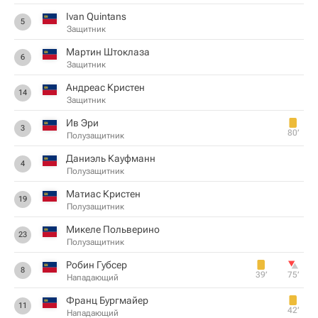
Ivan Quintans
5
Защитник
Мартин Штоклаза
6
Защитник
Андреас Кристен
14
Защитник
Ив Эри
3
80‎’‎
Полузащитник
Даниэль Кауфманн
4
Полузащитник
Матиас Кристен
19
Полузащитник
Микеле Польверино
23
Полузащитник
Робин Губсер
8
39‎’‎
75‎’‎
Нападающий
Франц Бургмайер
11
42‎’‎
Нападающий