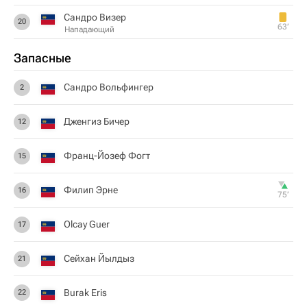
Сандро Визер
20
63‎’‎
Нападающий
Запасные
Сандро Вольфингер
2
Дженгиз Бичер
12
Франц-Йозеф Фогт
15
Филип Эрне
16
75‎’‎
Olcay Guer
17
Сейхан Йылдыз
21
Burak Eris
22