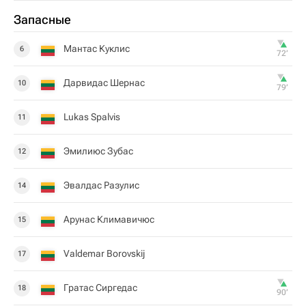
Запасные
Мантас Куклис
6
72‎’‎
Дарвидас Шернас
10
79‎’‎
Lukas Spalvis
11
Эмилиюс Зубас
12
Эвалдас Разулис
14
Арунас Климавичюс
15
Valdemar Borovskij
17
Гратас Сиргедас
18
90‎’‎