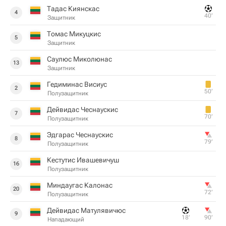
Тадас Киянскас
4
40‎’‎
Защитник
Томас Микуцкис
5
Защитник
Саулюс Миколюнас
13
Защитник
Гедиминас Висиус
2
50‎’‎
Полузащитник
Дейвидас Чеснаускис
7
70‎’‎
Полузащитник
Эдгарас Чеснаускис
8
79‎’‎
Полузащитник
Кестутис Ивашевичуш
16
Полузащитник
Миндаугас Калонас
20
72‎’‎
Полузащитник
Дейвидас Матулявичюс
9
18‎’‎
90‎’‎
Нападающий