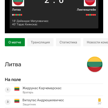
2
:
0
Литва
Лихтенштейн
18‎’‎
Дейвидас Матулявичюс
40‎’‎
Тадас Киянскас
О матче
Трансляция
Статистика
Новости ком
Литва
На поле
Жидрунас Карчемарскас
1
Вратарь
Витаутас Андрюшкявичюс
3
36‎’‎
Защитник