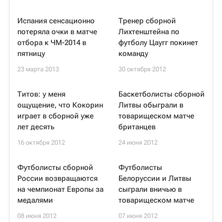
Испания сенсационно
Тренер сборной
потеряла очки в матче
Лихтенштейна по
отбора к ЧМ-2014 в
футболу Цаугг покинет
пятницу
команду
23 марта 2013
30 октября 2012
Титов: у меня
Баскетболисты сборной
ощущение, что Кокорин
Литвы обыграли в
играет в сборной уже
товарищеском матче
лет десять
британцев
16 октября 2012
24 июня 2012
Футболисты сборной
Футболисты
России возвращаются
Белоруссии и Литвы
на чемпионат Европы за
сыграли вничью в
медалями
товарищеском матче
08 июня 2012
07 июня 2012