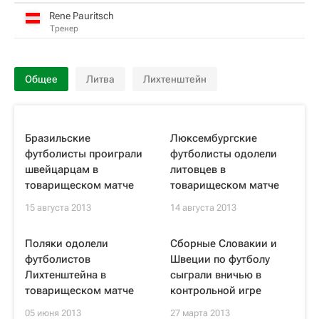
Rene Pauritsch
Тренер
Общее
Литва
Лихтенштейн
Бразильские
Люксембургские
футболисты проиграли
футболисты одолели
швейцарцам в
литовцев в
товарищеском матче
товарищеском матче
15 августа 2013
14 августа 2013
Поляки одолели
Сборные Словакии и
футболистов
Швеции по футболу
Лихтенштейна в
сыграли вничью в
товарищеском матче
контрольной игре
05 июня 2013
27 марта 2013