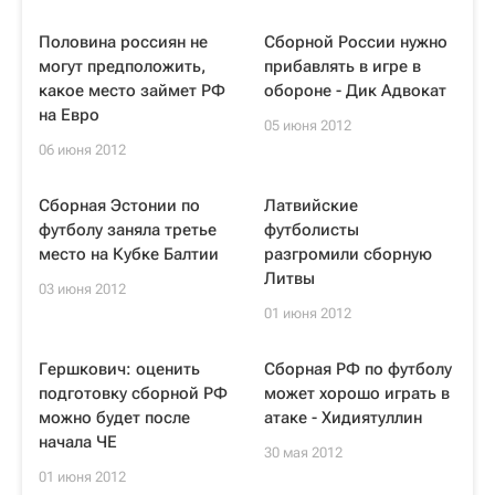
Половина россиян не
Сборной России нужно
могут предположить,
прибавлять в игре в
какое место займет РФ
обороне - Дик Адвокат
на Евро
05 июня 2012
06 июня 2012
Сборная Эстонии по
Латвийские
футболу заняла третье
футболисты
место на Кубке Балтии
разгромили сборную
Литвы
03 июня 2012
01 июня 2012
Гершкович: оценить
Сборная РФ по футболу
подготовку сборной РФ
может хорошо играть в
можно будет после
атаке - Хидиятуллин
начала ЧЕ
30 мая 2012
01 июня 2012