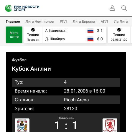
Главное
Лига Чемпионов
РПЛ
Лига Европы
АПЛ
Ла Лига
3
1
А. Калинская
Матч-
Теннис
Теннис
центр
6
0
Д. Шнайдер
Прерван
06.08 21:20
Футбол
Кубок Англии
Тур:
4
Время начала:
28.01.2006 в 16:00
Стадион:
Ricoh Arena
Зрители:
28120
Завершен
1
:
1