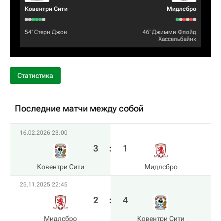
Ковентри Сити
Мидлсбро
54‎’‎
Стерн Джон
46‎’‎
Джимми Флойд
Хассельбайнк
Статистика
Последние матчи между собой
16.02.2026 23:00
3
:
1
Ковентри Сити
Мидлсбро
25.11.2025 22:45
2
:
4
Мидлсбро
Ковентри Сити