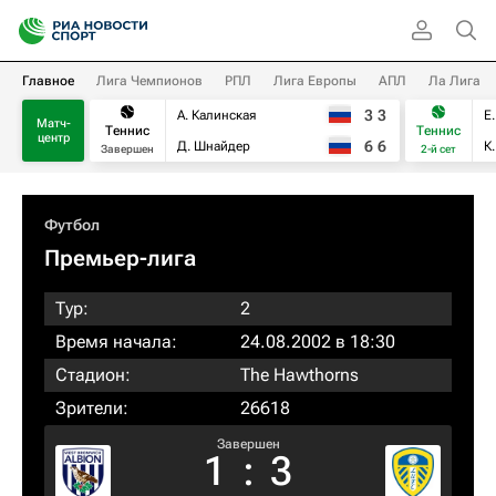
Главное
Лига Чемпионов
РПЛ
Лига Европы
АПЛ
Ла Лига
3
3
А. Калинская
Е
Матч-
Теннис
Теннис
центр
6
6
Д. Шнайдер
К
Завершен
2-й сет
Футбол
Премьер-лига
Тур:
2
Время начала:
24.08.2002 в 18:30
Стадион:
The Hawthorns
Зрители:
26618
Завершен
1
:
3