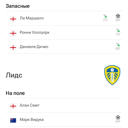
Запасные
Ли Маршалл
73‎’‎
89‎’‎
Ронни Уоллуорк
73‎’‎
Даниеле Дичио
60‎’‎
Лидс
На поле
Алан Смит
Марк Видука
69‎’‎