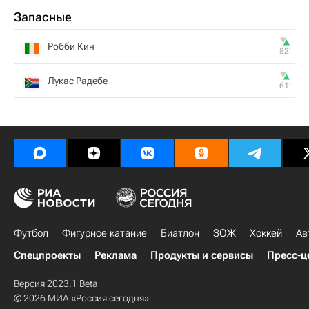
Запасные
Робби Кин
82‎’‎
Лукас Радебе
61‎’‎
Футбол
Фигурное катание
Биатлон
ЗОЖ
Хоккей
Ав
Спецпроекты
Реклама
Продукты и сервисы
Пресс-ц
Версия 2023.1 Beta
© 2026 МИА «Россия сегодня»