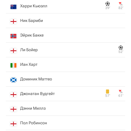
Харри Кьюэлл
39‎’‎
82‎’‎
Ник Бармби
Эйрик Бакке
Ли Бойер
52‎’‎
Иан Харт
Доминик Маттео
Джонатан Вудгейт
57‎’‎
61‎’‎
Дэнни Миллз
Пол Робинсон