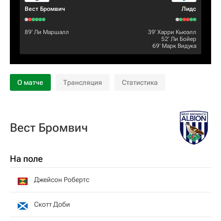
Вест Бромвич
Лидс
89‎’‎
Ли Маршалл
39‎’‎
Харри Кьюэлл
52‎’‎
Ли Бойер
69‎’‎
Марк Видука
О матче
Трансляция
Статистика
Вест Бромвич
На поле
Джейсон Робертс
Скотт Доби