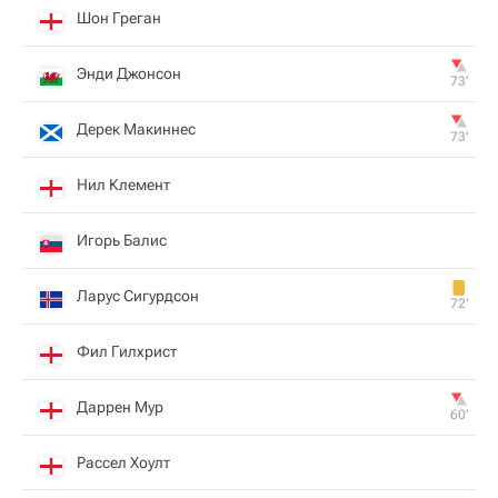
Шон Греган
Энди Джонсон
73‎’‎
Дерек Макиннес
73‎’‎
Нил Клемент
Игорь Балис
Ларус Сигурдсон
72‎’‎
Фил Гилхрист
Даррен Мур
60‎’‎
Рассел Хоулт