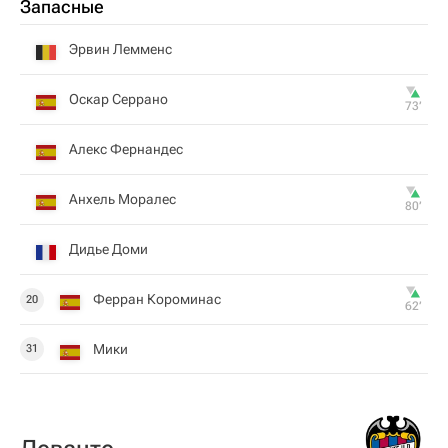
Запасные
Эрвин Лемменс
Оскар Серрано
73‎’‎
Алекс Фернандес
Анхель Моралес
80‎’‎
Дидье Доми
Ферран Короминас
20
62‎’‎
Мики
31