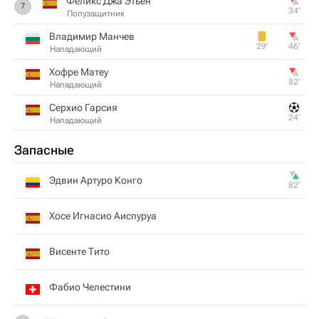
Феликс Джа Этьен
7
34‎’‎
Полузащитник
Владимир Манчев
29‎’‎
46‎’‎
Нападающий
Хофре Матеу
82‎’‎
Нападающий
Серхио Гарсия
24‎’‎
Нападающий
Запасные
Эдвин Артуро Конго
82‎’‎
Хосе Игнасио Аиспуруа
Висенте Тито
Фабио Челестини