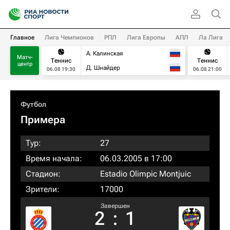
Главное
Лига Чемпионов
РПЛ
Лига Европы
АПЛ
Ла Лига
А. Калинская
Матч-
Теннис
Теннис
центр
Д. Шнайдер
06.08 19:30
06.08 21:00
Футбол
Примера
Тур:
27
Время начала:
06.03.2005 в 17:00
Стадион:
Estadio Olimpic Montjuic
Зрители:
17000
Завершен
2
:
1