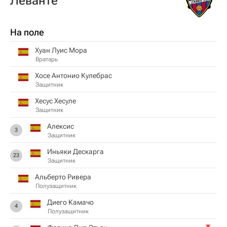
Леванте
На поле
Хуан Луис Мора
Вратарь
Хосе Антонио Кулебрас
Защитник
Хесус Хесуле
Защитник
Алексис
3
Защитник
Иньяки Дескарга
23
Защитник
Альберто Ривера
Полузащитник
Диего Камачо
4
Полузащитник