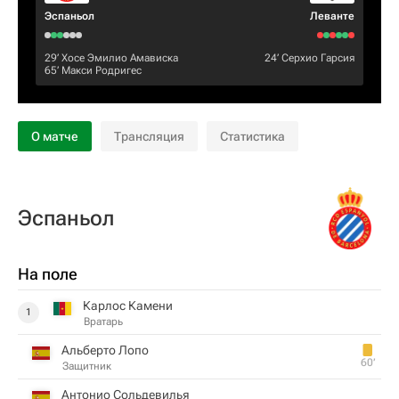
Эспаньол
Леванте
29‎’‎
Хосе Эмилио Амависка
24‎’‎
Серхио Гарсия
65‎’‎
Макси Родригес
О матче
Трансляция
Статистика
Эспаньол
На поле
Карлос Камени
1
Вратарь
Альберто Лопо
60‎’‎
Защитник
Антонио Сольдевилья