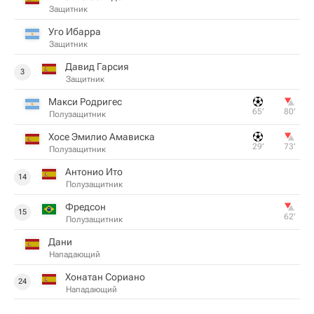
Защитник
Уго Ибарра
Защитник
Давид Гарсия
3
Защитник
Макси Родригес
65‎’‎
80‎’‎
Полузащитник
Хосе Эмилио Амависка
29‎’‎
73‎’‎
Полузащитник
Антонио Ито
14
Полузащитник
Фредсон
15
62‎’‎
Полузащитник
Дани
Нападающий
Хонатан Сориано
24
Нападающий