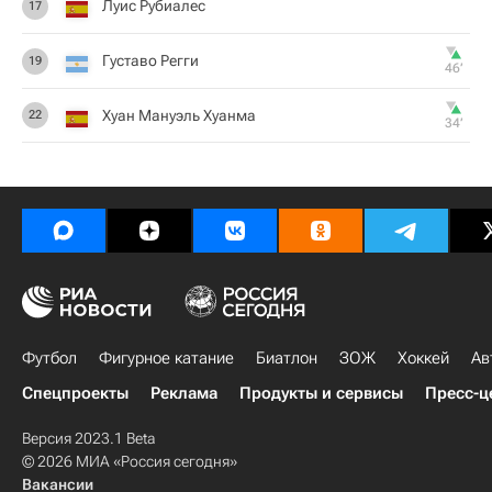
Луис Рубиалес
17
Густаво Регги
19
46‎’‎
Хуан Мануэль Хуанма
22
34‎’‎
Футбол
Фигурное катание
Биатлон
ЗОЖ
Хоккей
Ав
Спецпроекты
Реклама
Продукты и сервисы
Пресс-ц
Версия 2023.1 Beta
© 2026 МИА «Россия сегодня»
Вакансии