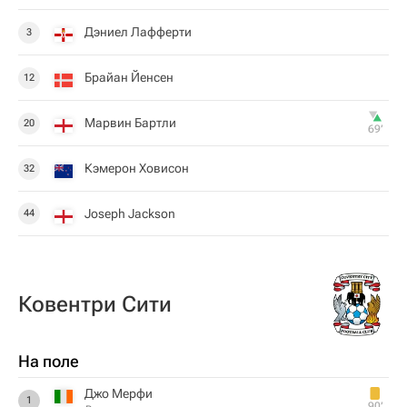
Дэниел Лафферти
3
Брайан Йенсен
12
Марвин Бартли
20
69‎’‎
Кэмерон Ховисон
32
Joseph Jackson
44
Ковентри Сити
На поле
Джо Мерфи
1
90‎’‎