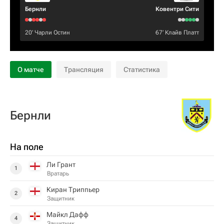
Бернли
Ковентри Сити
20‎’‎
Чарли Остин
67‎’‎
Клайв Платт
О матче
Трансляция
Статистика
Бернли
На поле
Ли Грант
1
Вратарь
Киран Триппьер
2
Защитник
Майкл Дафф
4
Защитник