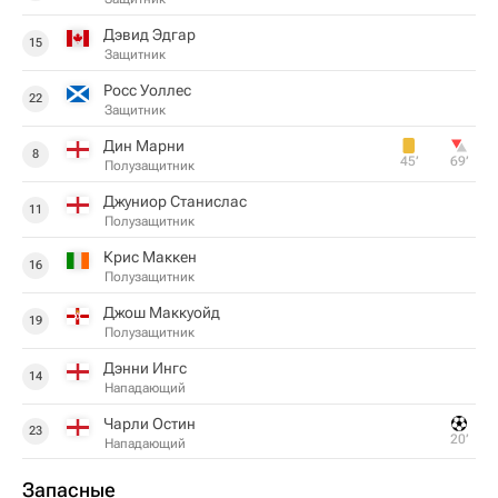
Дэвид Эдгар
15
Защитник
Росс Уоллес
22
Защитник
Дин Марни
8
45‎’‎
69‎’‎
Полузащитник
Джуниор Станислас
11
Полузащитник
Крис Маккен
16
Полузащитник
Джош Маккуойд
19
Полузащитник
Дэнни Ингс
14
Нападающий
Чарли Остин
23
20‎’‎
Нападающий
Запасные