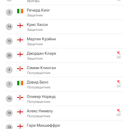
Вратарь
Ричард Киог
2
Защитник
Крис Хасси
14
Защитник
Мартин Крэйни
15
Защитник
Джордан Кларк
26
56‎’‎
Защитник
Сэмми Клинган
4
Полузащитник
Дэвид Белл
7
56‎’‎
Полузащитник
Оливер Норвуд
16
Полузащитник
Алекс Нимелу
18
56‎’‎
Полузащитник
Гари Макшеффри
19