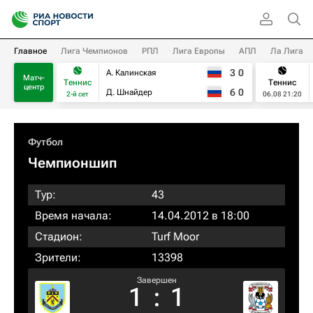
Главное
Лига Чемпионов
РПЛ
Лига Европы
АПЛ
Ла Лига
3
0
А. Калинская
Матч-
Теннис
Теннис
центр
6
0
Д. Шнайдер
2-й сет
06.08 21:20
Футбол
Чемпионшип
Тур:
43
Время начала:
14.04.2012 в 18:00
Стадион:
Turf Moor
Зрители:
13398
Завершен
1
:
1