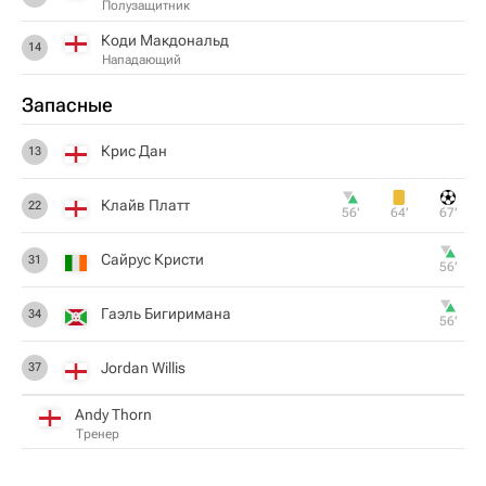
Полузащитник
Коди Макдональд
14
Нападающий
Запасные
Крис Дан
13
Клайв Платт
22
56‎’‎
64‎’‎
67‎’‎
Сайрус Кристи
31
56‎’‎
Гаэль Бигиримана
34
56‎’‎
Jordan Willis
37
Andy Thorn
Тренер