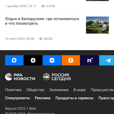
1 декабря 2025, 14:17
31698
Отдых в Белоруссии: где остановиться
и что посмотреть
24 июля 2023, 08:00
26226
Политика
Общество
Экономика
В мире
Происшеств
Спецпроекты
Реклама
Продукты и сервисы
Пресс-ц
Версия 2023.1 Beta
© 2026 МИА «Россия сегодня»