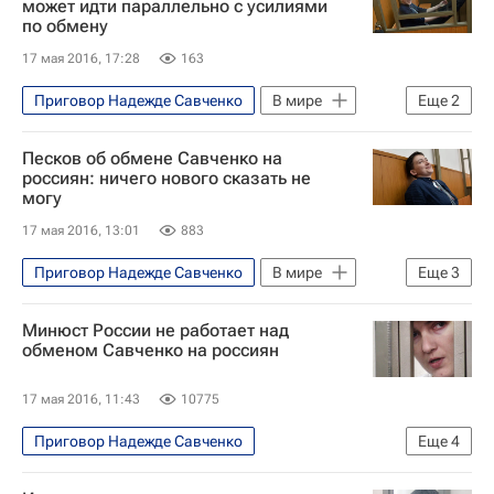
может идти параллельно с усилиями
по обмену
17 мая 2016, 17:28
163
Приговор Надежде Савченко
В мире
Еще
2
Украина
Россия
Песков об обмене Савченко на
россиян: ничего нового сказать не
могу
17 мая 2016, 13:01
883
Приговор Надежде Савченко
В мире
Еще
3
Дмитрий Песков
Надежда Савченко
Минюст России не работает над
Россия
обменом Савченко на россиян
17 мая 2016, 11:43
10775
Приговор Надежде Савченко
Еще
4
Происшествия
Александр Коновалов