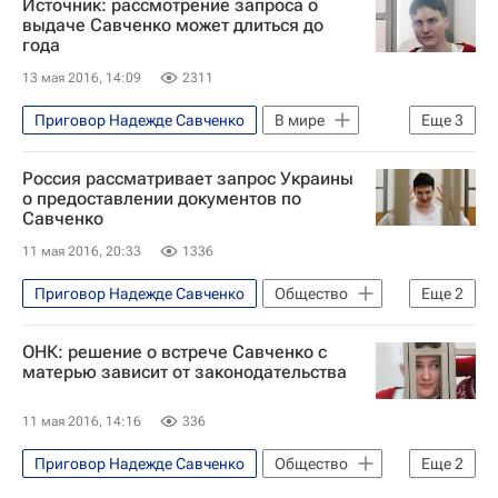
Источник: рассмотрение запроса о
Надежда Савченко
выдаче Савченко может длиться до
года
Министерство юстиции РФ (Минюст России)
13 мая 2016, 14:09
2311
Приговор Надежде Савченко
В мире
Еще
3
Украина
Россия рассматривает запрос Украины
Министерство юстиции РФ (Минюст России)
о предоставлении документов по
Савченко
Россия
11 мая 2016, 20:33
1336
Приговор Надежде Савченко
Общество
Еще
2
Украина
Россия
ОНК: решение о встрече Савченко с
матерью зависит от законодательства
11 мая 2016, 14:16
336
Приговор Надежде Савченко
Общество
Еще
2
Надежда Савченко
Россия